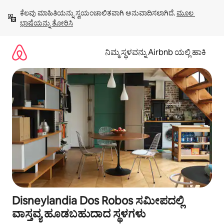
ವಿಷಯಕ್ಕೆ
ಕೆಲವು ಮಾಹಿತಿಯನ್ನು ಸ್ವಯಂಚಾಲಿತವಾಗಿ ಅನುವಾದಿಸಲಾಗಿದೆ. 
ಮೂಲ 
ಹೋಗಿ
ಭಾಷೆಯನ್ನು ತೋರಿಸಿ
ನಿಮ್ಮ ಸ್ಥಳವನ್ನು Airbnb ಯಲ್ಲಿ ಹಾಕಿ
Disneylandia Dos Robos ಸಮೀಪದಲ್ಲಿ
ವಾಸ್ತವ್ಯ ಹೂಡಬಹುದಾದ ಸ್ಥಳಗಳು