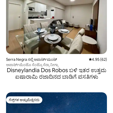
Serra Negra ನಲ್ಲಿ ಅಪಾರ್ಟ್‌ಮಂಟ್
5 ರಲ್ಲಿ 4.95 ಸರ
4.95 (62)
ಅಪಾರ್ಟ್‌ಮೆಂಟೊ ಸೆಂಟ್ರೊ ಸೆರ್ರಾ ನೀಗ್ರಾ
Disneylandia Dos Robos ಬಳಿ ಇತರ ಉತ್ತಮ
ಐಷಾರಾಮಿ ರಜಾದಿನದ ಬಾಡಿಗೆ ವಸತಿಗಳು
ಗೆಸ್ಟ್‌ಗಳ ಅಚ್ಚುಮೆಚ್ಚಿನದು
ಗೆಸ್ಟ್‌ಗಳ ಅಚ್ಚುಮೆಚ್ಚಿನದು