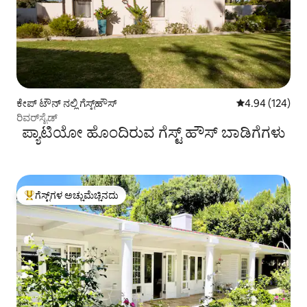
ಕೇಪ್‌ ಟೌನ್ ನಲ್ಲಿ ಗೆಸ್ಟ್‌ಹೌಸ್
5 ರಲ್ಲಿ 4.94 ಸರಾ
4.94 (124)
ರಿವರ್‌ಸೈಡ್
ಪ್ಯಾಟಿಯೋ ಹೊಂದಿರುವ ಗೆಸ್ಟ್ ಹೌಸ್‌ ಬಾಡಿಗೆಗಳು
ಗೆಸ್ಟ್‌ಗಳ ಅಚ್ಚುಮೆಚ್ಚಿನದು
ಗೆಸ್ಟ್‌ಗಳಿಗೆ ಅತಿ ಹೆಚ್ಚು ಅಚ್ಚುಮೆಚ್ಚಿನದು