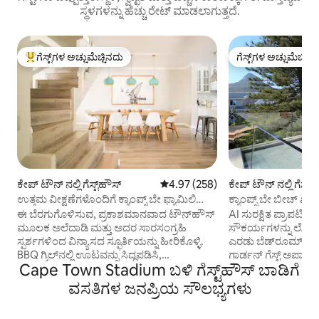
ಸ್ಥಳಗಳನ್ನು ಹೆಚ್ಚು ರೇಟ್ ಮಾಡಲಾಗುತ್ತದೆ.
ಗೆಸ್ಟ್‌ಗಳ ಅಚ್ಚುಮೆಚ್ಚಿನದು
ಗೆಸ್ಟ್‌ಗಳ ಅಚ್ಚುಮೆಚ್ಚಿನ
ಗೆಸ್ಟ್‌ಗಳಿಗೆ ಅತಿ ಹೆಚ್ಚು ಅಚ್ಚುಮೆಚ್ಚಿನದು
ಗೆಸ್ಟ್‌ಗಳ ಅಚ್ಚುಮೆಚ್ಚಿನ
ಕೇಪ್‌ ಟೌನ್ ನಲ್ಲಿ ಗೆಸ್ಟ್‌ಹೌಸ್
5 ರಲ್ಲಿ 4.97 ಸರಾಸರಿ ರೇಟಿಂಗ್, 258 ವಿ
4.97 (258)
ಕೇಪ್‌ ಟೌನ್ ನಲ್ಲಿ ಗೆಸ್ಟ್‌
ಉತ್ತಮ ವೀಕ್ಷಣೆಗಳೊಂದಿಗೆ ಕ್ಯಾಂಪ್ಸ್ ಬೇ ಫ್ಯಾಮಿಲಿ
ಕ್ಯಾಂಪ್ಸ್ ಬೇ ಬೀಚ್ ಖಾಸ
ಬೀಚ್ ಮನೆ.
ನಿವಾಸ
ಈ ಬೆರಗುಗೊಳಿಸುವ, ಪ್ರಕಾಶಮಾನವಾದ ಟೌನ್‌ಹೌಸ್
AI ಸುರಕ್ಷಿತ ಪ್ರಾಪರ್ಟಿಯಲ
ಮೂಲಕ ಅಲೆದಾಡಿ ಮತ್ತು ಅದರ ಸಾರಸಂಗ್ರಹಿ
ಸೌಕರ್ಯಗಳನ್ನು ಲೋಡ್
ಸ್ಪರ್ಶಗಳಿಂದ ವಿನ್ಯಾಸದ ಸ್ಫೂರ್ತಿಯನ್ನು ಹೀರಿಕೊಳ್ಳಿ.
ಎರಡು ಬೆಡ್‌ರೂಮ್, ಎರ
BBQ ಗ್ರಿಲ್‌ನಲ್ಲಿ ಊಟವನ್ನು ಸಿದ್ಧಪಡಿಸಿ,
ಗಾರ್ಡನ್ ಗೆಸ್ಟ್ ಅಪಾರ್ಟ
Cape Town Stadium ಬಳಿ ಗೆಸ್ಟ್‌ಹೌಸ್ ಬಾಡಿಗೆ
ಈಜುಕೊಳದಲ್ಲಿ ಈಜಿಕೊಳ್ಳಿ ಮತ್ತು ಕುಟುಂಬ ಮತ್ತು
ಅಡುಗೆಮನೆ, ಲಿವಿಂಗ್ ಮ
ಸ್ನೇಹಿತರೊಂದಿಗೆ ಸೂರ್ಯಾಸ್ತವನ್ನು ಆನಂದಿಸುವಾಗ
ವಸತಿ ಪ್ರಾಪರ್ಟಿಯಲ್ಲಿ ಪ್
ವಸತಿಗಳ ಜನಪ್ರಿಯ ಸೌಲಭ್ಯಗಳು
ಫೈರ್ ಪಿಟ್ ಅನ್ನು ಬೆಳಗಿಸಿ. 11 ರಿಟ್ರೀಟ್ ಪ್ರಸಿದ್ಧ ಕ್ಯಾಂಪ್ಸ್
ಪಾರ್ಕಿಂಗ್ ಅನ್ನು ಸುರಕ್ಷ
ಬೇ ಕಡಲತೀರ ಮತ್ತು ರೆಸ್ಟೋರೆಂಟ್‌ಗಳಿಂದ ಕೇವಲ 3
ಅಂಗಡಿಗಳು ಮತ್ತು ಕಡಲ