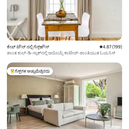
ಕೇಪ್‌ ಟೌನ್ ನಲ್ಲಿ ಗೆಸ್ಟ್‌ಹೌಸ್
5 ರಲ್ಲಿ 4.87 ಸರಾ
4.87 (199)
ಶಾಂತ ಕುಲ್-ಡಿ-ಸ್ಯಾಕ್‌ನಲ್ಲಿ ಅಬೊಯ್ನೆ ಕಾಟೇಜ್-ಶಾಂತಿಯುತ ಓಯಸಿಸ್
ಗೆಸ್ಟ್‌ಗಳ ಅಚ್ಚುಮೆಚ್ಚಿನದು
ಗೆಸ್ಟ್‌ಗಳಿಗೆ ಅತಿ ಹೆಚ್ಚು ಅಚ್ಚುಮೆಚ್ಚಿನದು