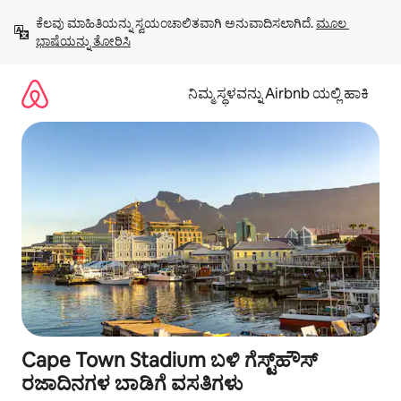
ವಿಷಯಕ್ಕೆ
ಕೆಲವು ಮಾಹಿತಿಯನ್ನು ಸ್ವಯಂಚಾಲಿತವಾಗಿ ಅನುವಾದಿಸಲಾಗಿದೆ. 
ಮೂಲ 
ಹೋಗಿ
ಭಾಷೆಯನ್ನು ತೋರಿಸಿ
ನಿಮ್ಮ ಸ್ಥಳವನ್ನು Airbnb ಯಲ್ಲಿ ಹಾಕಿ
Cape Town Stadium ಬಳಿ ಗೆಸ್ಟ್‌ಹೌಸ್
ರಜಾದಿನಗಳ ಬಾಡಿಗೆ ವಸತಿಗಳು