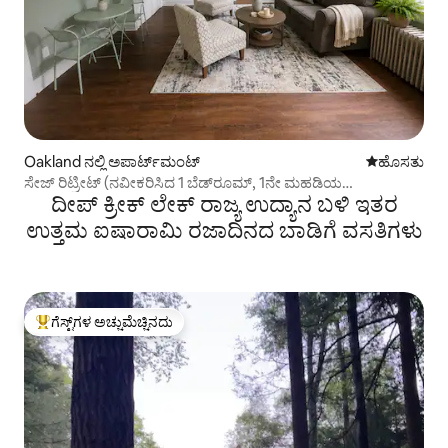
Oakland ನಲ್ಲಿ ಅಪಾರ್ಟ್‌ಮಂಟ್
ವಾಸ್ತವ್ಯ ಹೂ
ಹೊಸತು
ಸೇಜ್ ರಿಟ್ರೀಟ್ (ನವೀಕರಿಸಿದ 1 ಬೆಡ್‌ರೂಮ್, 1ನೇ ಮಹಡಿಯ
ದೀಪ್ ಕ್ರೀಕ್ ಲೇಕ್ ರಾಜ್ಯ ಉದ್ಯಾನ ಬಳಿ ಇತರ
ಅಪಾರ್ಟ್‌ಮೆಂಟ್)
ಉತ್ತಮ ಐಷಾರಾಮಿ ರಜಾದಿನದ ಬಾಡಿಗೆ ವಸತಿಗಳು
ಗೆಸ್ಟ್‌ಗಳ ಅಚ್ಚುಮೆಚ್ಚಿನದು
ಗೆಸ್ಟ್‌ಗಳಿಗೆ ಅತಿ ಹೆಚ್ಚು ಅಚ್ಚುಮೆಚ್ಚಿನದು