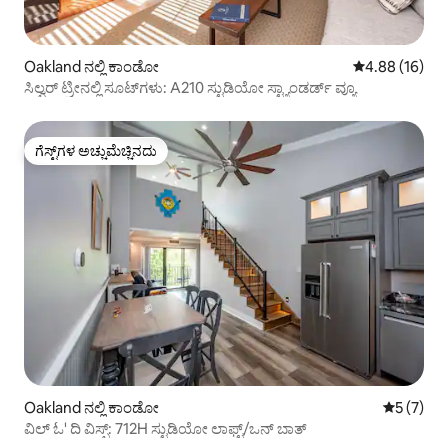
Oakland ನಲ್ಲಿ ಕಾಂಡೋ
5 ರಲ್ಲಿ 4.88 ಸರ
4.88 (16)
ಸಿಲ್ವರ್ ಟ್ರೀನಲ್ಲಿ ಸೂಟ್‌ಗಳು: A210 ಸ್ಟುಡಿಯೋ ಸ್ಟ್ಯಾಂಡರ್ಡ್ ವ್ಯೂ
ಗೆಸ್ಟ್‌ಗಳ ಅಚ್ಚುಮೆಚ್ಚಿನದು
ಗೆಸ್ಟ್‌ಗಳ ಅಚ್ಚುಮೆಚ್ಚಿನದು
Oakland ನಲ್ಲಿ ಕಾಂಡೋ
5 ರಲ್ಲಿ 5 
5 (7)
ವಿಲ್ ಓ' ದಿ ವಿಸ್ಪ್: 712H ಸ್ಟುಡಿಯೋ ಲಾಫ್ಟ್/ಒನ್ ಬಾತ್