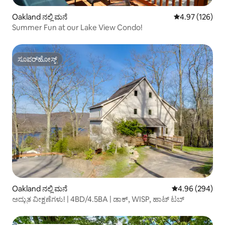
Oakland ನಲ್ಲಿ ಮನೆ
5 ರಲ್ಲಿ 4.97 ಸರಾ
4.97 (126)
Summer Fun at our Lake View Condo!
ಸೂಪರ್‌ಹೋಸ್ಟ್
ಸೂಪರ್‌ಹೋಸ್ಟ್
Oakland ನಲ್ಲಿ ಮನೆ
5 ರಲ್ಲಿ 4.96 ಸರಾ
4.96 (294)
ಅದ್ಭುತ ವೀಕ್ಷಣೆಗಳು! | 4BD/4.5BA | ಡಾಕ್, WISP, ಹಾಟ್ ಟಬ್