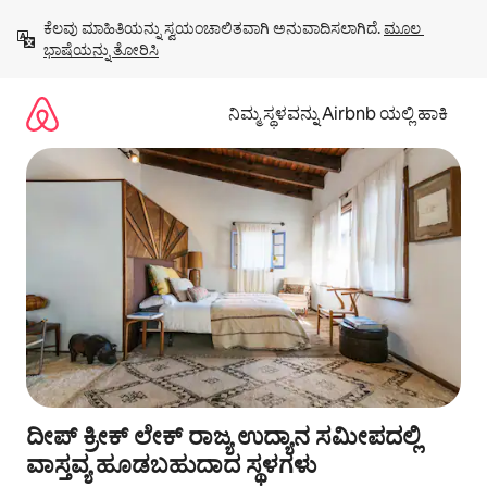
ವಿಷಯಕ್ಕೆ
ಕೆಲವು ಮಾಹಿತಿಯನ್ನು ಸ್ವಯಂಚಾಲಿತವಾಗಿ ಅನುವಾದಿಸಲಾಗಿದೆ. 
ಮೂಲ 
ಹೋಗಿ
ಭಾಷೆಯನ್ನು ತೋರಿಸಿ
ನಿಮ್ಮ ಸ್ಥಳವನ್ನು Airbnb ಯಲ್ಲಿ ಹಾಕಿ
ದೀಪ್ ಕ್ರೀಕ್ ಲೇಕ್ ರಾಜ್ಯ ಉದ್ಯಾನ ಸಮೀಪದಲ್ಲಿ
ವಾಸ್ತವ್ಯ ಹೂಡಬಹುದಾದ ಸ್ಥಳಗಳು