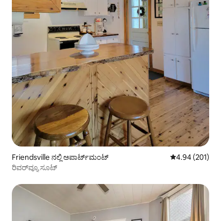
Friendsville ನಲ್ಲಿ ಅಪಾರ್ಟ್‌ಮಂಟ್
5 ರಲ್ಲಿ 4.94 ಸರಾ
4.94 (201)
ರಿವರ್‌ವ್ಯೂ ಸೂಟ್