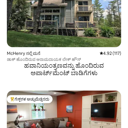
McHenry ನಲ್ಲಿ ಮನೆ
5 ರಲ್ಲಿ 4.92 ಸರಾ
4.92 (117)
ಡಾಕ್ ಹೊಂದಿರುವ ಆರಾಮದಾಯಕ ಲೇಕ್ ಹೌಸ್
ಹವಾನಿಯಂತ್ರಣವನ್ನು ಹೊಂದಿರುವ
ಅಪಾರ್ಟ್‌ಮೆಂಟ್‌ ಬಾಡಿಗೆಗಳು
ಗೆಸ್ಟ್‌ಗಳ ಅಚ್ಚುಮೆಚ್ಚಿನದು
ಗೆಸ್ಟ್‌ಗಳಿಗೆ ಅತಿ ಹೆಚ್ಚು ಅಚ್ಚುಮೆಚ್ಚಿನದು