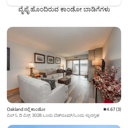
ವೈಫೈ ಹೊಂದಿರುವ ಕಾಂಡೋ ಬಾಡಿಗೆಗಳು
Oakland ನಲ್ಲಿ ಕಾಂಡೋ
5 ರಲ್ಲಿ 4.67 ಸ
4.67 (3)
ವಿಲ್ ಓ ದಿ ವಿಸ್ಪ್: 302B ಒಂದು ಬೆಡ್‌ರೂಮ್/ಒಂದು ಸ್ನಾನಗೃಹ