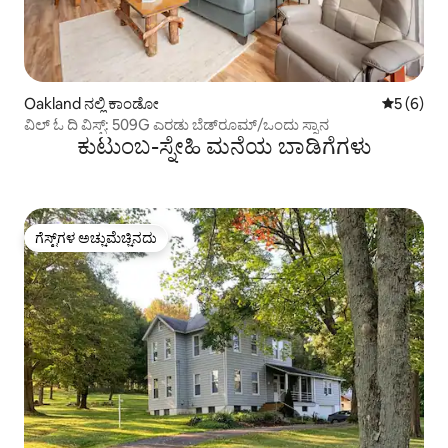
Oakland ನಲ್ಲಿ ಕಾಂಡೋ
5 ರಲ್ಲಿ 5 
5 (6)
ವಿಲ್ ಓ ದಿ ವಿಸ್ಪ್: 509G ಎರಡು ಬೆಡ್‌ರೂಮ್/ಒಂದು ಸ್ನಾನ
ಕುಟುಂಬ-ಸ್ನೇಹಿ ಮನೆಯ ಬಾಡಿಗೆಗಳು
ಗೆಸ್ಟ್‌ಗಳ ಅಚ್ಚುಮೆಚ್ಚಿನದು
ಗೆಸ್ಟ್‌ಗಳ ಅಚ್ಚುಮೆಚ್ಚಿನದು