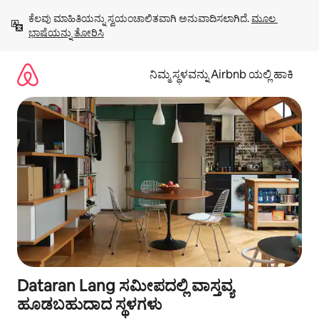
ವಿಷಯಕ್ಕೆ
ಕೆಲವು ಮಾಹಿತಿಯನ್ನು ಸ್ವಯಂಚಾಲಿತವಾಗಿ ಅನುವಾದಿಸಲಾಗಿದೆ. 
ಮೂಲ 
ಹೋಗಿ
ಭಾಷೆಯನ್ನು ತೋರಿಸಿ
ನಿಮ್ಮ ಸ್ಥಳವನ್ನು Airbnb ಯಲ್ಲಿ ಹಾಕಿ
Dataran Lang ಸಮೀಪದಲ್ಲಿ ವಾಸ್ತವ್ಯ
ಹೂಡಬಹುದಾದ ಸ್ಥಳಗಳು