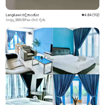
Langkawi ನಲ್ಲಿ ಕಾಂಡೋ
5 ರಲ್ಲಿ 4.84 ಸರಾ
4.84 (112)
ಸೀವ್ಯೂ 3BR/8Pax ಬೇಬಿ ಸ್ನೇಹಿ