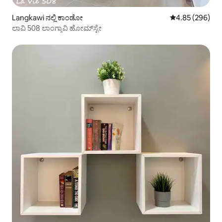
Langkawi ನಲ್ಲಿ ಕಾಂಡೋ
5 ರಲ್ಲಿ 4.85 ಸರಾ
4.85 (296)
ಲಾವಿ 508 ಲಾಂಗ್ಕಾವಿ ಹೋಮ್‌ಸ್ಟೇ