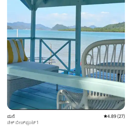
ಮನೆ
5 ರಲ್ಲಿ 4.89 ಸರ
4.89 (27)
ಚಿಕ್ ಬೀಚ್‌ಫ್ರಂಟ್ 1