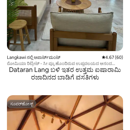
Langkawi ನಲ್ಲಿ ಅಪಾರ್ಟ್‌ಮಂಟ್
5 ರಲ್ಲಿ 4.67 ಸರ
4.67 (60)
ರೋಮಿಯಾ ರಿಟ್ರೀಟ್ - ಸೀ ವ್ಯೂ ಹೊಂದಿರುವ ಉಷ್ಣವಲಯದ ಆನಂದ
Dataran Lang ಬಳಿ ಇತರ ಉತ್ತಮ ಐಷಾರಾಮಿ
3BHK
ರಜಾದಿನದ ಬಾಡಿಗೆ ವಸತಿಗಳು
ಸೂಪರ್‌ಹೋಸ್ಟ್
ಸೂಪರ್‌ಹೋಸ್ಟ್