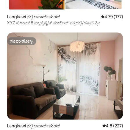
Langkawi ನಲ್ಲಿ ಅಪಾರ್ಟ್‌ಮಂಟ್
5 ರಲ್ಲಿ 4.79 ಸರಾ
4.79 (177)
XYZ ಹೋಮ್ 8 ಪ್ಯಾಕ್ಸ್ ನೈಟ್ ಮಾರ್ಕೆಟ್ ಪಕ್ಕದಲ್ಲಿ/ಡ್ಯೂಟಿ ಫ್ರೀ
ಸೂಪರ್‌ಹೋಸ್ಟ್
ಸೂಪರ್‌ಹೋಸ್ಟ್
Langkawi ನಲ್ಲಿ ಅಪಾರ್ಟ್‌ಮಂಟ್
5 ರಲ್ಲಿ 4.8 ಸರಾ
4.8 (227)