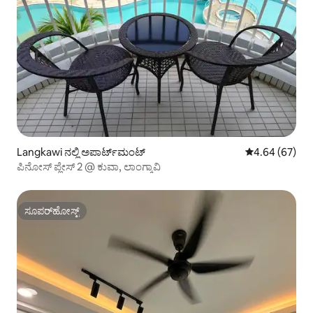
Langkawi ನಲ್ಲಿ ಅಪಾರ್ಟ್‌ಮಂಟ್
5 ರಲ್ಲಿ 4.64 ಸರ
4.64 (67)
ಪಿನೋಸ್ ಪ್ಲೇಸ್ 2 @ ಕುವಾ, ಲಾಂಗ್ಕಾವಿ
ಸೂಪರ್‌ಹೋಸ್ಟ್
ಸೂಪರ್‌ಹೋಸ್ಟ್