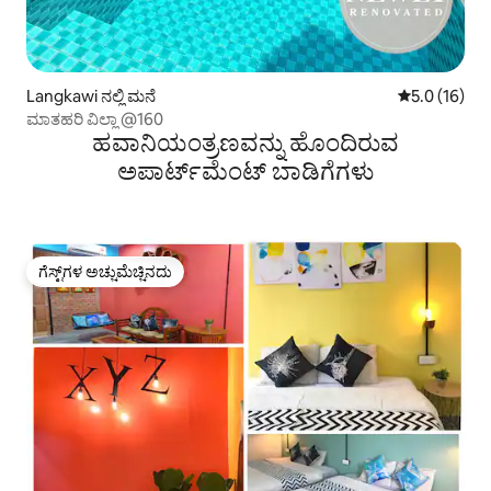
Langkawi ನಲ್ಲಿ ಮನೆ
5 ರಲ್ಲಿ 5.0 ಸರ
5.0 (16)
ಮಾತಹರಿ ವಿಲ್ಲಾ @160
ಹವಾನಿಯಂತ್ರಣವನ್ನು ಹೊಂದಿರುವ
ಅಪಾರ್ಟ್‌ಮೆಂಟ್‌ ಬಾಡಿಗೆಗಳು
ಗೆಸ್ಟ್‌ಗಳ ಅಚ್ಚುಮೆಚ್ಚಿನದು
ಗೆಸ್ಟ್‌ಗಳ ಅಚ್ಚುಮೆಚ್ಚಿನದು