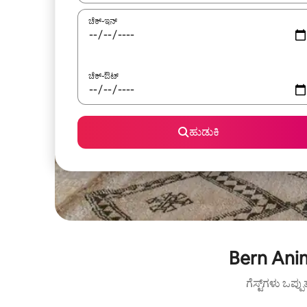
ಚೆಕ್-ಇನ್
ಚೆಕ್-ಔಟ್
ಹುಡುಕಿ
Bern Anim
ಗೆಸ್ಟ್‌ಗಳು ಒಪ್ಪ