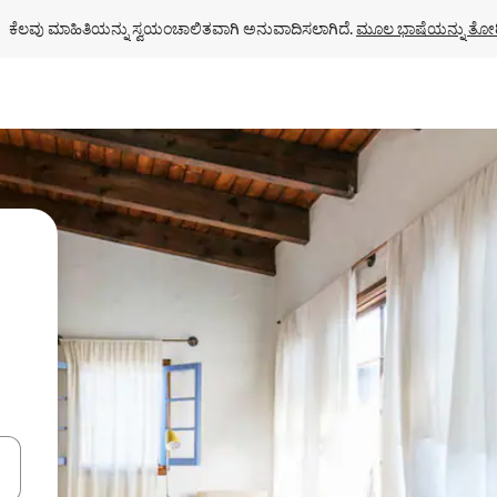
ಕೆಲವು ಮಾಹಿತಿಯನ್ನು ಸ್ವಯಂಚಾಲಿತವಾಗಿ ಅನುವಾದಿಸಲಾಗಿದೆ. 
ಮೂಲ ಭಾಷೆಯನ್ನು ತೋರ
ಂದಿಗೆ ನ್ಯಾವಿಗೇಟ್ ಮಾಡಿ ಅಥವಾ ಸ್ಪರ್ಶ ಅಥವಾ ಸ್ವೈಪ್ ಗೆಸ್ಚರ್‌ಗಳ ಮೂಲಕ ಅನ್ವೇಷಿಸಿ.