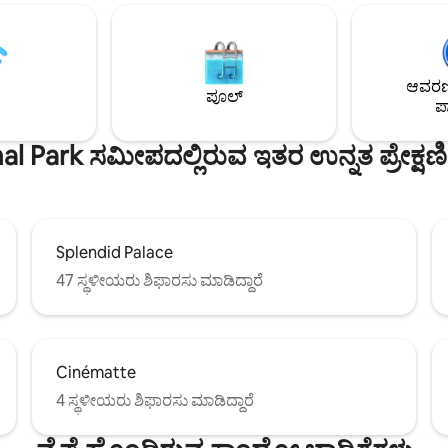
ಟ್‌ಗಳಿಗೆ ಮತ್ತು ಮನರಂಜನಾ ಅನ್ವೇಷಕರಿಗೆ
ಮರದೊಂದಿಗೆ ದೊಡ್ಡ ಬಾರ್ಬೆಕ್ಯೂ ಪ್ರದೇಶ ವಿಹಂಗಮ
ರೆಗೆ ಅನೇಕ ಅನುಭವಗಳನ್ನು ನೀಡುತ್ತದೆ.
ನಕ್ಷೆ (ವಿವಿಧ ರಿಯಾಯಿತಿಗಳು) ಹತ್ತಿರ: ಕ್ರಾ
ಲಿ, ಒಟ್ಟು 775 ಕಿಲೋಮೀಟರ್
ಡಾರ್ಫ್/ಪೋಸ್ಟ್ ಬಸ್ ನಿಲ್ದಾಣ (4 ನಿಮಿಷ
್ನು ಹೊಂದಿರುವ 34 ಸ್ಕೀ ರೆಸಾರ್ಟ್‌ಗಳು
ಗ್ರಾಮ ಅಂಗಡಿ, ಕ್ರೀಡಾ ಮೈದಾನ, ಹೈಕಿಂಗ್ 
ಆವರಣದ
ು ಏನನ್ನು ನೋಡುತ್ತೀರೋ
ಥುನ್, ಸ್ಪೀಜ್, ಏಸ್ಚಿ, ಇಂಟರ್‌ಲೇಕನ್, ಬೀ
ಪೂಲ್
ಪಾ
ಂದು ಮ್ಯಾಜಿಕ್ ಅನ್ನು
ಬರ್ನ್
l Park ಸಮೀಪದಲ್ಲಿರುವ ಇತರ ಉನ್ನತ ಪ್ರೇಕ್ಷ
Splendid Palace
47 ಸ್ಥಳೀಯರು ಶಿಫಾರಸು ಮಾಡಿದ್ದಾರೆ
Cinématte
4 ಸ್ಥಳೀಯರು ಶಿಫಾರಸು ಮಾಡಿದ್ದಾರೆ