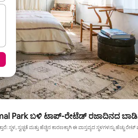
al Park ಬಳಿ ಟಾಪ್-ರೇಟೆಡ್ ರಜಾದಿನದ ಬಾಡಿ
ುತ್ತಾರೆ: ಸ್ಥಳ, ಸ್ವಚ್ಛತೆ ಮತ್ತು ಹೆಚ್ಚಿನ ಕಾರಣಕ್ಕಾಗಿ ಈ ವಾಸ್ತವ್ಯದ ಸ್ಥಳಗಳನ್ನು ಹೆಚ್ಚು ರೇ