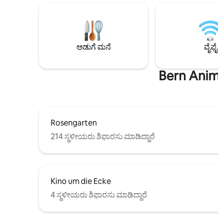
ನಿಮಿಷಗಳು (ಸಾರ್ವಜನಿಕ ಸಾರಿಗೆಯ ಮೂಲಕ).
ಸಕ್ರಿಯ ಗೆಸ್
ಹೈಕಿಂಗ್ ಟ್ರೇಲ್ ಗಾರ್ಡನ್ ಬಾಗಿಲಿನ ಮುಂದೆ
365 ದಿನಗಳವ
ಪ್ರಾರಂಭವಾಗುತ್ತದೆ, ಇದು ನಾಯಿ ಮಾಲೀಕರಿಗೆ
ಚಳಿಗಾಲದಲ್
ಸೂಕ್ತವಾಗಿದೆ. ಹೆಚ್ಚುವರಿ ಶುಲ್ಕಕ್ಕೆ ಲಭ್ಯವಿದೆ: -
ಇಳಿಜಾರುಗಳನ
ಗಾಳಿಯಾಡಬಲ್ಲ ಹಾಟ್ ಟಬ್ (CHF 75.00) -
ನಿಮಗಾಗಿ ಕಾಯುತ್ತಿವೆ. "ನೀವ
ಅಡುಗೆ ಮನೆ
ವೈಫೈ
ಹೆಚ್ಚುವರಿ ಹಾಸಿಗೆಗಳು (CHF 20.00) - ಮಕ್ಕಳ
ಅದು ನಿಮಗೆ ಸಿಗುತ್ತದೆ; ಬ
ಪ್ರಯಾಣದ ಹಾಸಿಗೆ (CHF 20.00)
ಅನುಭವಿಸಿ "
Bern Anima
Rosengarten
214 ಸ್ಥಳೀಯರು ಶಿಫಾರಸು ಮಾಡಿದ್ದಾರೆ
Kino um die Ecke
4 ಸ್ಥಳೀಯರು ಶಿಫಾರಸು ಮಾಡಿದ್ದಾರೆ