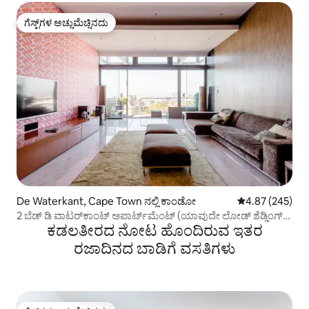
ಗೆಸ್ಟ್‌ಗಳ ಅಚ್ಚುಮೆಚ್ಚಿನದು
ಗೆಸ್ಟ್‌ಗಳ ಅಚ್ಚುಮೆಚ್ಚಿನದು
De Waterkant, Cape Town ನಲ್ಲಿ ಕಾಂಡೋ
5 ರಲ್ಲಿ 4.87 ಸರಾ
4.87 (245)
2 ಬೆಡ್ ಡಿ ವಾಟರ್‌ಕಾಂಟ್ ಅಪಾರ್ಟ್‌ಮೆಂಟ್ (ಯಾವುದೇ ಲೋಡ್ ಶೆಡ್ಡಿಂಗ್
ಕಡಲತೀರದ ನೋಟ ಹೊಂದಿರುವ ಇತರ
ಇಲ್ಲ)
ರಜಾದಿನದ ಬಾಡಿಗೆ ವಸತಿಗಳು