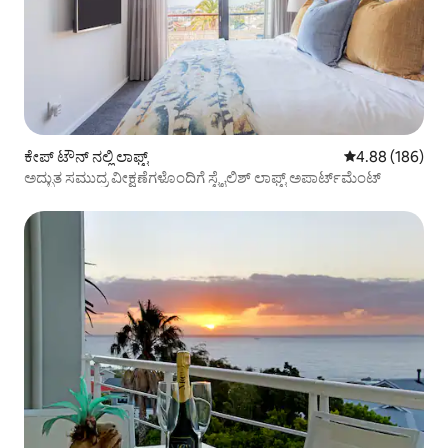
ಕೇಪ್‌ ಟೌನ್ ನಲ್ಲಿ ಲಾಫ್ಟ್
5 ರಲ್ಲಿ 4.88 ಸರಾ
4.88 (186)
ಅದ್ಭುತ ಸಮುದ್ರ ವೀಕ್ಷಣೆಗಳೊಂದಿಗೆ ಸ್ಟೈಲಿಶ್ ಲಾಫ್ಟ್ ಅಪಾರ್ಟ್‌ಮೆಂಟ್