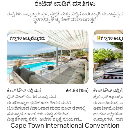
ರೇಟೆಡ್ ಬಾಡಿಗೆ ವಸತಿಗಳು
ಗೆಸ್ಟ್‌ಗಳು ಒಪ್ಪುತ್ತಾರೆ: ಸ್ಥಳ, ಸ್ವಚ್ಛತೆ ಮತ್ತು ಹೆಚ್ಚಿನ ಕಾರಣಕ್ಕಾಗಿ ಈ ವಾಸ್ತವ್ಯದ
ಸ್ಥಳಗಳನ್ನು ಹೆಚ್ಚು ರೇಟ್ ಮಾಡಲಾಗುತ್ತದೆ.
ಗೆಸ್ಟ್‌ಗಳ ಅಚ್ಚುಮೆಚ್ಚಿನದು
ಗೆಸ್ಟ್‌ಗಳ ಅಚ್ಚುಮೆಚ್
ಗೆಸ್ಟ್‌ಗಳ ಅಚ್ಚುಮೆಚ್ಚಿನದು
ಗೆಸ್ಟ್‌ಗಳಿಗೆ ಅತಿ ಹೆಚ್ಚು
ಕೇಪ್‌ ಟೌನ್ ನಲ್ಲಿ ಮನೆ
5 ರಲ್ಲಿ 4.88 ಸರಾಸರಿ ರೇಟಿಂಗ್, 156 ವಿ
4.88 (156)
ಕೇಪ್‌ ಟೌನ್ ನಲ್ಲಿ ಗೆಸ್ಟ್
ಗ್ಲೆನ್ ಬೀಚ್ ಬಂಗಲೆ ಮುಖ್ಯ ಮನೆ
ಹೈಬಿಸ್ಕಸ್ ಕ್ಯಾಂಪ್ಸ್ ಬೇ 
ಅಪಾರ್ಟ್‌ಮೆಂಟ್‌ನಿಂದ
ಈ ಪರಿಶುದ್ಧ ಆಧುನಿಕ ಕಡಲತೀರದ ಮನೆಗೆ
ಈ ಶಾಂತಿಯುತ, ಎರಡು 
ಜೋಡಿಸಲಾದ ವಿಶಾಲವಾದ ಮರದ ಪೂಲ್ ಡೆಕ್‌ನಲ್ಲಿ
ಅಪಾರ್ಟ್‌ಮೆಂಟ್‌ನ ಹೊರ
ಸಮುದ್ರದ ತಂಗಾಳಿಗಳು ಮತ್ತು ತಡೆರಹಿತ
ಹಾಡುವ ಪಕ್ಷಿಗಳೊಂದಿಗೆ 
ವೀಕ್ಷಣೆಗಳನ್ನು ನೆನೆಸಿ. ಅಲೆಗಳ ಶಬ್ದಕ್ಕೆ ಸೂರ್ಯನ
ಉದ್ಯಾನಗಳು, ಸಾಗರ ಮತ್ತ
Cape Town International Convention
ಲೌಂಜರ್‌ಗಳ ಮೇಲೆ ವಿಶ್ರಾಂತಿ ಪಡೆಯಿರಿ.
ಪರ್ವತಗಳ ವೀಕ್ಷಣೆಗಳೊ