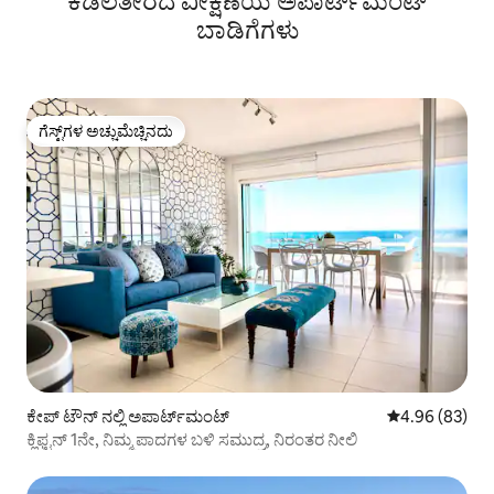
ಕಡಲತೀರದ ವೀಕ್ಷಣೆಯ ಅಪಾರ್ಟ್‌ಮೆಂಟ್
ಬಾಡಿಗೆಗಳು
ಗೆಸ್ಟ್‌ಗಳ ಅಚ್ಚುಮೆಚ್ಚಿನದು
ಗೆಸ್ಟ್‌ಗಳ ಅಚ್ಚುಮೆಚ್ಚಿನದು
ಕೇಪ್‌ ಟೌನ್ ನಲ್ಲಿ ಅಪಾರ್ಟ್‌ಮಂಟ್
5 ರಲ್ಲಿ 4.96 ಸರ
4.96 (83)
ಕ್ಲಿಫ್ಟನ್ 1ನೇ, ನಿಮ್ಮ ಪಾದಗಳ ಬಳಿ ಸಮುದ್ರ, ನಿರಂತರ ನೀಲಿ