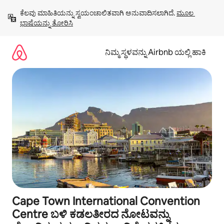
ವಿಷಯಕ್ಕೆ
ಕೆಲವು ಮಾಹಿತಿಯನ್ನು ಸ್ವಯಂಚಾಲಿತವಾಗಿ ಅನುವಾದಿಸಲಾಗಿದೆ. 
ಮೂಲ 
ಹೋಗಿ
ಭಾಷೆಯನ್ನು ತೋರಿಸಿ
ನಿಮ್ಮ ಸ್ಥಳವನ್ನು Airbnb ಯಲ್ಲಿ ಹಾಕಿ
Cape Town International Convention
Centre ಬಳಿ ಕಡಲತೀರದ ನೋಟವನ್ನು