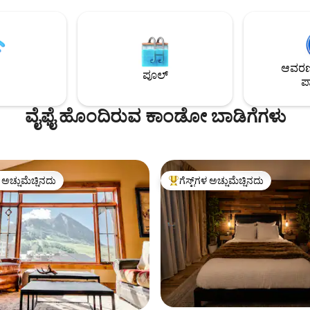
್ತು ಡೆಕ್. ಚೆನ್ನಾಗಿ ಸಂಗ್ರಹಿಸಲಾದ
ದೃಶ್ಯಗಳೊಂದಿಗೆ 1.3 ಎಕರೆ ಪ್ರದೇಶದಲ್ಲಿ ಹ
ಹೊರಾಂಗಣ ಫೈರ್ ಪಿಟ್ ಮತ್ತು ಗ್ರಿಲ್,
ಪಟ್ಟಣದಿಂದ ಕೇವಲ 1 ಮೈಲಿ. ಯಾವುದೇ
ಹಂಚಿಕೊಂಡ ಸ್ಥಳಗಳಿಲ್ಲ-ಶಾಂತ, ಖಾಸಗಿ 
ಗದಲ್ಲಿ ಸಂಪೂರ್ಣವಾಗಿ ಪ್ರತ್ಯೇಕವಾಗಿ
ದಂಪತಿಗಳು, ಕುಟುಂಬಗಳು ಅಥವಾ ರಿ
ೆ. 2 ಚೆನ್ನಾಗಿ ವರ್ತಿಸಿದ ನಾಯಿಗಳು ಸರಿ.
ಕೆಲಸಕ್ಕೆ ಸೂಕ್ತವಾಗಿದೆ. ಇತ್ತೀಚಿನ ಅಪ್‌ಡೇಟ
ಆವರಣದ
ಕಲ್ಲಿನ ಮೆಟ್ಟಿಲುಗಳು/ಜಲ್ಲಿ ಮಾರ್ಗ*
ಪೂಲ್
ಆನಂದಿಸಿ!
ಪಾ
ೈವ್‌ವೇ* ಮಾರ್ಬಲ್ ದೂರದಲ್ಲಿದೆ!
ವೈಫೈ ಹೊಂದಿರುವ ಕಾಂಡೋ ಬಾಡಿಗೆಗಳು
ಳ ಅಚ್ಚುಮೆಚ್ಚಿನದು
ಗೆಸ್ಟ್‌ಗಳ ಅಚ್ಚುಮೆಚ್ಚಿನದು
ೆ ಅತಿ ಹೆಚ್ಚು ಅಚ್ಚುಮೆಚ್ಚಿನದು
ಗೆಸ್ಟ್‌ಗಳಿಗೆ ಅತಿ ಹೆಚ್ಚು ಅಚ್ಚುಮೆಚ್ಚಿನದು