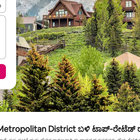
ಂದಿಗೆ ನ್ಯಾವಿಗೇಟ್ ಮಾಡಿ ಅಥವಾ ಸ್ಪರ್ಶ ಅಥವಾ ಸ್ವೈಪ್ ಗೆಸ್ಚರ್‌ಗಳ ಮೂಲಕ ಅನ್ವೇಷಿಸಿ.
etropolitan District ಬಳಿ ಟಾಪ್-ರೇಟೆಡ್ 