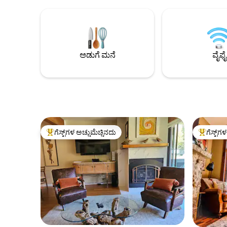
ಸಾಕಷ್ಟು ಶಾಂತವಾಗಿದೆ. ಎಲ್ಲಾ ನಾಲ್ಕು ಋತುಗಳಿಗೆ
ಅಡುಗೆಮನೆ ಮತ
ಪರಿಪೂರ್ಣ ಹೋಮ್ ಬೇಸ್ — ಉಚಿತ ಶಟಲ್
ಅಡುಗೆಮನೆ. 
ಮೂಲಕ ರೆಸಾರ್ಟ್‌ಗೆ ಸ್ಕೀ ಮಾಡಿ, ಕಾಡುಹೂವುಗಳತ್ತ
2100 ಅಡಿ. ಮನೆ ಡ್ಯುಪ್ಲೆಕ್ಸ್ ಆಗಿದೆ ಮತ್ತು ಮಾಲೀಕರು
ಹೈಕ್ ಮಾಡಿ ಅಥವಾ ವಿಶ್ವ ದರ್ಜೆಯ ಟ್ರೇಲ್‌ಗಳಲ್ಲಿ
ಮನೆಯ ಕೆಳಭಾ
ಸವಾರಿ ಮಾಡಿ, ನಂತರ ಪಟ್ಟಣದ ಅತ್ಯುತ್ತಮ
ವಾಸಿಸುತ್ತಾರ
ರೆಸ್ಟೋರೆಂಟ್‌ಗಳು ಮತ್ತು ಮೋಜಿನ ಕಾರ್ಯಕ್ರಮಗಳಿಗೆ
ಮನೆಯವರೆಗೆ 
ಅಡುಗೆ ಮನೆ
ವೈಫೈ
ವಾಪಸ್ ನಡೆದು ಹೋಗಿ. ನಿಮ್ಮ ಡೌನ್‌ಟೌನ್ ಕ್ರೆಸ್ಟೆಡ್
ಕಡಿದಾದ ಡ್ರ
ಬಟ್ಟೆ ಬೇಸ್‌ಕ್ಯಾಂಪ್ ಕಾಯುತ್ತಿದೆ ಮತ್ತು ನಿಮ್ಮ
ವಾಸ್ತವ್ಯವನ್ನು ಹೋಸ್ಟ್ ಮಾಡಲು ನಾನು ಇಷ್ಟಪಡುತ್ತೇನೆ!
ಗೆಸ್ಟ್‌ಗಳ ಅಚ್ಚುಮೆಚ್ಚಿನದು
ಗೆಸ್ಟ್‌ಗ
ಗೆಸ್ಟ್‌ಗಳಿಗೆ ಅತಿ ಹೆಚ್ಚು ಅಚ್ಚುಮೆಚ್ಚಿನದು
ಗೆಸ್ಟ್‌ಗಳಿಗ