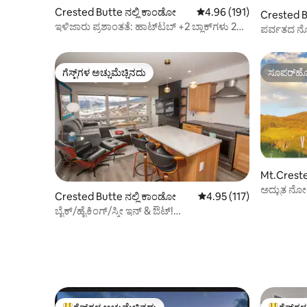
Crested Butte ನಲ್ಲಿ ಕಾಂಡೋ
5 ರಲ್ಲಿ 4.96 ಸರಾಸರಿ ರೇಟಿಂಗ
4.96 (191)
Crested B
ಇಳಿಜಾರು ಪ್ರಶಾಂತತೆ: ಹಾಟ್‌ಟಬ್ +2 ಬ್ಲಾಕ್‌ಗಳು 2
ಪರ್ವತದ ನೋ
ಲಿಫ್ಟ್+ವೀಕ್ಷಣೆಗಳು!
ಮತ್ತು ಗ್ಯಾರೇ
ಗೆಸ್ಟ್‌ಗಳ ಅಚ್ಚುಮೆಚ್ಚಿನದು
ಸೂಪರ್‌ಹೋ
ಗೆಸ್ಟ್‌ಗಳ ಅಚ್ಚುಮೆಚ್ಚಿನದು
ಸೂಪರ್‌ಹೋ
Mt.Crested
ಕಾಂಡೋ
ಅದ್ಭುತ ನೋಟ
Crested Butte ನಲ್ಲಿ ಕಾಂಡೋ
5 ರಲ್ಲಿ 4.95 ಸರಾಸರಿ ರೇಟಿಂಗ
4.95 (117)
ನಿಮಿಷಗಳ ನಡ
ಬೈಕ್/ಹೈಕಿಂಗ್/ಸ್ಕೀ ಇನ್ & ಔಟ್!
ಮರುರೂಪಿಸಲಾಗಿದೆ! ಸ್ಥಳ!