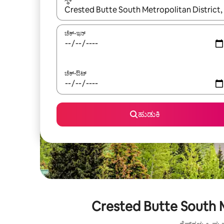
ಫಲಿತಾಂಶಗಳು ಲಭ್ಯವಿರುವಾಗ, ಅಪ್ ಮತ್ತು ಡೌನ್ ಬಾಣದ ಕೀಲಿಗಳೊ
ಚೆಕ್-ಇನ್
ಚೆಕ್-ಔಟ್
ಹುಡುಕಿ
Crested Butte South M