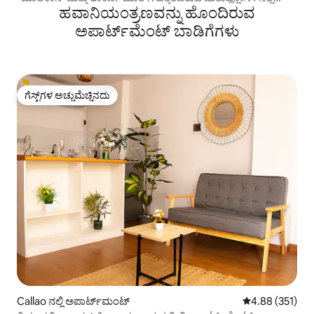
ಹವಾನಿಯಂತ್ರಣವನ್ನು ಹೊಂದಿರುವ
ಲಾಫ್ಟ್"
ಅಪಾರ್ಟ್‌ಮೆಂಟ್‌ ಬಾಡಿಗೆಗಳು
ಗೆಸ್ಟ್‌ಗಳ ಅಚ್ಚುಮೆಚ್ಚಿನದು
ಗೆಸ್ಟ್‌ಗಳ ಅಚ್ಚುಮೆಚ್ಚಿನದು
Callao ನಲ್ಲಿ ಅಪಾರ್ಟ್‌ಮಂಟ್
5 ರಲ್ಲಿ 4.88 ಸರಾ
4.88 (351)