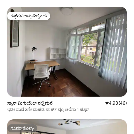
ಗೆಸ್ಟ್‌ಗಳ ಅಚ್ಚುಮೆಚ್ಚಿನದು
ಗೆಸ್ಟ್‌ಗಳ ಅಚ್ಚುಮೆಚ್ಚಿನದು
ಸ್ಯಾನ್ ಮಿಗುಯೆಲ್ ನಲ್ಲಿ ಮನೆ
5 ರಲ್ಲಿ 4.93 ಸರ
4.93 (46)
ಇಡೀ ಮನೆ 2ನೇ ಮಹಡಿ ಪಾರ್ಕ್ ವ್ಯೂ ಅರೆನಾ 1 ಹತ್ತಿರ
ಸೂಪರ್‌ಹೋಸ್ಟ್
ಸೂಪರ್‌ಹೋಸ್ಟ್