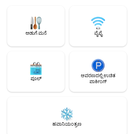
ಕೋವರ್ಕಿಂಗ್ ಪ್ರದೇಶವನ್ನು ಒದಗಿಸುತ್ತದೆ. 24/7
ಮನರಂಜನೆಯನ್ನು ಕಾಣಬ
ಸ್ವಯಂ ಚೆಕ್-ಇನ್, ಉಚಿತ ಪಾರ್ಕಿಂಗ್, ಸ್ಮಾರ್ಟ್ ಕೀ
ಅವರು ಪ್ಯಾರಾಗ್ಲೈಡಿಂಗ್ 
ಮತ್ತು 24-ಗಂಟೆಗಳ ಭದ್ರತೆಯನ್ನು ಆನಂದಿಸಿ. ಸ್ಯಾನ್
ಪ್ಯಾರಾಗ್ಲೈಡಿಂಗ್‌ನಂತಹ
ಮಿಗುಯೆಲ್‌ನಲ್ಲಿ ಕಾರ್ಯತಂತ್ರದ ಸ್ಥಳದಲ್ಲಿದೆ,
ಮಾಡುತ್ತಾರೆ - ಮುಂಭ
ವಿಶ್ವವಿದ್ಯಾಲಯಗಳು ಮತ್ತು ಶಾಪಿಂಗ್ ಕೇಂದ್ರಗಳಿಗೆ
ಪ್ರವಾಸಿ ರೆಸ್ಟೋರೆಂಟ್ Mi
ಹತ್ತಿರದಲ್ಲಿದೆ ಮತ್ತು ವಿಮಾನ ನಿಲ್ದಾಣದಿಂದ 20
ಹೋಗಬಹುದು, ಅಲ್ಲಿ ನೀ
ಅಡುಗೆ ಮನೆ
ವೈಫೈ
ನಿಮಿಷಗಳಿಗಿಂತ ಕಡಿಮೆ ದೂರದಲ್ಲಿದೆ.
ಭಕ್ಷ್ಯಗಳನ್ನು ಕಾಣುತ್ತೀರಿ.
ಆವರಣದಲ್ಲಿ ಉಚಿತ
ಪೂಲ್
ಪಾರ್ಕಿಂಗ್
ಹವಾನಿಯಂತ್ರಣ