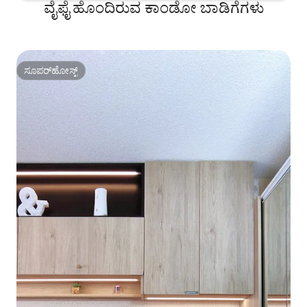
ವೈಫೈ ಹೊಂದಿರುವ ಕಾಂಡೋ ಬಾಡಿಗೆಗಳು
ಸೂಪರ್‌ಹೋಸ್ಟ್
ಸೂಪರ್‌ಹೋಸ್ಟ್