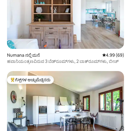
Numana ನಲ್ಲಿ ಮನೆ
5 ರಲ್ಲಿ 4.99 ಸರ
4.99 (69)
ಹವಾನಿಯಂತ್ರಣವಿರುವ 3 ಬೆಡ್‌ರೂಮ್‌ಗಳು, 2 ಬಾತ್‌ರೂಮ್‌ಗಳು, ಬೀಚ್
ಗೆಸ್ಟ್‌ಗಳ ಅಚ್ಚುಮೆಚ್ಚಿನದು
ಗೆಸ್ಟ್‌ಗಳಿಗೆ ಅತಿ ಹೆಚ್ಚು ಅಚ್ಚುಮೆಚ್ಚಿನದು