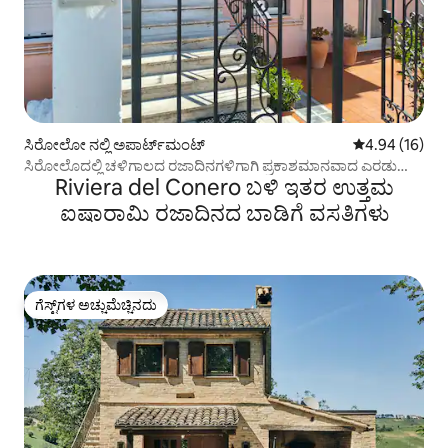
ಸಿರೋಲೋ ನಲ್ಲಿ ಅಪಾರ್ಟ್‌ಮಂಟ್
5 ರಲ್ಲಿ 4.94 ಸರ
4.94 (16)
ಸಿರೋಲೊದಲ್ಲಿ ಚಳಿಗಾಲದ ರಜಾದಿನಗಳಿಗಾಗಿ ಪ್ರಕಾಶಮಾನವಾದ ಎರಡು
Riviera del Conero ಬಳಿ ಇತರ ಉತ್ತಮ
ಕೋಣೆಗಳ ಅಪಾರ್ಟ್‌ಮೆಂಟ್
ಐಷಾರಾಮಿ ರಜಾದಿನದ ಬಾಡಿಗೆ ವಸತಿಗಳು
ಗೆಸ್ಟ್‌ಗಳ ಅಚ್ಚುಮೆಚ್ಚಿನದು
ಗೆಸ್ಟ್‌ಗಳ ಅಚ್ಚುಮೆಚ್ಚಿನದು