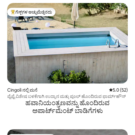
ಗೆಸ್ಟ್‌ಗಳ ಅಚ್ಚುಮೆಚ್ಚಿನದು
ಗೆಸ್ಟ್‌ಗಳಿಗೆ ಅತಿ ಹೆಚ್ಚು ಅಚ್ಚುಮೆಚ್ಚಿನದು
Cingoli ನಲ್ಲಿ ಮನೆ
5 ರಲ್ಲಿ 5.0 ಸರ
5.0 (52)
ವೈಫೈ ವಿಶೇಷ ಬಳಕೆಗಾಗಿ ಉದ್ಯಾನ ಮತ್ತು ಪೂಲ್ ಹೊಂದಿರುವ ಫಾರ್ಮ್‌ಹೌಸ್
ಹವಾನಿಯಂತ್ರಣವನ್ನು ಹೊಂದಿರುವ
ಅಪಾರ್ಟ್‌ಮೆಂಟ್‌ ಬಾಡಿಗೆಗಳು