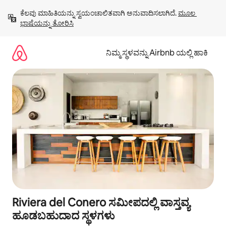
ವಿಷಯಕ್ಕೆ
ಕೆಲವು ಮಾಹಿತಿಯನ್ನು ಸ್ವಯಂಚಾಲಿತವಾಗಿ ಅನುವಾದಿಸಲಾಗಿದೆ. 
ಮೂಲ 
ಹೋಗಿ
ಭಾಷೆಯನ್ನು ತೋರಿಸಿ
ನಿಮ್ಮ ಸ್ಥಳವನ್ನು Airbnb ಯಲ್ಲಿ ಹಾಕಿ
Riviera del Conero ಸಮೀಪದಲ್ಲಿ ವಾಸ್ತವ್ಯ
ಹೂಡಬಹುದಾದ ಸ್ಥಳಗಳು