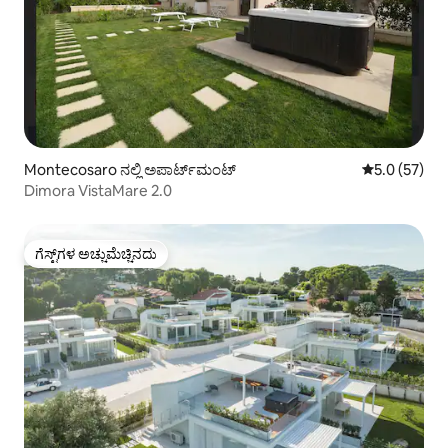
Montecosaro ನಲ್ಲಿ ಅಪಾರ್ಟ್‌ಮಂಟ್
5 ರಲ್ಲಿ 5.0 ಸರ
5.0 (57)
Dimora VistaMare 2.0
ಗೆಸ್ಟ್‌ಗಳ ಅಚ್ಚುಮೆಚ್ಚಿನದು
ಗೆಸ್ಟ್‌ಗಳ ಅಚ್ಚುಮೆಚ್ಚಿನದು