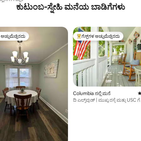
ಕುಟುಂಬ-ಸ್ನೇಹಿ ಮನೆಯ ಬಾಡಿಗೆಗಳು
ಳ ಅಚ್ಚುಮೆಚ್ಚಿನದು
ಗೆಸ್ಟ್‌ಗಳ ಅಚ್ಚುಮೆಚ್ಚಿನದು
ೆ ಅತಿ ಹೆಚ್ಚು ಅಚ್ಚುಮೆಚ್ಚಿನದು
ಗೆಸ್ಟ್‌ಗಳಿಗೆ ಅತಿ ಹೆಚ್ಚು ಅಚ್ಚುಮೆಚ್ಚಿನದು
್, 149 ವಿಮರ್ಶೆಗಳು
Columbia ನಲ್ಲಿ ಮನೆ
5
ದಿ ಎಲ್ಮ್‌ವುಡ್ | ಮುಖ್ಯ ರಸ್ತೆ ಮತ್ತು USC 