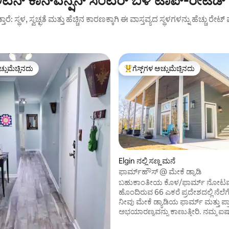
 ಕಾನ್‌ವೆನ್ಷನ್ ಸೆಂಟರ್ ಬಳಿ ಟಾಪ್-ರೇಟೆಡ್
ುತ್ತಾರೆ: ಸ್ಥಳ, ಸ್ವಚ್ಛತೆ ಮತ್ತು ಹೆಚ್ಚಿನ ಕಾರಣಕ್ಕಾಗಿ ಈ ವಾಸ್ತವ್ಯದ ಸ್ಥಳಗಳನ್ನು ಹೆಚ್ಚು ರೇ
ಚ್ಚುಮೆಚ್ಚಿನದು
ಗೆಸ್ಟ್‌ಗಳ ಅಚ್ಚುಮೆಚ್ಚಿನದು
ಚ್ಚುಮೆಚ್ಚಿನದು
ಗೆಸ್ಟ್‌ಗಳಿಗೆ ಅತಿ ಹೆಚ್ಚು ಅಚ್ಚುಮೆಚ್ಚಿನದು
Elgin ನಲ್ಲಿ ಸಣ್ಣ ಮನೆ
ಫಾರ್ಮ್‌ಹೌಸ್ @ ಮೇಕೆ ಡ್ಯಾಡಿ
್, 145 ವಿಮರ್ಶೆಗಳು
ಬಹುಕಾಂತೀಯ ಕೊಳ/ಫಾರ್ಮ್ ನೋಟವನ
ಹೊಂದಿರುವ 66 ಎಕರೆ ಪ್ರದೇಶದಲ್ಲಿ ನೆಲ
ನೀವು ಮೇಕೆ ಡ್ಯಾಡಿಯ ಫಾರ್ಮ್ ಮತ್ತು ಪ್ರ
ಅಭಯಾರಣ್ಯವನ್ನು ಕಾಣುತ್ತೀರಿ. ನಮ್ಮ ಐಷಾರಾಮಿ ಸಣ್ಣ
ಮನೆಯು ನಿಮ್ಮ ಫಾರ್ಮ್ ಅನ್ನು ಆರಾಮ