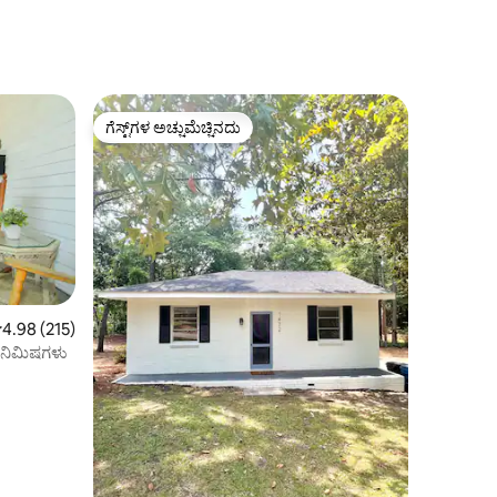
ಗೆಸ್ಟ್‌ಗಳ ಅಚ್ಚುಮೆಚ್ಚಿನದು
ಗೆಸ್ಟ್‌ಗಳ ಅಚ್ಚುಮೆಚ್ಚಿನದು
 ರಲ್ಲಿ 4.98 ಸರಾಸರಿ ರೇಟಿಂಗ್, 215 ವಿಮರ್ಶೆಗಳು
4.98 (215)
ಗೆ ನಿಮಿಷಗಳು