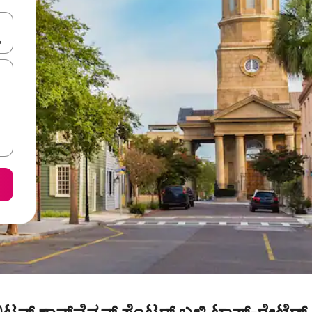
ಂದಿಗೆ ನ್ಯಾವಿಗೇಟ್ ಮಾಡಿ ಅಥವಾ ಸ್ಪರ್ಶ ಅಥವಾ ಸ್ವೈಪ್ ಗೆಸ್ಚರ್‌ಗಳ ಮೂಲಕ ಅನ್ವೇಷಿಸಿ.