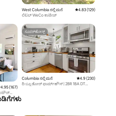
West Columbia ನಲ್ಲಿ ಮನೆ
5 ರಲ್ಲಿ 4.83 ಸರಾಸರಿ ರೇಟಿಂ
4.83 (129)
ಲಿಟಲ್ WeCo ಕಾಟೇಜ್
ಸೂಪರ್‌ಹೋಸ್ಟ್
ಸೂಪರ್‌ಹೋಸ್ಟ್
Columbia ನಲ್ಲಿ ಮನೆ
5 ರಲ್ಲಿ 4.9 ಸರಾಸರಿ ರೇಟಿಂ
4.9 (230)
ದಿ ಬ್ಲೂ ಡೋರ್ ಫಾರ್ಮ್‌ಹೌಸ್ | 2BR 1BA DT
 ರಲ್ಲಿ 4.95 ಸರಾಸರಿ ರೇಟಿಂಗ್, 167 ವಿಮರ್ಶೆಗಳು
4.95 (167)
ಕೋಲಾ ಹತ್ತಿರ
ಂಟೌನ್
ಡಿಗೆಗಳು