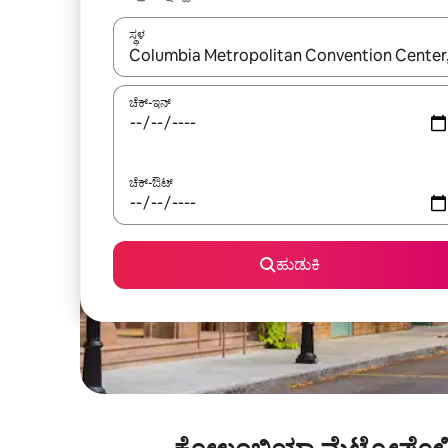
ಸ್ಥಳ
ಫಲಿತಾಂಶಗಳು ಲಭ್ಯವಿರುವಾಗ, ಅಪ್ ಮತ್ತು ಡೌನ್ ಬಾಣದ ಕೀಲಿಗಳೊ
ಚೆಕ್-ಇನ್
ಚೆಕ್-ಔಟ್
ಹುಡುಕಿ