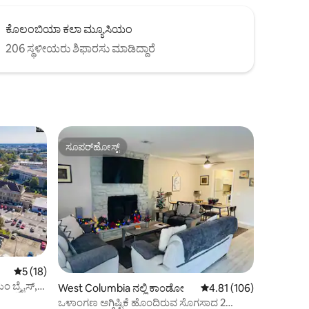
ಕೊಲಂಬಿಯಾ ಕಲಾ ಮ್ಯೂಸಿಯಂ
206 ಸ್ಥಳೀಯರು ಶಿಫಾರಸು ಮಾಡಿದ್ದಾರೆ
ಸೂಪರ್‌ಹೋಸ್ಟ್
ಸೂಪರ್‌ಹೋಸ್ಟ್
5 ರಲ್ಲಿ 5 ಸರಾಸರಿ ರೇಟಿಂಗ್, 18 ವಿಮರ್ಶೆಗಳು
5 (18)
ಂ ಬ್ರೈಸ್,
West Columbia ನಲ್ಲಿ ಕಾಂಡೋ
5 ರಲ್ಲಿ 4.81 ಸರಾಸರಿ ರೇಟಿಂ
4.81 (106)
ಒಳಾಂಗಣ ಅಗ್ಗಿಷ್ಟಿಕೆ ಹೊಂದಿರುವ ಸೊಗಸಾದ 2