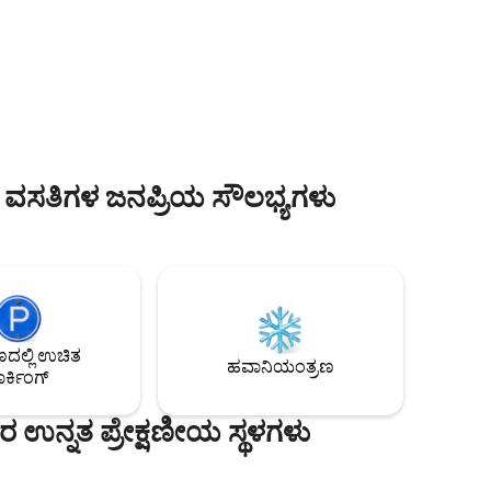
ವಿರುವ
ಟ್ರಿಪ್‌ಗಳು ಅಥವಾ ವಿಸ್ತೃತ ವಾಸ್ತವ್ಯಗಳಿಗೆ ಸೂಕ್ತವಾಗಿದೆ.
ಹೈ-ಸೀಡ್ ವೈ-ಫೈ, ಮೀಸಲಾದ ಕಾರ್ಯಸ್ಥಳ ಮತ್ತು
 ಜೊತೆಗೆ
ಶಾಂತಿಯುತ ನೆರೆಹೊರೆಯನ್ನು ಆನಂದಿಸಿ. ಮೇನ್
ು ಮತ್ತು
ಸ್ಟ್ರೀಟ್ ಮತ್ತು ವಿಸ್ಟಾದಿಂದ ಮೆಟ್ಟಿಲುಗಳು ಮತ್ತು
ರಿವರ್‌ವಾಕ್‌ಗಳು, ವಸ್ತುಸಂಗ್ರಹಾಲಯಗಳು,
‌ನಲ್ಲಿ,
ಉದ್ಯಾನವನಗಳು ಮತ್ತು ವಸಾಹತು ಲೈಫ್ ಅರೆನಾಗೆ
ಕಿತ್ಸೆಯನ್ನು
ಹತ್ತಿರವಿರುವ ಈ ಮನೆಯು ಪ್ರತಿ ಗೆಸ್ಟ್‌ಗೆ ಮನೆ
ು
ಅನುಭವಿಸಲು ಮೋಡಿ, ಸುರಕ್ಷತೆ ಮತ್ತು
್ನಾದರೂ
ಅನುಕೂಲತೆಯನ್ನು ನೀಡುತ್ತದೆ.
 ವಸತಿಗಳ ಜನಪ್ರಿಯ ಸೌಲಭ್ಯಗಳು
ಲ್ಲಿ ಉಚಿತ
ಹವಾನಿಯಂತ್ರಣ
ರ್ಕಿಂಗ್
ಉನ್ನತ ಪ್ರೇಕ್ಷಣೀಯ ಸ್ಥಳಗಳು