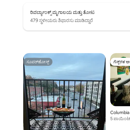
ರಿವರ್ಬ್ಯಾಂಕ್ಸ್ ಮೃಗಾಲಯ ಮತ್ತು ತೋಟ
479 ಸ್ಥಳೀಯರು ಶಿಫಾರಸು ಮಾಡಿದ್ದಾರೆ
ಸೂಪರ್‌ಹೋಸ್ಟ್
ಗೆಸ್ಟ್‌ಗಳ ಅ
ಸೂಪರ್‌ಹೋಸ್ಟ್
ಗೆಸ್ಟ್‌ಗಳ ಅ
Columbia 
5 ಪಾಯಿಂಟ್‌