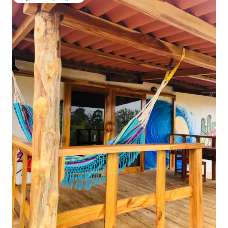
ಗೆಸ್ಟ್‌ಗಳ ಅಚ್ಚುಮೆಚ್ಚಿನದು