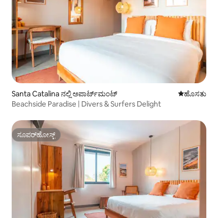
Santa Catalina ನಲ್ಲಿ ಅಪಾರ್ಟ್‌ಮಂಟ್
ವಾಸ್ತವ್ಯ ಹೂ
ಹೊಸತು
Beachside Paradise | Divers & Surfers Delight
ಸೂಪರ್‌ಹೋಸ್ಟ್
ಸೂಪರ್‌ಹೋಸ್ಟ್