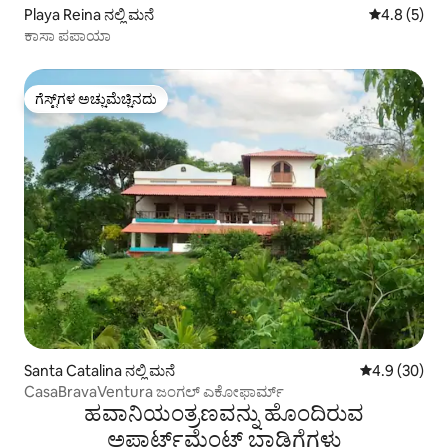
Playa Reina ನಲ್ಲಿ ಮನೆ
5 ರಲ್ಲಿ 4.8 ಸ
4.8 (5)
ಕಾಸಾ ಪಪಾಯಾ
ಗೆಸ್ಟ್‌ಗಳ ಅಚ್ಚುಮೆಚ್ಚಿನದು
ಗೆಸ್ಟ್‌ಗಳ ಅಚ್ಚುಮೆಚ್ಚಿನದು
Santa Catalina ನಲ್ಲಿ ಮನೆ
5 ರಲ್ಲಿ 4.9 ಸರ
4.9 (30)
CasaBravaVentura ಜಂಗಲ್ ಎಕೋಫಾರ್ಮ್
ಹವಾನಿಯಂತ್ರಣವನ್ನು ಹೊಂದಿರುವ
ಅಪಾರ್ಟ್‌ಮೆಂಟ್‌ ಬಾಡಿಗೆಗಳು