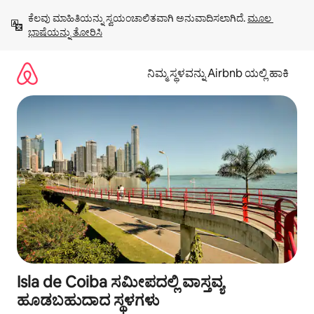
ವಿಷಯಕ್ಕೆ
ಕೆಲವು ಮಾಹಿತಿಯನ್ನು ಸ್ವಯಂಚಾಲಿತವಾಗಿ ಅನುವಾದಿಸಲಾಗಿದೆ. 
ಮೂಲ 
ಹೋಗಿ
ಭಾಷೆಯನ್ನು ತೋರಿಸಿ
ನಿಮ್ಮ ಸ್ಥಳವನ್ನು Airbnb ಯಲ್ಲಿ ಹಾಕಿ
Isla de Coiba ಸಮೀಪದಲ್ಲಿ ವಾಸ್ತವ್ಯ
ಹೂಡಬಹುದಾದ ಸ್ಥಳಗಳು