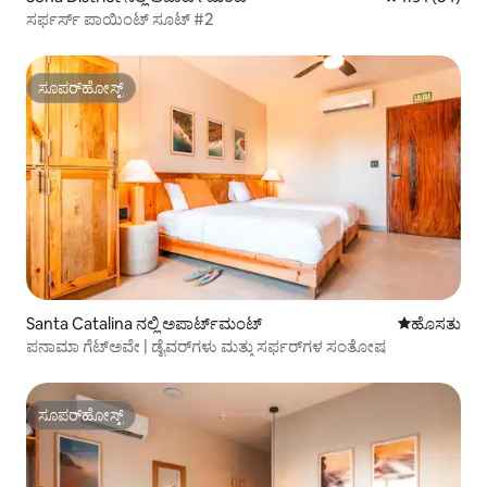
ಸರ್ಫರ್ಸ್ ಪಾಯಿಂಟ್ ಸೂಟ್ #2
ಸೂಪರ್‌ಹೋಸ್ಟ್
ಸೂಪರ್‌ಹೋಸ್ಟ್
Santa Catalina ನಲ್ಲಿ ಅಪಾರ್ಟ್‌ಮಂಟ್
ವಾಸ್ತವ್ಯ ಹೂ
ಹೊಸತು
ಪನಾಮಾ ಗೆಟ್‌ಅವೇ | ಡೈವರ್‌ಗಳು ಮತ್ತು ಸರ್ಫರ್‌ಗಳ ಸಂತೋಷ
ಸೂಪರ್‌ಹೋಸ್ಟ್
ಸೂಪರ್‌ಹೋಸ್ಟ್