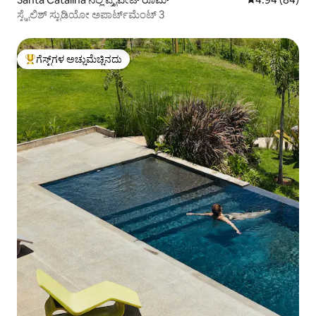
ಸ್ಟೈಲಿಶ್ ಸ್ಟುಡಿಯೋ ಅಪಾರ್ಟ್‌ಮೆಂಟ್ 3
ಗೆಸ್ಟ್‌ಗಳ ಅಚ್ಚುಮೆಚ್ಚಿನದು
ಗೆಸ್ಟ್‌ಗಳಿಗೆ ಅತಿ ಹೆಚ್ಚು ಅಚ್ಚುಮೆಚ್ಚಿನದು