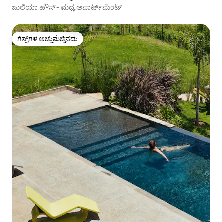
ಜುಲಿಯಾ ಹೌಸ್ - ಮಧ್ಯ ಅಪಾರ್ಟ್‌ಮೆಂಟ್
ಗೆಸ್ಟ್‌ಗಳ ಅಚ್ಚುಮೆಚ್ಚಿನದು
ಗೆಸ್ಟ್‌ಗಳ ಅಚ್ಚುಮೆಚ್ಚಿನದು