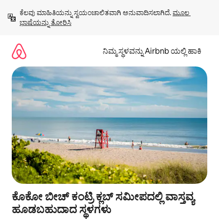
ವಿಷಯಕ್ಕೆ
ಕೆಲವು ಮಾಹಿತಿಯನ್ನು ಸ್ವಯಂಚಾಲಿತವಾಗಿ ಅನುವಾದಿಸಲಾಗಿದೆ. 
ಮೂಲ 
ಹೋಗಿ
ಭಾಷೆಯನ್ನು ತೋರಿಸಿ
ನಿಮ್ಮ ಸ್ಥಳವನ್ನು Airbnb ಯಲ್ಲಿ ಹಾಕಿ
ಕೊಕೋ ಬೀಚ್ ಕಂಟ್ರಿ ಕ್ಲಬ್ ಸಮೀಪದಲ್ಲಿ ವಾಸ್ತವ್ಯ
ಹೂಡಬಹುದಾದ ಸ್ಥಳಗಳು