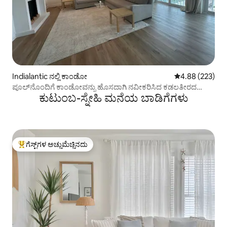
Indialantic ನಲ್ಲಿ ಕಾಂಡೋ
5 ರಲ್ಲಿ 4.88 ಸರಾ
4.88 (223)
ಪೂಲ್‌ನೊಂದಿಗೆ ಕಾಂಡೋವನ್ನು ಹೊಸದಾಗಿ ನವೀಕರಿಸಿದ ಕಡಲತೀರದ
ಕುಟುಂಬ-ಸ್ನೇಹಿ ಮನೆಯ ಬಾಡಿಗೆಗಳು
ಮುಂಭಾಗ.
ಗೆಸ್ಟ್‌ಗಳ ಅಚ್ಚುಮೆಚ್ಚಿನದು
ಗೆಸ್ಟ್‌ಗಳಿಗೆ ಅತಿ ಹೆಚ್ಚು ಅಚ್ಚುಮೆಚ್ಚಿನದು