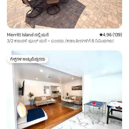
Merritt Island ನಲ್ಲಿ ಮನೆ
5 ರಲ್ಲಿ 4.96 ಸರಾ
4.96 (139)
3/2 ಕರಾವಳಿ ಪೂಲ್ ಮನೆ ~ ಬಂದರು /ಕಡಲತೀರಗಳಿಗೆ 8 ನಿಮಿಷಗಳು!
ಗೆಸ್ಟ್‌ಗಳ ಅಚ್ಚುಮೆಚ್ಚಿನದು
ಗೆಸ್ಟ್‌ಗಳ ಅಚ್ಚುಮೆಚ್ಚಿನದು