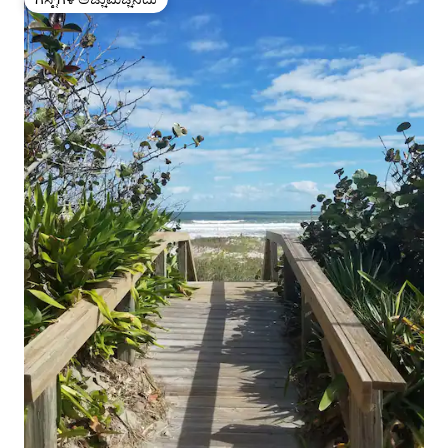
ಗೆಸ್ಟ್‌ಗಳ ಅಚ್ಚುಮೆಚ್ಚಿನದು