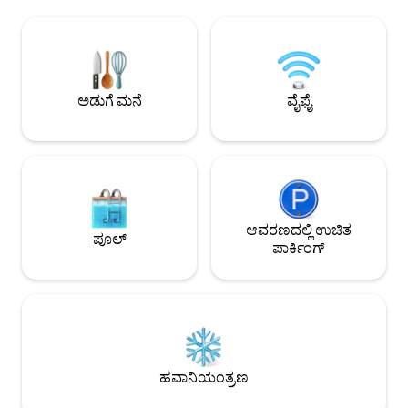
-ಕೊಕೊ ಬೀಚ್‌ನ ಅತ್ಯುತ್ತಮ ಕೆಫೆಗಳು, ಬಾರ್‌ಗಳು
ಹಿಡಿಯುವುದು ಅಥವಾ ಡಾ
ಮತ್ತು ಸರ್ಫ್ ಅಂಗಡಿಗಳಿಗೆ (1.5 ಮೈಲುಗಳು) ನಡೆದು
ಪೆಲಿಕನ್‌ಗಳು ಮತ್ತು ಜಂ
ಹೋಗಿ - ದೀರ್ಘಾವಧಿಯ ವಾಸ್ತವ್ಯಗಳಿಗಾಗಿ
ಈಜುವುದು, ನೀವು ವಿಶ್ರಾ
ಸಂಪೂರ್ಣವಾಗಿ ಸಂಗ್ರಹವಾಗಿರುವ ಅಡುಗೆಮನೆ +
ವನ್ಯಜೀವಿ ಮತ್ತು ನದಿ
ವಾಷರ್/ಡ್ರೈಯರ್. -ಬೀಚ್ ಕುರ್ಚಿಗಳು, ಛತ್ರಿ,
ದೃಶ್ಯಗಳನ್ನು ಆನಂದಿಸುತ್ತಿರುವಾಗ. ನಿ
ಟವೆಲ್‌ಗಳು, ಆಟಿಕೆಗಳು — ಎಲ್ಲವನ್ನೂ ಸೇರಿಸಲಾಗಿದೆ.
ಸಮಯದಲ್ಲಿ ನೀವು ಕೆ
ಅಡುಗೆ ಮನೆ
ವೈಫೈ
- 2 ವಾಹನಗಳಿಗೆ ಉಚಿತ ಪಾರ್ಕಿಂಗ್. -ಸುರಕ್ಷಿತ,
ಫಾಸ್ಟ್ ವೈಫೈ! ಅಂಗವಿಕಲ
ಶಾಂತ ಸ್ಥಳವು ವಿಶ್ರಾಂತಿ ಪಡೆಯಲು ಸೂಕ್ತವಾಗಿದೆ.
ಗ್ರಿಲ್, ಅತ್ಯಂತ ಸ್ವಚ್ಛ.
ಆವರಣದಲ್ಲಿ ಉಚಿತ
ಪೂಲ್
ಪಾರ್ಕಿಂಗ್
ಹವಾನಿಯಂತ್ರಣ