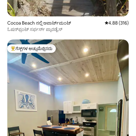
Cocoa Beach ನಲ್ಲಿ ಅಪಾರ್ಟ್‌ಮಂಟ್
5 ರಲ್ಲಿ 4.88 ಸರಾ
4.88 (316)
ಓಷನ್‌ಫ್ರಂಟ್ ಸರ್ಫರ್ಸ್ ಪ್ಯಾರಡೈಸ್
ಗೆಸ್ಟ್‌ಗಳ ಅಚ್ಚುಮೆಚ್ಚಿನದು
ಗೆಸ್ಟ್‌ಗಳಿಗೆ ಅತಿ ಹೆಚ್ಚು ಅಚ್ಚುಮೆಚ್ಚಿನದು