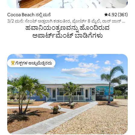
Cocoa Beach ನಲ್ಲಿ ಮನೆ
5 ರಲ್ಲಿ 4.92 ಸರಾ
4.92 (361)
3/2 ಮನೆ: ಸೇಂಟ್ ಅಡ್ಡಲಾಗಿ ಕಡಲತೀರ, ಪೋರ್ಟ್ 8 ಮೈಲಿ, ರಾನ್ ಜಾನ್ 4
ಹವಾನಿಯಂತ್ರಣವನ್ನು ಹೊಂದಿರುವ
ಮೈಲಿ
ಅಪಾರ್ಟ್‌ಮೆಂಟ್‌ ಬಾಡಿಗೆಗಳು
ಗೆಸ್ಟ್‌ಗಳ ಅಚ್ಚುಮೆಚ್ಚಿನದು
ಗೆಸ್ಟ್‌ಗಳಿಗೆ ಅತಿ ಹೆಚ್ಚು ಅಚ್ಚುಮೆಚ್ಚಿನದು