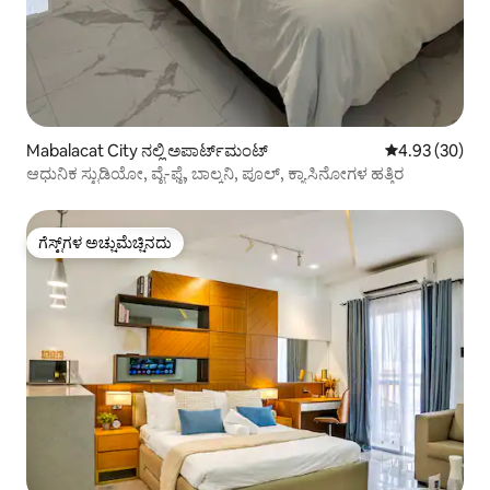
Mabalacat City ನಲ್ಲಿ ಅಪಾರ್ಟ್‌ಮಂಟ್
5 ರಲ್ಲಿ 4.93 ಸರ
4.93 (30)
ಆಧುನಿಕ ಸ್ಟುಡಿಯೋ, ವೈ-ಫೈ, ಬಾಲ್ಕನಿ, ಪೂಲ್, ಕ್ಯಾಸಿನೋಗಳ ಹತ್ತಿರ
ಗೆಸ್ಟ್‌ಗಳ ಅಚ್ಚುಮೆಚ್ಚಿನದು
ಗೆಸ್ಟ್‌ಗಳ ಅಚ್ಚುಮೆಚ್ಚಿನದು