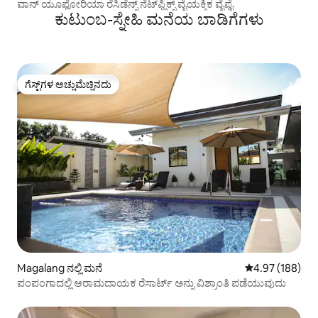
ವಾನ್ ಯೂಫೋರಿಯಾ ರೆಸಿಡೆನ್ಸ್ ನೆಟ್‌ಫ್ಲಿಕ್ಸ್ ವೈಯಕ್ತಿಕ ವೈಫೈ
ಕುಟುಂಬ-ಸ್ನೇಹಿ ಮನೆಯ ಬಾಡಿಗೆಗಳು
ಗೆಸ್ಟ್‌ಗಳ ಅಚ್ಚುಮೆಚ್ಚಿನದು
ಗೆಸ್ಟ್‌ಗಳ ಅಚ್ಚುಮೆಚ್ಚಿನದು
Magalang ನಲ್ಲಿ ಮನೆ
5 ರಲ್ಲಿ 4.97 ಸರಾ
4.97 (188)
ಪಂಪಂಗಾದಲ್ಲಿ ಆರಾಮದಾಯಕ ರೆಸಾರ್ಟ್ ಅನ್ನು ವಿಶ್ರಾಂತಿ ಪಡೆಯುವುದು