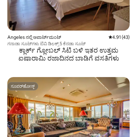
Angeles ನಲ್ಲಿ ಅಪಾರ್ಟ್‌ಮಂಟ್
5 ರಲ್ಲಿ 4.91 ಸರ
4.91 (43)
ಗನಾಡಾ ಸೂಟ್‌ಗಳು ಟಿವಿ ಡಿಲಕ್ಸ್ 5 ಕೆನಡಾ ಸೂಟ್
ಕ್ಲಾರ್ಕ್ ಗ್ಲೋಬಲ್ ಸಿಟಿ ಬಳಿ ಇತರ ಉತ್ತಮ
ಐಷಾರಾಮಿ ರಜಾದಿನದ ಬಾಡಿಗೆ ವಸತಿಗಳು
ಸೂಪರ್‌ಹೋಸ್ಟ್
ಸೂಪರ್‌ಹೋಸ್ಟ್