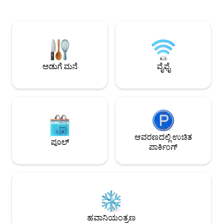
ಪಡೆಯಬಹುದು. ಪ್ರತಿಯೊಂದು ಕೋಣೆಯನ್ನು
ಸಂಪೂರ್ಣ ಅಡುಗೆಮನೆ 
ಆರಾಮದಾಯಕವಾಗಿ ಮತ್ತು ಚಿಂತನಶೀಲವಾಗಿ
ಡ್ರೈಯಿಂಗ್ ರ್ಯಾಕ್ P️ ಸ
ವಿನ್ಯಾಸಗೊಳಿಸಲಾಗಿದೆ ಮತ್ತು ಎಲ್ಲ ಟಿವಿಗಳು ಸ್ಮಾರ್ಟ್
🏊 ಉಚಿತ ಪೂಲ್ + ಆ
ಟಿವಿಗಳಾಗಿದ್ದು, ನಿಮಗೆ ನೆಟ್‌ಫ್ಲಿಕ್ಸ್ ಮತ್ತು ನಿಮ್ಮ ನೆಚ್ಚಿನ
ತಡವಾದ ಚೆಕ್-ಇನ್‌ಗಳಿಗೆ 
ಸ್ಟ್ರೀಮಿಂಗ್ ಆ್ಯಪ್‌ಗಳಿಗೆ ಪ್ರವೇಶವನ್ನು ನೀಡುತ್ತವೆ. ಈ
ಅಂತರರಾಷ್ಟ್ರೀಯ ವಿಮಾನ
ಘಟಕವು ಅಡುಗೆ ಮಾಡಲು ನಿಮಗೆ ಅಗತ್ಯವಿರುವ
ನಿಮಿಷಗಳು 🚕 ಗ್ರ್ಯಾಬ್ ಕ
ಎಲ್ಲವನ್ನೂ ಹೊಂದಿರುವ ಸಂಪೂರ್ಣವಾಗಿ
ಲಭ್ಯವಿವೆ 🏪 ಹತ್ತಿರದಲ್ಲ
ಅಡುಗೆ ಮನೆ
ವೈಫೈ
ಕಾರ್ಯಸಿದ್ಧಗೊಂಡಿರುವ ಅಡುಗೆಮನೆಯನ್ನು
ಹೊಂದಿದೆ.
ಆವರಣದಲ್ಲಿ ಉಚಿತ
ಪೂಲ್
ಪಾರ್ಕಿಂಗ್
ಹವಾನಿಯಂತ್ರಣ