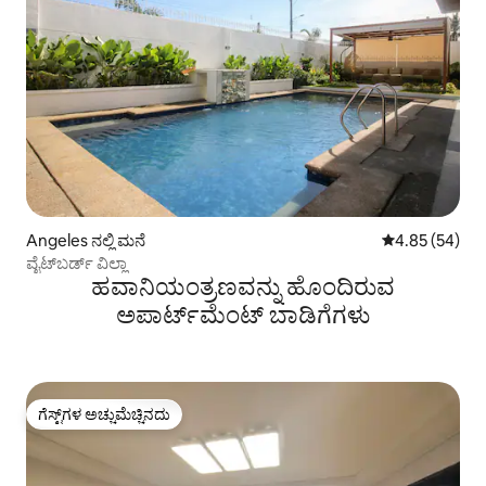
Angeles ನಲ್ಲಿ ಮನೆ
5 ರಲ್ಲಿ 4.85 ಸರ
4.85 (54)
ವೈಟ್‌ಬರ್ಡ್ ವಿಲ್ಲಾ
ಹವಾನಿಯಂತ್ರಣವನ್ನು ಹೊಂದಿರುವ
ಅಪಾರ್ಟ್‌ಮೆಂಟ್‌ ಬಾಡಿಗೆಗಳು
ಗೆಸ್ಟ್‌ಗಳ ಅಚ್ಚುಮೆಚ್ಚಿನದು
ಗೆಸ್ಟ್‌ಗಳ ಅಚ್ಚುಮೆಚ್ಚಿನದು