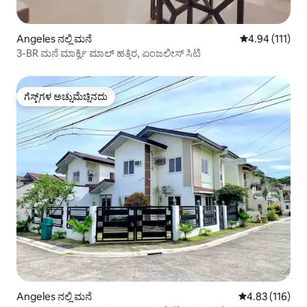
Angeles ನಲ್ಲಿ ಮನೆ
5 ರಲ್ಲಿ 4.94 ಸರಾ
4.94 (111)
3-BR ಮನೆ ಮಾರ್ಕ್ವಿ ಮಾಲ್ ಹತ್ತಿರ, ಏಂಜಲೀಸ್ ಸಿಟಿ
ಗೆಸ್ಟ್‌ಗಳ ಅಚ್ಚುಮೆಚ್ಚಿನದು
ಗೆಸ್ಟ್‌ಗಳ ಅಚ್ಚುಮೆಚ್ಚಿನದು
Angeles ನಲ್ಲಿ ಮನೆ
5 ರಲ್ಲಿ 4.83 ಸರಾ
4.83 (116)