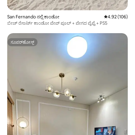
San Fernando ನಲ್ಲಿ ಕಾಂಡೋ
5 ರಲ್ಲಿ 4.92 ಸರಾ
4.92 (106)
ಬೀಚ್ ರೆಸಾರ್ಟ್ ಕಾಂಡೋ ವೇವ್ ಪೂಲ್ + ವೇಗದ ವೈಫೈ + PS5
ಸೂಪರ್‌ಹೋಸ್ಟ್
ಸೂಪರ್‌ಹೋಸ್ಟ್