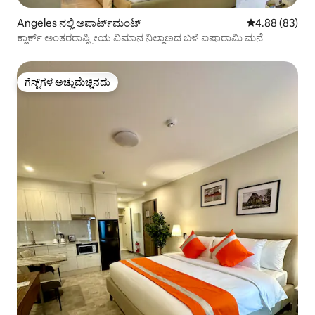
Angeles ನಲ್ಲಿ ಅಪಾರ್ಟ್‌ಮಂಟ್
5 ರಲ್ಲಿ 4.88 ಸರ
4.88 (83)
ಕ್ಲಾರ್ಕ್ ಅಂತರರಾಷ್ಟ್ರೀಯ ವಿಮಾನ ನಿಲ್ದಾಣದ ಬಳಿ ಐಷಾರಾಮಿ ಮನೆ
ಗೆಸ್ಟ್‌ಗಳ ಅಚ್ಚುಮೆಚ್ಚಿನದು
ಗೆಸ್ಟ್‌ಗಳ ಅಚ್ಚುಮೆಚ್ಚಿನದು