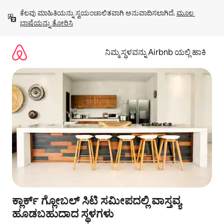
ವಿಷಯಕ್ಕೆ
ಕೆಲವು ಮಾಹಿತಿಯನ್ನು ಸ್ವಯಂಚಾಲಿತವಾಗಿ ಅನುವಾದಿಸಲಾಗಿದೆ. 
ಮೂಲ 
ಹೋಗಿ
ಭಾಷೆಯನ್ನು ತೋರಿಸಿ
ನಿಮ್ಮ ಸ್ಥಳವನ್ನು Airbnb ಯಲ್ಲಿ ಹಾಕಿ
ಕ್ಲಾರ್ಕ್ ಗ್ಲೋಬಲ್ ಸಿಟಿ ಸಮೀಪದಲ್ಲಿ ವಾಸ್ತವ್ಯ
ಹೂಡಬಹುದಾದ ಸ್ಥಳಗಳು