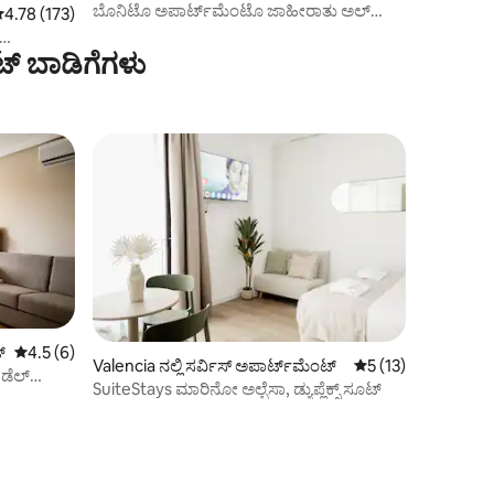
ಬೊನಿಟೊ ಅಪಾರ್ಟ್‌ಮೆಂಟೊ ಜಾಹೀರಾತು ಅಲ್
 ರಲ್ಲಿ 4.78 ಸರಾಸರಿ ರೇಟಿಂಗ್, 173 ವಿಮರ್ಶೆಗಳು
4.78 (173)
ಕ್ಯಾಸ್ಕೊ ವಿಯೆಜೊ 2
ಟ್ ಬಾಡಿಗೆಗಳು
್
5 ರಲ್ಲಿ 4.5 ಸರಾಸರಿ ರೇಟಿಂಗ್, 6 ವಿಮರ್ಶೆಗಳು
4.5 (6)
Valencia ನಲ್ಲಿ ಸರ್ವಿಸ್ ಅಪಾರ್ಟ್‌ಮೆಂಟ್
5 ರಲ್ಲಿ 5 ಸರಾಸರಿ ರೇಟಿ
5 (13)
 ಡೆಲ್
SuiteStays ಮಾರಿನೋ ಅಲ್ಬೆಸಾ, ಡ್ಯುಪ್ಲೆಕ್ಸ್ ಸೂಟ್