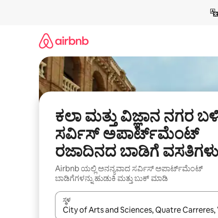
ವಿಷಯಕ್ಕೆ
ಹೋಗಿ
ಕಲಾ ಮತ್ತು ವಿಜ್ಞಾನ ನಗರ ಬಳ
ಸರ್ವಿಸ್ ಅಪಾರ್ಟ್‌ಮೆಂಟ್
ರಜಾದಿನದ ಬಾಡಿಗೆ ವಸತಿಗಳ
Airbnb ಯಲ್ಲಿ ಅನನ್ಯವಾದ ಸರ್ವಿಸ್ ಅಪಾರ್ಟ್‌ಮೆಂಟ್
ಬಾಡಿಗೆಗಳನ್ನು ಹುಡುಕಿ ಮತ್ತು ಬುಕ್ ಮಾಡಿ
ಸ್ಥಳ
ಫಲಿತಾಂಶಗಳು ಲಭ್ಯವಿರುವಾಗ, ಅಪ್ ಮತ್ತು ಡೌನ್ ಬಾಣದ ಕೀಲಿಗಳೊ