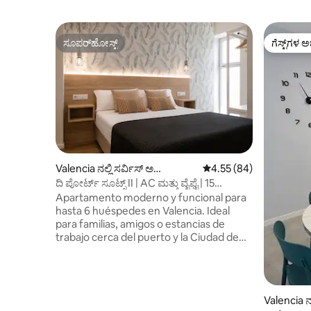
ಸೂಪರ್‌ಹೋಸ್ಟ್
ಗೆಸ್ಟ್‌ಗಳ ಅ
ಸೂಪರ್‌ಹೋಸ್ಟ್
ಗೆಸ್ಟ್‌ಗಳ ಅ
Valencia ನಲ್ಲಿ ಸರ್ವಿಸ್ ಅ
5 ರಲ್ಲಿ 4.55 ಸರಾಸರಿ ರೇಟಿಂ
4.55 (84)
ಪಾರ್ಟ್‌ಮೆಂಟ್
ದಿ ಪೋರ್ಟ್ ಸೂಟ್ಸ್ II | AC ಮತ್ತು ವೈಫೈ | 15
ನಿಮಿಷಗಳಲ್ಲಿ ಬೀಚ್, ...
Apartamento moderno y funcional para
hasta 6 huéspedes en Valencia. Ideal
para familias, amigos o estancias de
trabajo cerca del puerto y la Ciudad de
las Artes. 6 huéspedes | 2 dormitorios | 2
camas | WiFi | AC | Calefacción | Cocina |
Nevera | Horno | Microondas | Cafetera |
Lavadora | TV | Secador | Plancha |
Valencia ನಲ
Sábanas y toallas Valencia Port Rooms es