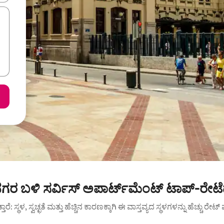
 ನಗರ ಬಳಿ ಸರ್ವಿಸ್ ಅಪಾರ್ಟ್‌ಮೆಂಟ್ ಟಾಪ್-ರೇಟ
ುತ್ತಾರೆ: ಸ್ಥಳ, ಸ್ವಚ್ಛತೆ ಮತ್ತು ಹೆಚ್ಚಿನ ಕಾರಣಕ್ಕಾಗಿ ಈ ವಾಸ್ತವ್ಯದ ಸ್ಥಳಗಳನ್ನು ಹೆಚ್ಚು ರೇ