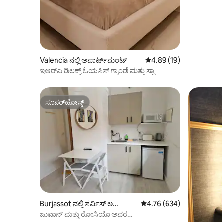
Valencia ನಲ್ಲಿ ಅಪಾರ್ಟ್‌ಮಂಟ್
5 ರಲ್ಲಿ 4.89 ಸರಾಸರಿ ರೇಟಿಂ
4.89 (19)
ಇಆರ್‌ಎ ಡಿಲಕ್ಸ್ ಓಯಸಿಸ್ ಗ್ರಾಂಡೆ ಮತ್ತು ಸ್ಪಾ
ಸೂಪರ್‌ಹೋಸ್ಟ್
ಸೂಪರ್‌ಹೋಸ್ಟ್
Burjassot ನಲ್ಲಿ ಸರ್ವಿಸ್ ಅ
5 ರಲ್ಲಿ 4.76 ಸರಾಸರಿ ರೇಟಿಂಗ
4.76 (634)
ಪಾರ್ಟ್‌ಮೆಂಟ್
ಜುವಾನ್ ಮತ್ತು ರೋಸಿಯೊ ಅವರ