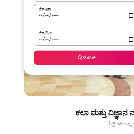
ಚೆಕ್-ಇನ್
ಚೆಕ್-ಔಟ್
ಹುಡುಕಿ
ಕಲಾ ಮತ್ತು ವಿಜ್ಞಾನ
ಗೆಸ್ಟ್‌ಗಳು ಒಪ್ಪ