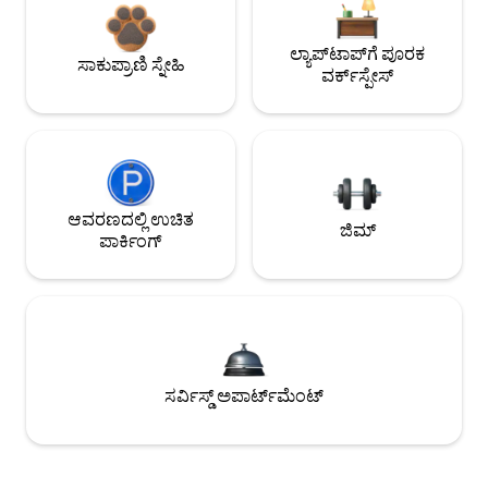
ಲ್ಯಾಪ್‌ಟಾಪ್‌ಗೆ ಪೂರಕ
ಸಾಕುಪ್ರಾಣಿ ಸ್ನೇಹಿ
ವರ್ಕ್‌ಸ್ಪೇಸ್
ಆವರಣದಲ್ಲಿ ಉಚಿತ
ಜಿಮ್
ಪಾರ್ಕಿಂಗ್
ಸರ್ವಿಸ್ಡ್ ಅಪಾರ್ಟ್‌ಮೆಂಟ್