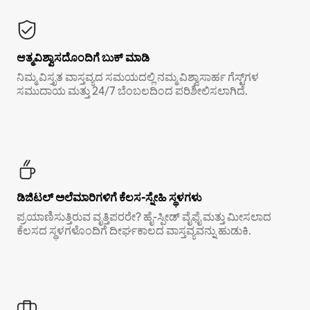
ಆತ್ಮವಿಶ್ವಾಸದೊಂದಿಗೆ ಬುಕ್ ಮಾಡಿ
ನಿಮ್ಮ ವಿಸ್ತೃತ ವಾಸ್ತವ್ಯದ ಸಮಯದಲ್ಲಿ ನಮ್ಮ ವಿಶ್ವಾಸಾರ್ಹ ಗೆಸ್ಟ್‌ಗಳ
ಸಮುದಾಯ ಮತ್ತು 24/7 ಬೆಂಬಲದಿಂದ ಪರಿಶೀಲಿಸಲಾಗಿದೆ.
ಡಿಜಿಟಲ್ ಅಲೆಮಾರಿಗಳಿಗೆ ಕೆಲಸ-ಸ್ನೇಹಿ ಸ್ಥಳಗಳು
ಪ್ರಯಾಣಿಸುತ್ತಿರುವ ವೃತ್ತಿಪರರೇ? ಹೈ-ಸ್ಪೀಡ್ ವೈಫೈ ಮತ್ತು ಮೀಸಲಾದ
ಕೆಲಸದ ಸ್ಥಳಗಳೊಂದಿಗೆ ದೀರ್ಘಕಾಲದ ವಾಸ್ತವ್ಯವನ್ನು ಹುಡುಕಿ.