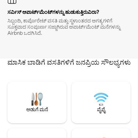
ಸರ್ವಿಸ್ ಅಪಾರ್ಟ್‌ಮೆಂಟ್‌ಗಳನ್ನು ಹುಡುಕುತ್ತಿರುವಿರಾ?
ಸಿಬ್ಬಂದಿ, ಕಾರ್ಪೊರೇಟ್ ವಸತಿ ಮತ್ತು ಸ್ಥಳಾಂತರದ ಅಗತ್ಯಗಳಿಗೆ
ಸೂಕ್ತವಾದ ಸಂಪೂರ್ಣ ಸಜ್ಜಾಗಿರುವ ಅಪಾರ್ಟ್‌ಮೆಂಟ್ ಮನೆಗಳನ್ನು
Airbnb ಒದಗಿಸಿದೆ.
ಮಾಸಿಕ ಬಾಡಿಗೆ ವಸತಿಗಳಿಗೆ ಜನಪ್ರಿಯ ಸೌಲಭ್ಯಗಳು
ಅಡುಗೆ ಮನೆ
ವೈಫೈ