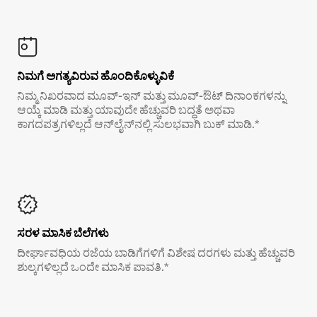
ನಿಮಗೆ ಅಗತ್ಯವಿರುವ ಹೊಂದಿಕೊಳ್ಳುವಿಕೆ
ನಿಮ್ಮ ನಿಖರವಾದ ಮೂವ್-ಇನ್ ಮತ್ತು ಮೂವ್-ಔಟ್ ದಿನಾಂಕಗಳನ್ನು
ಆಯ್ಕೆ ಮಾಡಿ ಮತ್ತು ಯಾವುದೇ ಹೆಚ್ಚುವರಿ ಬದ್ಧತೆ ಅಥವಾ
ಕಾಗದಪತ್ರಗಳಿಲ್ಲದೆ ಆನ್‌ಲೈನ್‌ನಲ್ಲಿ ಸುಲಭವಾಗಿ ಬುಕ್ ಮಾಡಿ.*
ಸರಳ ಮಾಸಿಕ ಬೆಲೆಗಳು
ದೀರ್ಘಾವಧಿಯ ರಜೆಯ ಬಾಡಿಗೆಗಳಿಗೆ ವಿಶೇಷ ದರಗಳು ಮತ್ತು ಹೆಚ್ಚುವರಿ
ಶುಲ್ಕಗಳಿಲ್ಲದೆ ಒಂದೇ ಮಾಸಿಕ ಪಾವತಿ.*