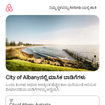
ವಿಷಯಕ್ಕೆ
ಹೋಗಿ
ನಿಮ್ಮ ಸ್ಥಳವನ್ನು Airbnb ಯಲ್ಲಿ ಹಾಕಿ
City of Albanyನಲ್ಲಿ ಮಾಸಿಕ ಬಾಡಿಗೆಗಳು
ಒಂದು ತಿಂಗಳು ಅಥವಾ ಅದಕ್ಕಿಂತ ಹೆಚ್ಚಿನ ಕಾಲ ಮನೆಯಂತೆ ಅನಿಸುವ
ದೀರ್ಘಾವಧಿಯ ಬಾಡಿಗೆಗಳನ್ನು ಅನ್ವೇಷಿಸಿ.
ಸ್ಥಳ
ಫಲಿತಾಂಶಗಳು ಲಭ್ಯವಿರುವಾಗ, ಅಪ್ ಮತ್ತು ಡೌನ್ ಬಾಣದ ಕೀಲಿಗಳೊಂದಿಗೆ ನ್ಯಾವಿಗೇಟ