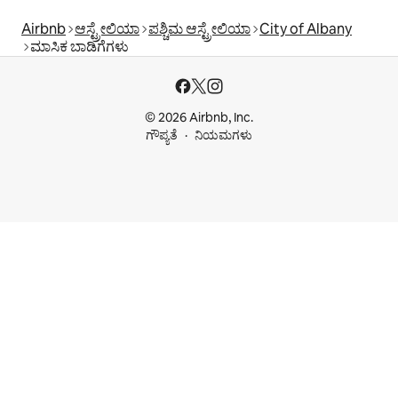
Airbnb
ಆಸ್ಟ್ರೇಲಿಯಾ
ಪಶ್ಚಿಮ ಆಸ್ಟ್ರೇಲಿಯಾ
City of Albany
ಮಾಸಿಕ ಬಾಡಿಗೆಗಳು
© 2026 Airbnb, Inc.
ಗೌಪ್ಯತೆ
ನಿಯಮಗಳು