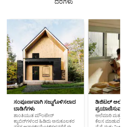
ದರಗಳು
ಸಂಪೂರ್ಣವಾಗಿ ಸಜ್ಜುಗೊಳಿಸಲಾದ
ಡಿಜಿಟಲ್ ಅಲೆಮಾ
ಬಾಡಿಗೆಗಳು
ಪ್ರಯಾಣಿಸುವ ವೃತ
ಶಾಂತಿಯುತ ಮೌಂಟೇನ್
ಅಲೆಮಾರಿ ಮತ್ತು ದೂ
ಕ್ಯಾಬಿನ್‌ಗಳಿಂದ ಹಿಡಿದು ಅನುಕೂಲಕರ
ಕೆಲಸ ಮಾಡುವ ಪ್ರೊ
ನಗರ ಅಪಾರ್ಟ್‌ಮೆಂಟ್‌ಗಳವರೆಗೆ ಈ
ವೈಫೈ ಮತ್ತು ಮೀಸ