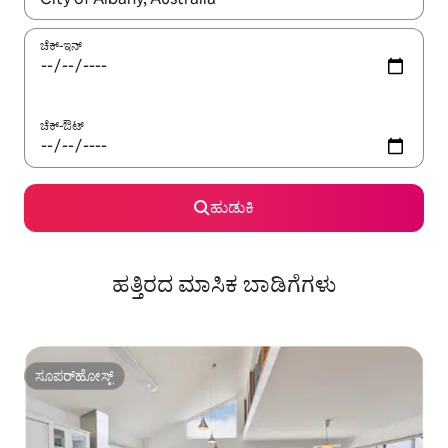
ಚೆಕ್-ಇನ್
ಚೆಕ್-ಔಟ್
ಹುಡುಕಿ
ಹತ್ತಿರದ ಮಾಸಿಕ ಬಾಡಿಗೆಗಳು
ಸೂಪರ್‌ಹೋಸ್ಟ್
ಸೂಪರ್‌ಹೋಸ್ಟ್