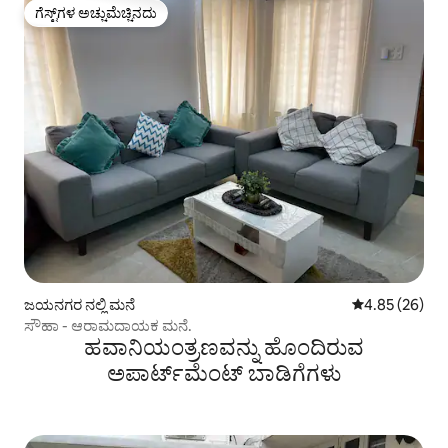
ಗೆಸ್ಟ್‌ಗಳ ಅಚ್ಚುಮೆಚ್ಚಿನದು
ಗೆಸ್ಟ್‌ಗಳ ಅಚ್ಚುಮೆಚ್ಚಿನದು
ಜಯನಗರ ನಲ್ಲಿ ಮನೆ
5 ರಲ್ಲಿ 4.85 ಸರ
4.85 (26)
ಸೌಹಾ - ಆರಾಮದಾಯಕ ಮನೆ.
ಹವಾನಿಯಂತ್ರಣವನ್ನು ಹೊಂದಿರುವ
ಅಪಾರ್ಟ್‌ಮೆಂಟ್‌ ಬಾಡಿಗೆಗಳು