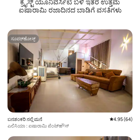
ಕ್ರೈಸ್ಟ್ ಯೂನಿವರ್ಸಿಟಿ ಬಳಿ ಇತರ ಉತ್ತಮ
ಐಷಾರಾಮಿ ರಜಾದಿನದ ಬಾಡಿಗೆ ವಸತಿಗಳು
ಸೂಪರ್‌ಹೋಸ್ಟ್
ಸೂಪರ್‌ಹೋಸ್ಟ್
ಬನಶಂಕರಿ ನಲ್ಲಿ ಮನೆ
5 ರಲ್ಲಿ 4.95 ಸರ
4.95 (64)
ಎಲಿಸಿಯಾ : ಐಷಾರಾಮಿ ಪೆಂಟ್‌ಹೌಸ್