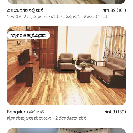
ವಿಜಯನಗರ ನಲ್ಲಿ ಮನೆ
5 ರಲ್ಲಿ 4.89 ಸರಾ
4.89 (161)
2 ಹಾಸಿಗೆ, 2 ಸ್ನಾನಗೃಹ, ಅಡುಗೆಮನೆ ಮತ್ತು ಲಿವಿಂಗ್ ಹೊಂದಿರುವ
ಪೆಂಟ್‌ಹೌಸ್
ಗೆಸ್ಟ್‌ಗಳ ಅಚ್ಚುಮೆಚ್ಚಿನದು
ಗೆಸ್ಟ್‌ಗಳ ಅಚ್ಚುಮೆಚ್ಚಿನದು
Bengaluru ನಲ್ಲಿ ಮನೆ
5 ರಲ್ಲಿ 4.9 ಸರಾ
4.9 (139)
ನೈಸ್ ಮತ್ತು ಆರಾಮದಾಯಕ - 2 ಬೆಡ್‌ರೂಮ್ ಮನೆ