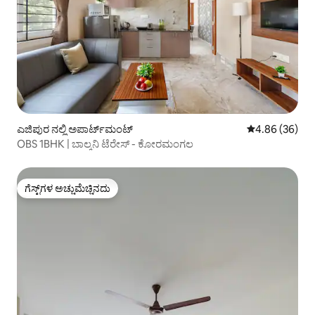
ಎಜಿಪುರ ನಲ್ಲಿ ಅಪಾರ್ಟ್‌ಮಂಟ್
5 ರಲ್ಲಿ 4.86 ಸರ
4.86 (36)
OBS 1BHK | ಬಾಲ್ಕನಿ ಟೆರೇಸ್ - ಕೋರಮಂಗಲ
ಗೆಸ್ಟ್‌ಗಳ ಅಚ್ಚುಮೆಚ್ಚಿನದು
ಗೆಸ್ಟ್‌ಗಳ ಅಚ್ಚುಮೆಚ್ಚಿನದು