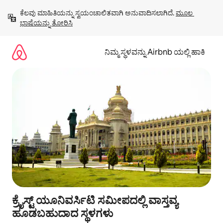
ವಿಷಯಕ್ಕೆ
ಕೆಲವು ಮಾಹಿತಿಯನ್ನು ಸ್ವಯಂಚಾಲಿತವಾಗಿ ಅನುವಾದಿಸಲಾಗಿದೆ. 
ಮೂಲ 
ಹೋಗಿ
ಭಾಷೆಯನ್ನು ತೋರಿಸಿ
ನಿಮ್ಮ ಸ್ಥಳವನ್ನು Airbnb ಯಲ್ಲಿ ಹಾಕಿ
ಕ್ರೈಸ್ಟ್ ಯೂನಿವರ್ಸಿಟಿ ಸಮೀಪದಲ್ಲಿ ವಾಸ್ತವ್ಯ
ಹೂಡಬಹುದಾದ ಸ್ಥಳಗಳು