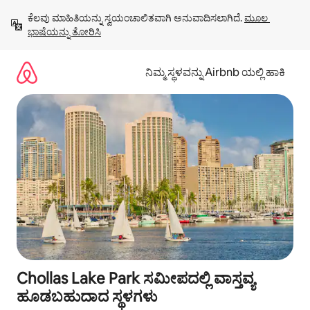
ವಿಷಯಕ್ಕೆ
ಕೆಲವು ಮಾಹಿತಿಯನ್ನು ಸ್ವಯಂಚಾಲಿತವಾಗಿ ಅನುವಾದಿಸಲಾಗಿದೆ. 
ಮೂಲ 
ಹೋಗಿ
ಭಾಷೆಯನ್ನು ತೋರಿಸಿ
ನಿಮ್ಮ ಸ್ಥಳವನ್ನು Airbnb ಯಲ್ಲಿ ಹಾಕಿ
Chollas Lake Park ಸಮೀಪದಲ್ಲಿ ವಾಸ್ತವ್ಯ
ಹೂಡಬಹುದಾದ ಸ್ಥಳಗಳು