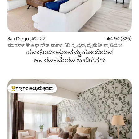
San Diego ನಲ್ಲಿ ಮನೆ
5 ರಲ್ಲಿ 4.94 ಸರಾ
4.94 (326)
ಮಾಡರ್ನ್ ❤️ ಆಫ್ ಸೌತ್ ಪಾರ್ಕ್, SD ಸ್ಕೈಲೈನ್, ಪ್ರೈವೇಟ್ ಪ್ಯಾಟಿಯೋ
ಹವಾನಿಯಂತ್ರಣವನ್ನು ಹೊಂದಿರುವ
ಅಪಾರ್ಟ್‌ಮೆಂಟ್‌ ಬಾಡಿಗೆಗಳು
ಗೆಸ್ಟ್‌ಗಳ ಅಚ್ಚುಮೆಚ್ಚಿನದು
ಗೆಸ್ಟ್‌ಗಳಿಗೆ ಅತಿ ಹೆಚ್ಚು ಅಚ್ಚುಮೆಚ್ಚಿನದು