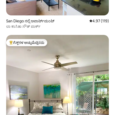
San Diego ನಲ್ಲಿ ಅಪಾರ್ಟ್‌ಮಂಟ್
5 ರಲ್ಲಿ 4.97 ಸರಾ
4.97 (119)
ಲಾ ಕಾಸಿತಾ ಸೌತ್ ಪಾರ್ಕ್
ಗೆಸ್ಟ್‌ಗಳ ಅಚ್ಚುಮೆಚ್ಚಿನದು
ಗೆಸ್ಟ್‌ಗಳಿಗೆ ಅತಿ ಹೆಚ್ಚು ಅಚ್ಚುಮೆಚ್ಚಿನದು