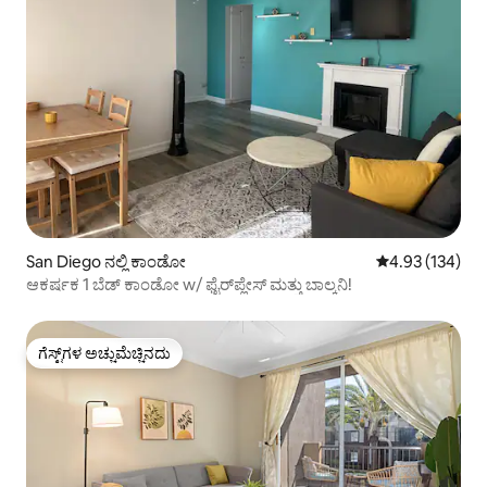
San Diego ನಲ್ಲಿ ಕಾಂಡೋ
5 ರಲ್ಲಿ 4.93 ಸರಾ
4.93 (134)
ಆಕರ್ಷಕ 1 ಬೆಡ್ ಕಾಂಡೋ w/ ಫೈರ್‌ಪ್ಲೇಸ್ ಮತ್ತು ಬಾಲ್ಕನಿ!
ಗೆಸ್ಟ್‌ಗಳ ಅಚ್ಚುಮೆಚ್ಚಿನದು
ಗೆಸ್ಟ್‌ಗಳ ಅಚ್ಚುಮೆಚ್ಚಿನದು