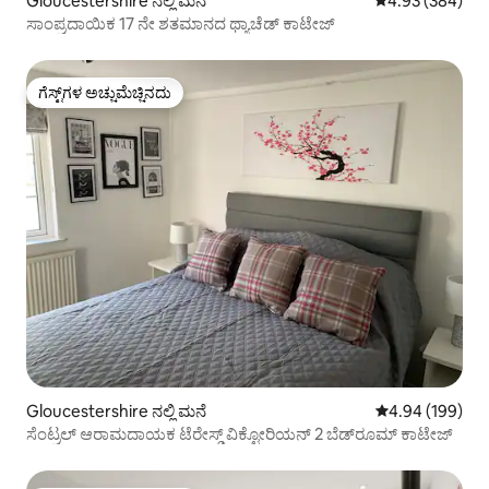
Gloucestershire ನಲ್ಲಿ ಮನೆ
5 ರಲ್ಲಿ 4.93 ಸರಾ
4.93 (384)
ಸಾಂಪ್ರದಾಯಿಕ 17 ನೇ ಶತಮಾನದ ಥ್ಯಾಚೆಡ್ ಕಾಟೇಜ್
ಗೆಸ್ಟ್‌ಗಳ ಅಚ್ಚುಮೆಚ್ಚಿನದು
ಗೆಸ್ಟ್‌ಗಳ ಅಚ್ಚುಮೆಚ್ಚಿನದು
Gloucestershire ನಲ್ಲಿ ಮನೆ
5 ರಲ್ಲಿ 4.94 ಸರಾ
4.94 (199)
ಸೆಂಟ್ರಲ್ ಆರಾಮದಾಯಕ ಟೆರೇಸ್ಡ್ ವಿಕ್ಟೋರಿಯನ್ 2 ಬೆಡ್‌ರೂಮ್ ಕಾಟೇಜ್