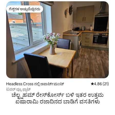
ಗೆಸ್ಟ್‌ಗಳ ಅಚ್ಚುಮೆಚ್ಚಿನದು
ಗೆಸ್ಟ್‌ಗಳ ಅಚ್ಚುಮೆಚ್ಚಿನದು
Headless Cross ನಲ್ಲಿ ಅಪಾರ್ಟ್‌ಮಂಟ್
5 ರಲ್ಲಿ 4.86 ಸರ
4.86 (21)
ಟವರ್ ವ್ಯೂ ಫ್ಲಾಟ್
ಚೆಲ್ಟ್ನಹಮ್ ರೇಸ್‌ಕೋರ್ಸ್ ಬಳಿ ಇತರ ಉತ್ತಮ
ಐಷಾರಾಮಿ ರಜಾದಿನದ ಬಾಡಿಗೆ ವಸತಿಗಳು