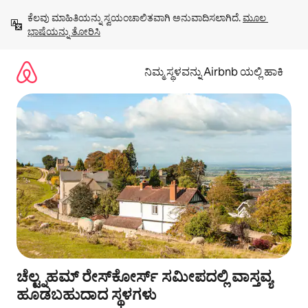
ವಿಷಯಕ್ಕೆ
ಕೆಲವು ಮಾಹಿತಿಯನ್ನು ಸ್ವಯಂಚಾಲಿತವಾಗಿ ಅನುವಾದಿಸಲಾಗಿದೆ. 
ಮೂಲ 
ಹೋಗಿ
ಭಾಷೆಯನ್ನು ತೋರಿಸಿ
ನಿಮ್ಮ ಸ್ಥಳವನ್ನು Airbnb ಯಲ್ಲಿ ಹಾಕಿ
ಚೆಲ್ಟ್ನಹಮ್ ರೇಸ್‌ಕೋರ್ಸ್ ಸಮೀಪದಲ್ಲಿ ವಾಸ್ತವ್ಯ
ಹೂಡಬಹುದಾದ ಸ್ಥಳಗಳು