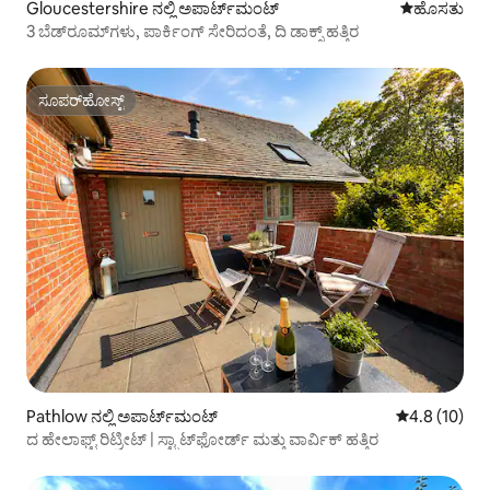
Gloucestershire ನಲ್ಲಿ ಅಪಾರ್ಟ್‌ಮಂಟ್
ವಾಸ್ತವ್ಯ ಹೂ
ಹೊಸತು
3 ಬೆಡ್‌ರೂಮ್‌ಗಳು, ಪಾರ್ಕಿಂಗ್ ಸೇರಿದಂತೆ, ದಿ ಡಾಕ್ಸ್ ಹತ್ತಿರ
ಸೂಪರ್‌ಹೋಸ್ಟ್
ಸೂಪರ್‌ಹೋಸ್ಟ್
Pathlow ನಲ್ಲಿ ಅಪಾರ್ಟ್‌ಮಂಟ್
5 ರಲ್ಲಿ 4.8 ಸರ
4.8 (10)
ದ ಹೇಲಾಫ್ಟ್ ರಿಟ್ರೀಟ್ | ಸ್ಟ್ರಾಟ್‌ಫೋರ್ಡ್ ಮತ್ತು ವಾರ್ವಿಕ್ ಹತ್ತಿರ