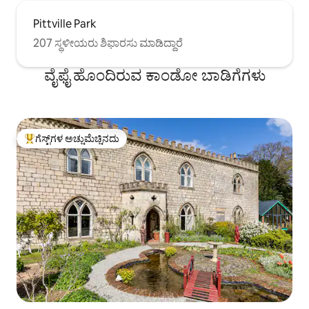
Pittville Park
207 ಸ್ಥಳೀಯರು ಶಿಫಾರಸು ಮಾಡಿದ್ದಾರೆ
ವೈಫೈ ಹೊಂದಿರುವ ಕಾಂಡೋ ಬಾಡಿಗೆಗಳು
ಗೆಸ್ಟ್‌ಗಳ ಅಚ್ಚುಮೆಚ್ಚಿನದು
ಗೆಸ್ಟ್‌ಗಳಿಗೆ ಅತಿ ಹೆಚ್ಚು ಅಚ್ಚುಮೆಚ್ಚಿನದು