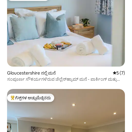
Gloucestershire ನಲ್ಲಿ ಮನೆ
5 ರಲ್ಲಿ 5 
5 (7)
ಸಂಪೂರ್ಣ ಸೌಕರ್ಯಗಳಿರುವ ಚೆಲ್ಟೆನ್‌ಹ್ಯಾಮ್ ಮನೆ - ಪಾರ್ಕಿಂಗ್ ಮತ್ತು
ಉದ್ಯಾನ
ಗೆಸ್ಟ್‌ಗಳ ಅಚ್ಚುಮೆಚ್ಚಿನದು
ಗೆಸ್ಟ್‌ಗಳಿಗೆ ಅತಿ ಹೆಚ್ಚು ಅಚ್ಚುಮೆಚ್ಚಿನದು