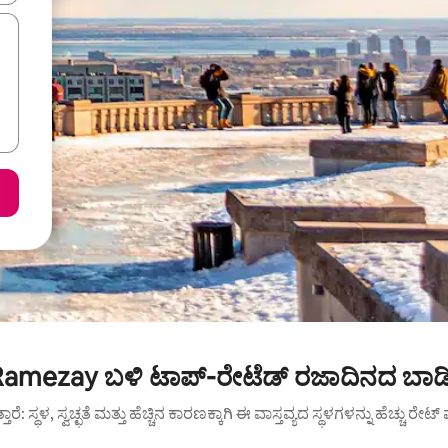
amezay ಬಳಿ ಟಾಪ್-ರೇಟೆಡ್ ರಜಾದಿನದ ಬಾಡಿ
ುತ್ತಾರೆ: ಸ್ಥಳ, ಸ್ವಚ್ಛತೆ ಮತ್ತು ಹೆಚ್ಚಿನ ಕಾರಣಕ್ಕಾಗಿ ಈ ವಾಸ್ತವ್ಯದ ಸ್ಥಳಗಳನ್ನು ಹೆಚ್ಚು ರೇ