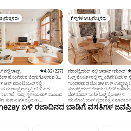
ಚ್ಚುಮೆಚ್ಚಿನದು
ಗೆಸ್ಟ್‌ಗಳ ಅಚ್ಚುಮೆಚ್ಚಿನದು
ಚ್ಚುಮೆಚ್ಚಿನದು
ಗೆಸ್ಟ್‌ಗಳ ಅಚ್ಚುಮೆಚ್ಚಿನದು
್, 146 ವಿಮರ್ಶೆಗಳು
ನಲ್ಲಿ ಲಾಫ್ಟ್
5 ರಲ್ಲಿ 4.82 ಸರಾಸರಿ ರೇಟಿಂಗ್, 227 ವಿಮರ್ಶೆಗಳು
4.82 (227)
ಮಾಂಟ್ರಿಯಲ್ ನಲ್ಲಿ ಅಪಾರ್ಟ್‌ಮಂಟ್
5
ಟೆರೇಸ್ ಹೊಂದಿರುವ ಬೆರಗುಗೊಳಿಸುವ 3BR
ಓಲ್ಡ್ ಪೋರ್ಟ್‌ನಲ್ಲಿ ಸ್ಕ್ಯಾಂಡಿನೇವಿಯನ್ ಸ
್ ಲಾಫ್ಟ್.
ಬೆಡ್‌ರೂಮ್ ಸೂಟ್
ಟ್ ಆಫ್ ಮಾಂಟ್ರಿಯಲ್‌ನಲ್ಲಿ
ಸುಂದರವಾದ ಬೋರ್ಡ್‌ವಾಕ್ ಉದ್ದಕ್ಕೂ ಓಲ
ುವ ಈ ಲಾಫ್ಟ್ ಅನ್ನು ಪ್ರೀತಿಯಿಂದ
ಮಾಂಟ್ರಿಯಲ್ ಜಿಲ್ಲೆಯಲ್ಲಿ ನೆಲೆಗೊಂಡಿರ
ಳಿಸಲಾಗಿದೆ. ನಾವು ಸ್ಥಳೀಯವಾಗಿ ಮೂಲದ
ಬೆಡ್‌ರೂಮ್ ಸೂಟ್ ಓಲ್ಡ್ ಪೋರ್ಟ್‌ನ
ತುಣುಕುಗಳನ್ನು ಮತ್ತು
ಯುರೋಪಿಯನ್ ಪ್ರಭಾವಕ್ಕೆ ಸಮಾನಾರ್ಥಕ
ezay ಬಳಿ ರಜಾದಿನದ ಬಾಡಿಗೆ ವಸತಿಗಳ ಜನಪ್ರ
ಕ ಡಿಸೈನರ್ ಲೌಂಜ್ ಕುರ್ಚಿಗಳನ್ನು
ಸ್ಕ್ಯಾಂಡಿನೇವಿಯನ್ ನಿಧಾನಗತಿಯ ಜೀ
ದ ಆಯ್ಕೆ ಮಾಡಿದ್ದೇವೆ. ಈ ಲಾಫ್ಟ್ ತನ್ನದೇ
ಪರಿಕಲ್ಪನೆಯೊಂದಿಗೆ ವಿನ್ಯಾಸಗೊಳಿಸಲಾದ
ಯಂ ಶೈಲಿಯ ಪ್ರೈವೇಟ್ ಟೆರೇಸ್ ಅನ್ನು
ಕಟ್ಟಡದ ಮೂಲ ವಾಸ್ತುಶಿಲ್ಪಕ್ಕೆ ನಿಜವಾಗಿದ್ದೆವು. ನ
ೊಂದಿದೆ, ಇದು ವಿಶ್ರಾಂತಿ ಮತ್ತು ಪ್ರಶಾಂತ
ಬೆಳಗಿನ ಬ್ರೂನಲ್ಲಿ ಸಿಪ್ಪಿಂಗ್ ಮಾಡುವಾ
 ಸೂಕ್ತವಾಗಿದೆ. ಎರಡು ವರ್ಕ್‌ಸ್ಪೇಸ್
ನೀರಿನ ವೀಕ್ಷಣೆಗಳನ್ನು ಆನಂದಿಸಿ. ಸಂಪೂ