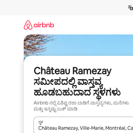
ವಿಷಯಕ್ಕೆ
ಹೋಗಿ
Château Ramezay
ಸಮೀಪದಲ್ಲಿ ವಾಸ್ತವ್ಯ
ಹೂಡಬಹುದಾದ ಸ್ಥಳಗಳು
Airbnb ನಲ್ಲಿ ವಿಶಿಷ್ಟ ರಜಾ ಬಾಡಿಗೆ ವಾಸ್ತವ್ಯಗಳು, ಮನೆಗಳು
ಮತ್ತು ಇನ್ನಷ್ಟು ಬುಕ್ ಮಾಡಿ
ಸ್ಥಳ
ಫಲಿತಾಂಶಗಳು ಲಭ್ಯವಿರುವಾಗ, ಅಪ್ ಮತ್ತು ಡೌನ್ ಬಾಣದ ಕೀಲಿಗಳೊ