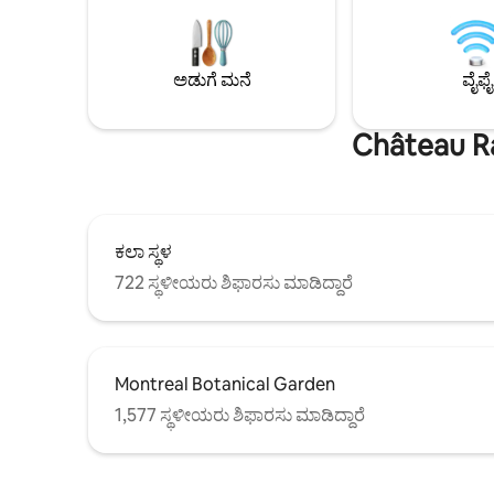
ಸಂಪೂರ್ಣವಾಗಿ ನವೀಕರಿಸಲಾಗಿದೆ, ಹೋಟೆಲ್‌ನ
ಪ್ರದೇಶಗಳ
ಗುಣಮಟ್ಟಗಳೊಂದಿಗೆ ನಿಮಗೆ ಮನೆಯ ಅನುಭವವನ್ನು
ನೆಲೆಗೊಂಡಿ
ನೀಡುವಂತೆ ಸಜ್ಜುಗೊಳಿಸಲಾಗಿದೆ. ನಾವು ಸಾಕುಪ್ರಾಣಿ
ಸೂಕ್ತವಾಗಿದೆ. ಈ ಸ್ಥಳವು 2 ಕಿಂಗ್ ಬೆಡ್‌ರೂಮ್‌ಗಳ
ಸ್ನೇಹಿಯಾಗಿದ್ದೇವೆ! ನಿಮ್ಮ ಬೂಟುಗಳನ್ನು ಒದೆಯಿರಿ
ಹೊಂದಿದೆ, 
ಅಡುಗೆ ಮನೆ
ವೈಫೈ
ಮತ್ತು ವಿಶ್ರಾಂತಿ ಪಡೆಯಿರಿ, ನೀವು ನಮ್ಮೊಂದಿಗೆ
ಲಿವಿಂಗ್ ಸ್ಪ
ಇರುವಾಗ ಮನೆಯಿಂದ ದೂರದಲ್ಲಿರುವಂತೆ
ಭಾಸವಾಗುತ್ತದೆ!
Château Ra
ಕಲಾ ಸ್ಥಳ
722 ಸ್ಥಳೀಯರು ಶಿಫಾರಸು ಮಾಡಿದ್ದಾರೆ
Montreal Botanical Garden
1,577 ಸ್ಥಳೀಯರು ಶಿಫಾರಸು ಮಾಡಿದ್ದಾರೆ