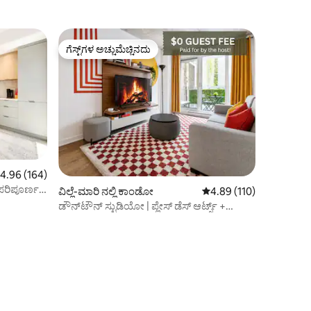
ಗೆಸ್ಟ್‌ಗಳ ಅಚ್ಚುಮೆಚ್ಚಿನದು
ಗೆಸ್ಟ್‌ಗಳ ಅಚ್ಚುಮೆಚ್ಚಿನದು
 ರಲ್ಲಿ 4.96 ಸರಾಸರಿ ರೇಟಿಂಗ್, 164 ವಿಮರ್ಶೆಗಳು
4.96 (164)
ಪರಿಪೂರ್ಣ
ವಿಲ್ಲೆ-ಮಾರಿ ನಲ್ಲಿ ಕಾಂಡೋ
5 ರಲ್ಲಿ 4.89 ಸರಾಸರಿ ರೇಟಿಂ
4.89 (110)
ಡೌನ್‌ಟೌನ್ ಸ್ಟುಡಿಯೋ | ಪ್ಲೇಸ್ ಡೆಸ್ ಆರ್ಟ್ಸ್ +
UQAM | ಬಾಲ್ಕನಿ