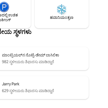
ನ್ನು
ವಿಶ್ರಾಂತಿ ಪಡೆಯಿರಿ. ನಿಮ್ಮ ಮನೆ ಬಾಗಿಲಲ್ಲಿ ಉನ್ನತ
್ಘಾವಧಿಯ
ರೆಸ್ಟೋರೆಂಟ್‌ಗಳು, ಬೊಟಿಕ್‌ಗಳು ಮತ್ತು
್ ಮತ್ತು
ರಾತ್ರಿಜೀವನದೊಂದಿಗೆ, ಆರಾಮ ಮತ್ತು ನಗರದ
ಲ್ಲಿ ಉಚಿತ
ಮ್ ಸೇರಿವೆ.
ಉತ್ಸಾಹದ ಪರಿಪೂರ್ಣ ಮಿಶ್ರಣವನ್ನು ಅನುಭವಿಸಿ!
ಹವಾನಿಯಂತ್ರಣ
ರ್ಕಿಂಗ್
ಣೀಯ ಸ್ಥಳಗಳು
ಮಾಂಟ್ರಿಯಲ್‌ನ ನೊಟ್ರೆ-ಡೇಮ್ ಬಾಸಿಲಿಕಾ
982 ಸ್ಥಳೀಯರು ಶಿಫಾರಸು ಮಾಡಿದ್ದಾರೆ
Jarry Park
629 ಸ್ಥಳೀಯರು ಶಿಫಾರಸು ಮಾಡಿದ್ದಾರೆ