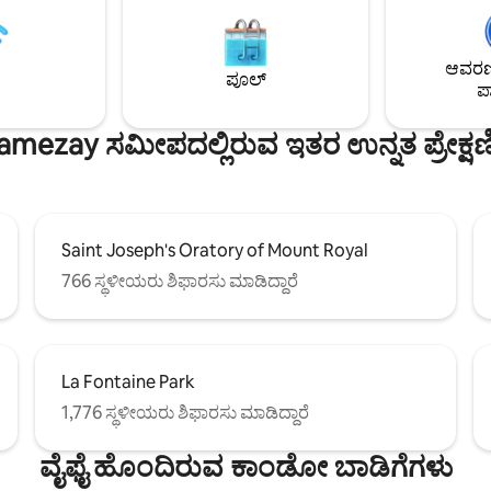
ು ಗ್ರಂಥಾಲಯದ ಗೋಡೆಯ ಮೇಲೆ
ಅಡುಗೆಮನೆ ಮತ್ತು 2 ಪೂರ್ಣ ಸ್ನಾನಗೃಹಗಳ
ವೆ, ಇದು ಮನೆಯಿಂದ ಕೆಲಸ ಮಾಡಲು
ಹೊಂದಿರುವುದು ಪರಿಪೂರ್ಣವಾದ ದೀರ
ನ್ನು
ವಾಸ್ತವ್ಯವನ್ನು ಮಾಡುತ್ತದೆ. ಲಿವಿಂಗ್ ರೂಮ
ಆವರಣದ
ಎತ್ತರದ 3 ನೇ ಬೆಡ್‌ರೂಮ್ ಸುಂದರವಾದ
ಬೆಡ್‌ರೂಮ್‌ಗಳಲ್ಲಿ ನೆಟ್‌ಫ್ಲಿಕ್ಸ್ ಮತ್ತು ಪ್ರೈ
ಪೂಲ್
ಪಾ
ೇಸ್ ಅನ್ನು ನೋಡುತ್ತದೆ.
ಹೈ-ಸ್ಪೀಡ್ ವೈಫೈ ಸೇರಿಸಿ.
mezay ಸಮೀಪದಲ್ಲಿರುವ ಇತರ ಉನ್ನತ ಪ್ರೇಕ್ಷ
Saint Joseph's Oratory of Mount Royal
766 ಸ್ಥಳೀಯರು ಶಿಫಾರಸು ಮಾಡಿದ್ದಾರೆ
La Fontaine Park
1,776 ಸ್ಥಳೀಯರು ಶಿಫಾರಸು ಮಾಡಿದ್ದಾರೆ
ವೈಫೈ ಹೊಂದಿರುವ ಕಾಂಡೋ ಬಾಡಿಗೆಗಳು