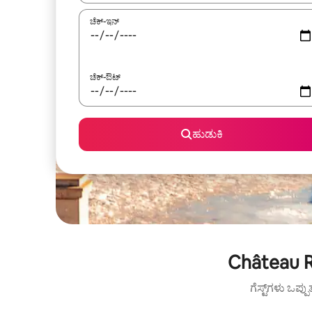
ಚೆಕ್-ಇನ್
ಚೆಕ್-ಔಟ್
ಹುಡುಕಿ
Château R
ಗೆಸ್ಟ್‌ಗಳು ಒಪ್ಪ