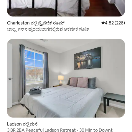
Charleston ನಲ್ಲಿ ಪ್ರೈವೇಟ್ ರೂಮ್
5 ರಲ್ಲಿ 4.82 ಸರಾ
4.82 (226)
ಚಾರ್ಲ್ಸ್ಟನ್‌ನ ಹೃದಯಭಾಗದಲ್ಲಿರುವ ಆಕರ್ಷಕ ಸೂಟ್
Ladson ನಲ್ಲಿ ಮನೆ
3 BR 2BA Peaceful Ladson Retreat - 30 Min to Downt