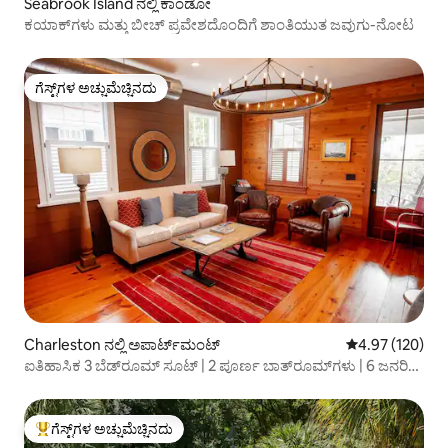
Seabrook Island ನಲ್ಲಿ ಕಾಂಡೋ
ಕಯಾಕ್‌ಗಳು ಮತ್ತು ಬೀಚ್ ಪ್ರವೇಶದೊಂದಿಗೆ ಶಾಂತಿಯುತ ಜವುಗು-ನೋಟ
ಗೆಸ್ಟ್‌ಗಳ ಅಚ್ಚುಮೆಚ್ಚಿನದು
ಗೆಸ್ಟ್‌ಗಳ ಅಚ್ಚುಮೆಚ್ಚಿನದು
Charleston ನಲ್ಲಿ ಅಪಾರ್ಟ್‌ಮಂಟ್
5 ರಲ್ಲಿ 4.97 ಸರಾ
4.97 (120)
ಐತಿಹಾಸಿಕ 3 ಬೆಡ್‌ರೂಮ್ ಸೂಟ್ | 2 ಪೂರ್ಣ ಬಾತ್‌ರೂಮ್‌ಗಳು | 6 ಜನರಿಗೆ
ಮಲಗಲು ಸ್ಥಳ
ಗೆಸ್ಟ್‌ಗಳ ಅಚ್ಚುಮೆಚ್ಚಿನದು
ಗೆಸ್ಟ್‌ಗಳಿಗೆ ಅತಿ ಹೆಚ್ಚು ಅಚ್ಚುಮೆಚ್ಚಿನದು