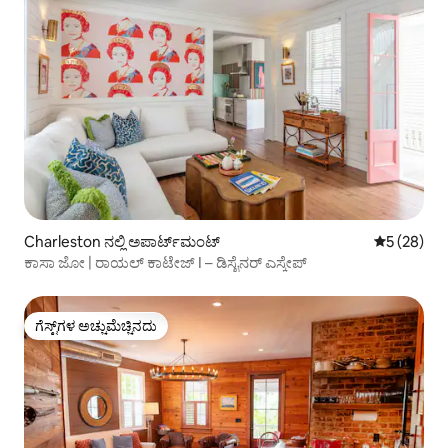
Charleston ನಲ್ಲಿ ಅಪಾರ್ಟ್‌ಮಂಟ್
5 ರಲ್ಲಿ 5 ಸರ
5 (28)
ಕಾಸಾ ಜೋ | ರಾಯಲ್ ಕಾಟೇಜ್ I – ಡಿಸೈನರ್ ಎಸ್ಕೇಪ್
ಗೆಸ್ಟ್‌ಗಳ ಅಚ್ಚುಮೆಚ್ಚಿನದು
ಗೆಸ್ಟ್‌ಗಳ ಅಚ್ಚುಮೆಚ್ಚಿನದು