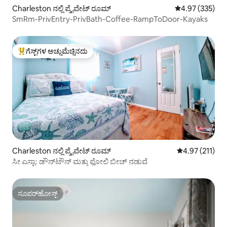
Charleston ನಲ್ಲಿ ಪ್ರೈವೇಟ್ ರೂಮ್
5 ರಲ್ಲಿ 4.97 ಸರಾ
4.97 (335)
SmRm-PrivEntry-PrivBath-Coffee-RampToDoor-Kayaks
ಗೆಸ್ಟ್‌ಗಳ ಅಚ್ಚುಮೆಚ್ಚಿನದು
ಗೆಸ್ಟ್‌ಗಳಿಗೆ ಅತಿ ಹೆಚ್ಚು ಅಚ್ಚುಮೆಚ್ಚಿನದು
Charleston ನಲ್ಲಿ ಪ್ರೈವೇಟ್ ರೂಮ್
5 ರಲ್ಲಿ 4.97 ಸರಾ
4.97 (211)
ಸೀ ಎಸ್ಟಾ: ಡೌನ್‌ಟೌನ್ ಮತ್ತು ಫೋಲಿ ಬೀಚ್ ನಡುವೆ
ಸೂಪರ್‌ಹೋಸ್ಟ್
ಸೂಪರ್‌ಹೋಸ್ಟ್