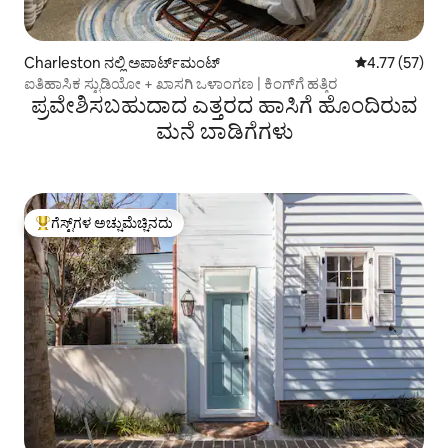
Charleston ನಲ್ಲಿ ಅಪಾರ್ಟ್‌ಮಂಟ್
5 ರಲ್ಲಿ 4.77 ಸರ
4.77 (57)
ಐತಿಹಾಸಿಕ ಸ್ಟುಡಿಯೋ + ಖಾಸಗಿ ಒಳಾಂಗಣ | ಕಿಂಗ್‌ಗೆ ಹತ್ತಿರ
ಪ್ರವೇಶಿಸಬಹುದಾದ ಎತ್ತರದ ಹಾಸಿಗೆ ಹೊಂದಿರುವ
ಮನೆ ಬಾಡಿಗೆಗಳು
ಗೆಸ್ಟ್‌ಗಳ ಅಚ್ಚುಮೆಚ್ಚಿನದು
ಗೆಸ್ಟ್‌ಗಳಿಗೆ ಅತಿ ಹೆಚ್ಚು ಅಚ್ಚುಮೆಚ್ಚಿನದು