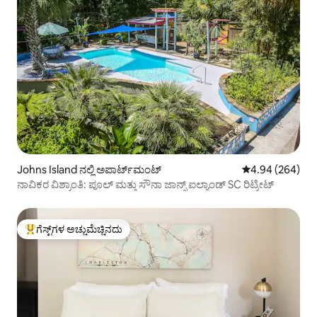
Johns Island ನಲ್ಲಿ ಅಪಾರ್ಟ್‌ಮಂಟ್
5 ರಲ್ಲಿ 4.94 ಸರಾ
4.94 (264)
ನಾವಿಕರ ವಿಶ್ರಾಂತಿ: ಪೂಲ್ ಮತ್ತು ಸೌನಾ ಜಾನ್ಸ್ ಐಲ್ಯಾಂಡ್ SC ರಿಟ್ರೀಟ್
ಗೆಸ್ಟ್‌ಗಳ ಅಚ್ಚುಮೆಚ್ಚಿನದು
ಗೆಸ್ಟ್‌ಗಳಿಗೆ ಅತಿ ಹೆಚ್ಚು ಅಚ್ಚುಮೆಚ್ಚಿನದು