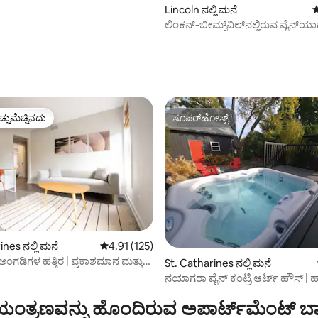
Lincoln ನಲ್ಲಿ ಮನೆ
5
ಲಿಂಕನ್-ಬೀಮ್ಸ್‌ವಿಲ್‌ನಲ್ಲಿರುವ ವೈನ್‌ಯಾರ
ಲೇಕ್‌ಹೌಸ್!
ಚ್ಚುಮೆಚ್ಚಿನದು
ಸೂಪರ್‌ಹೋಸ್ಟ್
ಚ್ಚುಮೆಚ್ಚಿನದು
ಸೂಪರ್‌ಹೋಸ್ಟ್
್, 109 ವಿಮರ್ಶೆಗಳು
ines ನಲ್ಲಿ ಮನೆ
5 ರಲ್ಲಿ 4.91 ಸರಾಸರಿ ರೇಟಿಂಗ್, 125 ವಿಮರ್ಶೆಗಳು
4.91 (125)
ಲೆ, ಅಂಗಡಿಗಳ ಹತ್ತಿರ | ಪ್ರಕಾಶಮಾನ ಮತ್ತು
St. Catharines ನಲ್ಲಿ ಮನೆ
ನಯಾಗರಾ ವೈನ್ ಕಂಟ್ರಿ ಆರ್ಟ್ ಹೌಸ್ | 
2 ppl
ಂತ್ರಣವನ್ನು ಹೊಂದಿರುವ ಅಪಾರ್ಟ್‌ಮೆಂಟ್‌ ಬಾ