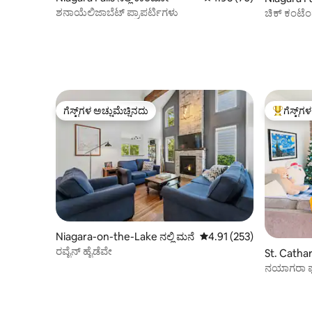
ಶನಾಯೆಲಿಜಾಬೆಟ್ ಪ್ರಾಪರ್ಟಿಗಳು
ಚಿಕ್ ಕಂಟೆಂ
ಗೆಸ್ಟ್‌ಗಳ ಅಚ್ಚುಮೆಚ್ಚಿನದು
ಗೆಸ್ಟ್‌ಗ
ಗೆಸ್ಟ್‌ಗಳ ಅಚ್ಚುಮೆಚ್ಚಿನದು
ಗೆಸ್ಟ್‌ಗಳಿಗ
Niagara-on-the-Lake ನಲ್ಲಿ ಮನೆ
5 ರಲ್ಲಿ 4.91 ಸರಾಸರಿ ರೇಟಿಂಗ
4.91 (253)
ರವೈನ್ ಹೈಡೆವೇ
St. Cathar
ನಯಾಗರಾ ಫಾ
ಪಾರ್ಕಿಂಗ್!