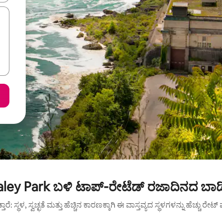
ley Park ಬಳಿ ಟಾಪ್-ರೇಟೆಡ್ ರಜಾದಿನದ ಬಾಡ
ುತ್ತಾರೆ: ಸ್ಥಳ, ಸ್ವಚ್ಛತೆ ಮತ್ತು ಹೆಚ್ಚಿನ ಕಾರಣಕ್ಕಾಗಿ ಈ ವಾಸ್ತವ್ಯದ ಸ್ಥಳಗಳನ್ನು ಹೆಚ್ಚು ರೇ