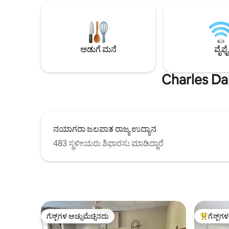
ವೀಕ್ಷಣೆಗಳನ್ನು ಆನಂದಿಸಿ ಮತ್ತು ಕಾಂಪೋಸಿಟ್ ಡೆಕ್
ಹೊಂದಿದೆ. ಫಾ
ಸುತ್ತಲೂ ಸುತ್ತಿಕೊಳ್ಳಿ. ಹೊರಾಂಗಣ ಫೈರ್ ಪಿಟ್ ಮತ್ತು
ಪುನರುಜ್ಜೀವನ
BBQ. ದ್ರಾಕ್ಷಿತೋಟಗಳು, ಪೀಚ್, ನೆಕ್ಟರಿನ್ ಮತ್ತು
ಇದ್ದೇವೆ. ಈಗಲೇ ನಿಮ್ಮ ಎಸ್ಕೇಪ್ ಅನ್ನು ಬುಕ್ ಮಾಡಿ
ಪ್ಲಮ್‌ಗಳಲ್ಲಿ ಹೊಂದಿಸಿ. ವೈನ್‌ಉತ್ಪಾದನಾ ಕೇಂದ್ರಗಳು
ಮತ್ತು ನಮ್ಮ 
ಮತ್ತು ಅಂಗಡಿಗಳಿಗೆ ಹತ್ತಿರ. ಉಚಿತ ಟೆಸ್ಲಾ ಚಾರ್ಜಿಂಗ್.
ಅಡುಗೆ ಮನೆ
ವೈಫೈ
ಕಾಟೇಜ್‌ನಿಂದ ಹಣ್ಣಿನ ತೋಟಗಳು ಮತ್ತು ಸರೋವರದ
ನೋಟಗಳು ಕಾಣಸಿಗುತ್ತವೆ.
Charles Dal
ನಯಾಗರಾ ಜಲಪಾತ ರಾಜ್ಯ ಉದ್ಯಾನ
483 ಸ್ಥಳೀಯರು ಶಿಫಾರಸು ಮಾಡಿದ್ದಾರೆ
ಗೆಸ್ಟ್‌ಗಳ ಅಚ್ಚುಮೆಚ್ಚಿನದು
ಗೆಸ್ಟ್‌ಗ
ಗೆಸ್ಟ್‌ಗಳ ಅಚ್ಚುಮೆಚ್ಚಿನದು
ಗೆಸ್ಟ್‌ಗಳಿಗ