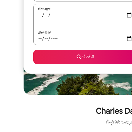
ಚೆಕ್-ಇನ್
ಚೆಕ್-ಔಟ್
ಹುಡುಕಿ
Charles Da
ಗೆಸ್ಟ್‌ಗಳು ಒಪ್ಪ