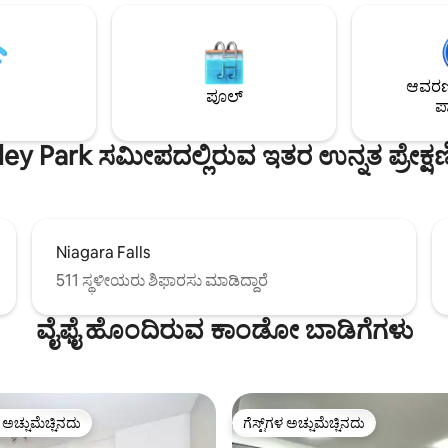
ಹೆದ್ದಾರಿಗಳಿಗೆ ತ್ವರಿತ ಪ್ರವೇಶ. ಮಧ್ಯದಲ್ಲ
ರ್ಮ್ ಮಣ್ಣು ಪ್ರಸ್ತುತ
ಆನ್-ದಿ-ಲೇಕ್‌ನ ವೈನ್ ಪ್ರದೇಶಗಳು ಮತ್ತು
ಗೊಳ್ಳುತ್ತಿದೆ ಮತ್ತು ನಾವು ಬೆಳೆಗಳ ನಡುವೆ
ನಡುವೆ ಇದೆ. ಪೂರ್ವ ಅಥವಾ ಪಶ್ಚಿಮಕ್ಕೆ 
ಹೆಚ್ಚಿನ ನಯಾಗರಾ ವೈನರಿಗಳಲ್ಲಿ ನಿಮ್ಮನ್ನು 
ಲೇಕ್‌ಫ್ರಂಟ್ ಫಾರ್ಮ್ ಅನ್ನು ಅನುಭವಿಸಿ.
ಲೈಸೆನ್ಸ್ ಸಂಖ್ಯೆ: 23112230 STR
ಆವರಣದ
ಪೂಲ್
ಪಾ
ey Park ಸಮೀಪದಲ್ಲಿರುವ ಇತರ ಉನ್ನತ ಪ್ರೇಕ್
Niagara Falls
511 ಸ್ಥಳೀಯರು ಶಿಫಾರಸು ಮಾಡಿದ್ದಾರೆ
ವೈಫೈ ಹೊಂದಿರುವ ಕಾಂಡೋ ಬಾಡಿಗೆಗಳು
ಳ ಅಚ್ಚುಮೆಚ್ಚಿನದು
ಗೆಸ್ಟ್‌ಗಳ ಅಚ್ಚುಮೆಚ್ಚಿನದು
ೆ ಅತಿ ಹೆಚ್ಚು ಅಚ್ಚುಮೆಚ್ಚಿನದು
ಗೆಸ್ಟ್‌ಗಳ ಅಚ್ಚುಮೆಚ್ಚಿನದು