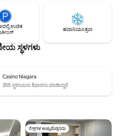
ಿ ನಯಾಗರಾ-
ಅಂಗಡಿಗಳು, ರೆಸ್ಟೋರೆಂಟ್‌ಗಳು ಮತ್ತು ಲಿಂಕನ್‌ನ
 ದಿ ಬೆಂಚ್
ಸಾಂಸ್ಕೃತಿಕ ಕೇಂದ್ರಕ್ಕೆ ನಡೆದುಕೊಂಡು ಹೋಗಿ. 20
15 ನಿಮಿಷಗಳು
ನಿಮಿಷಗಳಲ್ಲಿ ನಯಾಗರಾ ಜಲಪಾತಕ್ಕೆ ಹೋಗಬಹುದು,
ಕಾಣುತ್ತವೆ.
ಕ್ಯಾಸಿನೊ ಮತ್ತು ಮೂರು US ಗಡಿ ದಾಟುವ ಸ್ಥಳಗಳು
ಲ್ಲಿ ಉಚಿತ
ಸೇರಿದಂತೆ ಅನೇಕ ಆಕರ್ಷಣೆಗಳಿವೆ. ಸಾಕುಪ್ರಾಣಿ ಸ್ನೇಹಿ.
ಹವಾನಿಯಂತ್ರಣ
ರ್ಕಿಂಗ್
2 ಗರಿಷ್ಠ (ಹೆಚ್ಚಿನದಾಗಿದ್ದರೆ ಅನುಮೋದನೆ)
ಷಣೀಯ ಸ್ಥಳಗಳು
Casino Niagara
355 ಸ್ಥಳೀಯರು ಶಿಫಾರಸು ಮಾಡಿದ್ದಾರೆ
ಗೆಸ್ಟ್‌ಗಳ ಅಚ್ಚುಮೆಚ್ಚಿನದು
ಗೆಸ್ಟ್‌ಗಳ ಅಚ್ಚುಮೆಚ್ಚಿನದು