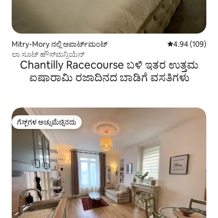
Mitry-Mory ನಲ್ಲಿ ಅಪಾರ್ಟ್‌ಮಂಟ್
5 ರಲ್ಲಿ 4.94 ಸರಾ
4.94 (109)
ಲಾ ಸೂಟ್ ಹೌಸ್‌ಮನ್ನಿಯೆನ್
Chantilly Racecourse ಬಳಿ ಇತರ ಉತ್ತಮ
ಐಷಾರಾಮಿ ರಜಾದಿನದ ಬಾಡಿಗೆ ವಸತಿಗಳು
ಗೆಸ್ಟ್‌ಗಳ ಅಚ್ಚುಮೆಚ್ಚಿನದು
ಗೆಸ್ಟ್‌ಗಳ ಅಚ್ಚುಮೆಚ್ಚಿನದು