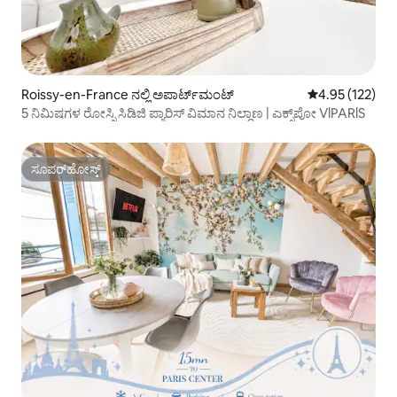
Roissy-en-France ನಲ್ಲಿ ಅಪಾರ್ಟ್‌ಮಂಟ್
5 ರಲ್ಲಿ 4.95 ಸರಾ
4.95 (122)
5 ನಿಮಿಷಗಳ ರೋಸ್ಸಿ ಸಿಡಿಜಿ ಪ್ಯಾರಿಸ್ ವಿಮಾನ ನಿಲ್ದಾಣ | ಎಕ್ಸ್‌ಪೋ VlPARlS
ಸೂಪರ್‌ಹೋಸ್ಟ್
ಸೂಪರ್‌ಹೋಸ್ಟ್