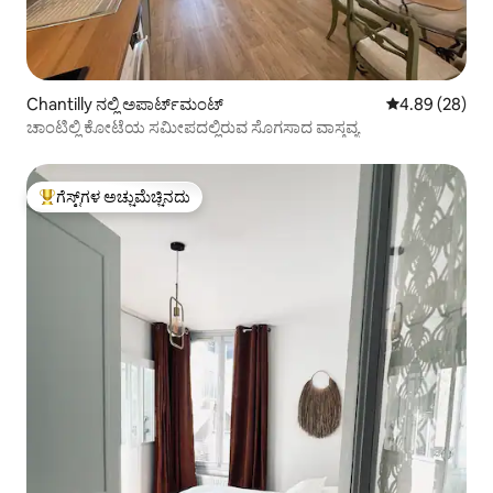
Chantilly ನಲ್ಲಿ ಅಪಾರ್ಟ್‌ಮಂಟ್
5 ರಲ್ಲಿ 4.89 ಸರ
4.89 (28)
ಚಾಂಟಿಲ್ಲಿ ಕೋಟೆಯ ಸಮೀಪದಲ್ಲಿರುವ ಸೊಗಸಾದ ವಾಸ್ತವ್ಯ
ಗೆಸ್ಟ್‌ಗಳ ಅಚ್ಚುಮೆಚ್ಚಿನದು
ಗೆಸ್ಟ್‌ಗಳಿಗೆ ಅತಿ ಹೆಚ್ಚು ಅಚ್ಚುಮೆಚ್ಚಿನದು