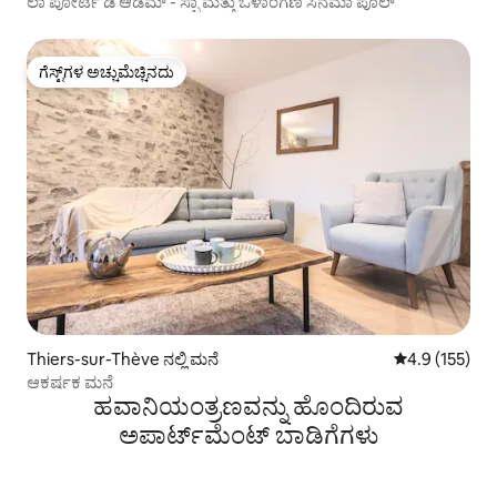
ಲಾ ಪೋರ್ಟೆ ಡಿ ಆಡಮ್ - ಸ್ಪಾ ಮತ್ತು ಒಳಾಂಗಣ ಸಿನೆಮಾ ಪೂಲ್
ಗೆಸ್ಟ್‌ಗಳ ಅಚ್ಚುಮೆಚ್ಚಿನದು
ಗೆಸ್ಟ್‌ಗಳ ಅಚ್ಚುಮೆಚ್ಚಿನದು
Thiers-sur-Thève ನಲ್ಲಿ ಮನೆ
5 ರಲ್ಲಿ 4.9 ಸರಾ
4.9 (155)
ಆಕರ್ಷಕ ಮನೆ
ಹವಾನಿಯಂತ್ರಣವನ್ನು ಹೊಂದಿರುವ
ಅಪಾರ್ಟ್‌ಮೆಂಟ್‌ ಬಾಡಿಗೆಗಳು