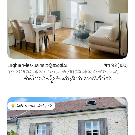
Enghien-les-Bains ನಲ್ಲಿ ಕಾಂಡೋ
5 ರಲ್ಲಿ 4.92 ಸರಾ
4.92 (100)
ರೈಲಿನಲ್ಲಿ 15 ನಿಮಿಷಗಳ ಗರೆ ಡು ನಾರ್ಡ್/10 ನಿಮಿಷಗಳ ಸ್ಟೇಡ್ ಡಿ ಫ್ರಾನ್ಸ್
ಕುಟುಂಬ-ಸ್ನೇಹಿ ಮನೆಯ ಬಾಡಿಗೆಗಳು
ಗೆಸ್ಟ್‌ಗಳ ಅಚ್ಚುಮೆಚ್ಚಿನದು
ಗೆಸ್ಟ್‌ಗಳಿಗೆ ಅತಿ ಹೆಚ್ಚು ಅಚ್ಚುಮೆಚ್ಚಿನದು