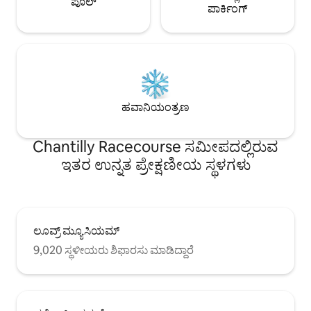
ಪೂಲ್
ಪಾರ್ಕಿಂಗ್
ಹವಾನಿಯಂತ್ರಣ
Chantilly Racecourse ಸಮೀಪದಲ್ಲಿರುವ
ಇತರ ಉನ್ನತ ಪ್ರೇಕ್ಷಣೀಯ ಸ್ಥಳಗಳು
ಲೂವ್ರ್ ಮ್ಯೂಸಿಯಮ್
9,020 ಸ್ಥಳೀಯರು ಶಿಫಾರಸು ಮಾಡಿದ್ದಾರೆ