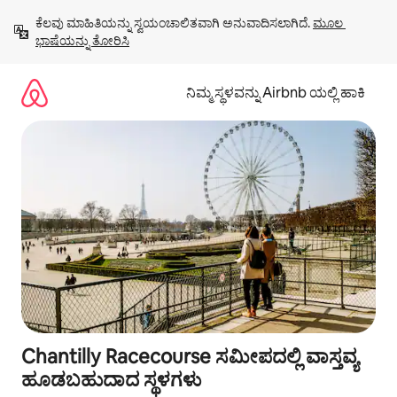
ವಿಷಯಕ್ಕೆ
ಕೆಲವು ಮಾಹಿತಿಯನ್ನು ಸ್ವಯಂಚಾಲಿತವಾಗಿ ಅನುವಾದಿಸಲಾಗಿದೆ. 
ಮೂಲ 
ಹೋಗಿ
ಭಾಷೆಯನ್ನು ತೋರಿಸಿ
ನಿಮ್ಮ ಸ್ಥಳವನ್ನು Airbnb ಯಲ್ಲಿ ಹಾಕಿ
Chantilly Racecourse ಸಮೀಪದಲ್ಲಿ ವಾಸ್ತವ್ಯ
ಹೂಡಬಹುದಾದ ಸ್ಥಳಗಳು