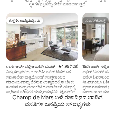
ಸ್ಥಳಗಳನ್ನು ಹೆಚ್ಚು ರೇಟ್ ಮಾಡಲಾಗುತ್ತದೆ.
ಗೆಸ್ಟ್‌ಗಳ ಅಚ್ಚುಮೆಚ್ಚಿನದು
ಸೂಪರ್‌ಹೋಸ್ಟ್
ಗೆಸ್ಟ್‌ಗಳ ಅಚ್ಚುಮೆಚ್ಚಿನದು
ಸೂಪರ್‌ಹೋಸ್ಟ್
೧೬ನೇ ಅರ್ಥ್ ನಲ್ಲಿ ಅಪಾರ್ಟ್‌ಮಂಟ್
5 ರಲ್ಲಿ 4.95 ಸರಾಸರಿ ರೇಟಿಂಗ್, 128 ವಿ
4.95 (128)
15ನೇ ಅರ್ಡ್ ನಲ್ಲಿ ಅಪ
ನಿಮ್ಮ ಕಣ್ಣುಗಳನ್ನು ಆನಂದಿಸಿ: ಐಫೆಲ್ ಟವರ್ ಬಳಿ
ಐಫೆಲ್ ಟವರ್‌ಗೆ ಹತ್ತಿ
ಉದ್ಯಾನ
ಸಮಕಾಲೀನ ಪಾತ್ರದೊಂದಿಗೆ ಸಂಪ್ರದಾಯದ
ಐಫೆಲ್ ಟವರ್‌ನಿಂದ 2 ನ
ಮಾಧುರ್ಯವನ್ನು ಬೆರೆಸುವ ಉತ್ಸಾಹದಲ್ಲಿ ಈ ಬೆಳಕು
ನಿಜವಾಗಿಯೂ ವಿಶಿಷ್ಟ ಸ್ಥಳದಲ್ಲಿ. 
ತುಂಬಿದ ಮತ್ತು ಅಲಂಕರಿಸಿದ ಅಪಾರ್ಟ್‌ಮೆಂಟ್‌ನಲ್ಲಿ
ಪ್ರಕಾಶಮಾನವಾದ ನೆಲ
ಪ್ಯಾರಿಸ್‌ನ ಪರಿಷ್ಕರಣೆಯನ್ನು ಅನುಭವಿಸಿ. ಟೈಮ್‌ಲೆಸ್
ತುಂಬಾ ಶಾಂತ ಮತ್ತು ಉ
Champ de Mars ಬಳಿ ರಜಾದಿನದ ಬಾಡಿಗೆ
ಮತ್ತು ಕ್ರಿಯಾತ್ಮಕ, ಅದರ ಎಲ್ಲಾ ರೂಮ್‌ಗಳು ಆರಾಧ್ಯ
ಸುಂದರವಾಗಿ ಅಲಂಕರಿಸಲ
ಉದ್ಯಾನವನ್ನು ಕಡೆಗಣಿಸುತ್ತವೆ. ಆದರ್ಶ ಸೆಟ್ಟಿಂಗ್,
ಸಂಪೂರ್ಣವಾಗಿ ಸಜ್ಜುಗೊಳಿಸಲಾ
ವಸತಿಗಳ ಜನಪ್ರಿಯ ಸೌಲಭ್ಯಗಳು
ಸೀನ್ ಮತ್ತು ಬಿರ್-ಹಕೀಮ್ ಸೇತುವೆಯ ದಡದಿಂದ 3
ಪೋಷಕರು, 2 ಮಕ್ಕಳು) 
ಮೆಟ್ಟಿಲುಗಳ ಉದ್ಯಾನದಿಂದ ರಕ್ಷಿಸಲಾಗಿದೆ!
ಪ್ಯಾರಿಸ್‌ನಲ್ಲಿ ಅದ್ಭುತ ವಾಸ್