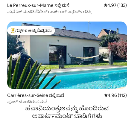
Le Perreux-sur-Marne ನಲ್ಲಿ ಮನೆ
5 ರಲ್ಲಿ 4.97 ಸರಾ
4.97 (133)
ಮನೆ ಏಕ ಮಹಡಿ ಟೆರೇಸ್+ಪಾರ್ಕಿಂಗ್ ಪ್ಯಾರಿಸ್<>ಡಿಸ್ನಿ
ಗೆಸ್ಟ್‌ಗಳ ಅಚ್ಚುಮೆಚ್ಚಿನದು
ಗೆಸ್ಟ್‌ಗಳಿಗೆ ಅತಿ ಹೆಚ್ಚು ಅಚ್ಚುಮೆಚ್ಚಿನದು
Carrières-sur-Seine ನಲ್ಲಿ ಮನೆ
5 ರಲ್ಲಿ 4.96 ಸರಾ
4.96 (112)
ಪೂಲ್ ಹೊಂದಿರುವ ಮನೆ
ಹವಾನಿಯಂತ್ರಣವನ್ನು ಹೊಂದಿರುವ
ಅಪಾರ್ಟ್‌ಮೆಂಟ್‌ ಬಾಡಿಗೆಗಳು