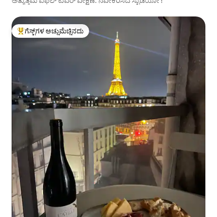
ಅತ್ಯುತ್ತಮ ಐಫೆಲ್ ಟವರ್ ವೀಕ್ಷಣೆ: ನವೀಕರಿಸಿದ ಸ್ಟುಡಿಯೋ !
ಗೆಸ್ಟ್‌ಗಳ ಅಚ್ಚುಮೆಚ್ಚಿನದು
ಗೆಸ್ಟ್‌ಗಳಿಗೆ ಅತಿ ಹೆಚ್ಚು ಅಚ್ಚುಮೆಚ್ಚಿನದು