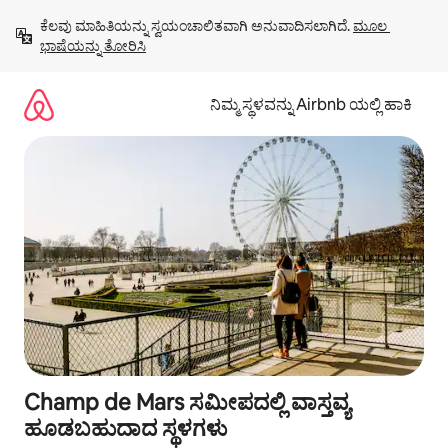
ವಿಷಯಕ್ಕೆ
ಕೆಲವು ಮಾಹಿತಿಯನ್ನು ಸ್ವಯಂಚಾಲಿತವಾಗಿ ಅನುವಾದಿಸಲಾಗಿದೆ. 
ಮೂಲ 
ಹೋಗಿ
ಭಾಷೆಯನ್ನು ತೋರಿಸಿ
ನಿಮ್ಮ ಸ್ಥಳವನ್ನು Airbnb ಯಲ್ಲಿ ಹಾಕಿ
Champ de Mars ಸಮೀಪದಲ್ಲಿ ವಾಸ್ತವ್ಯ
ಹೂಡಬಹುದಾದ ಸ್ಥಳಗಳು