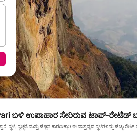
ari ಬಳಿ ಉಪಾಹಾರ ಸೇರಿರುವ ಟಾಪ್-ರೇಟೆಡ್ ಬ
ುತ್ತಾರೆ: ಸ್ಥಳ, ಸ್ವಚ್ಛತೆ ಮತ್ತು ಹೆಚ್ಚಿನ ಕಾರಣಕ್ಕಾಗಿ ಈ ವಾಸ್ತವ್ಯದ ಸ್ಥಳಗಳನ್ನು ಹೆಚ್ಚು ರೇ