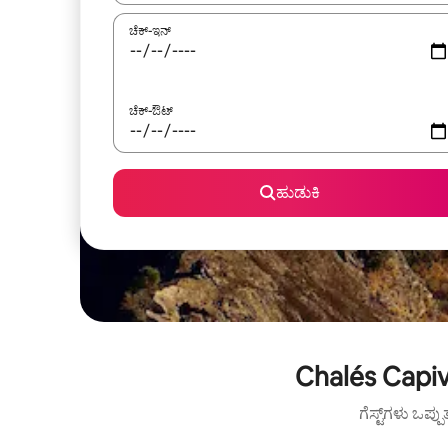
ಚೆಕ್-ಇನ್
ಚೆಕ್-ಔಟ್
ಹುಡುಕಿ
Chalés Capiv
ಗೆಸ್ಟ್‌ಗಳು ಒಪ್ಪ