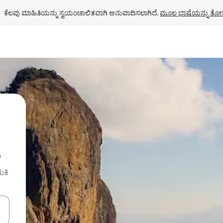
ಕೆಲವು ಮಾಹಿತಿಯನ್ನು ಸ್ವಯಂಚಾಲಿತವಾಗಿ ಅನುವಾದಿಸಲಾಗಿದೆ. 
ಮೂಲ ಭಾಷೆಯನ್ನು ತೋರ
ು
ುಕಿ
ಂದಿಗೆ ನ್ಯಾವಿಗೇಟ್ ಮಾಡಿ ಅಥವಾ ಸ್ಪರ್ಶ ಅಥವಾ ಸ್ವೈಪ್ ಗೆಸ್ಚರ್‌ಗಳ ಮೂಲಕ ಅನ್ವೇಷಿಸಿ.