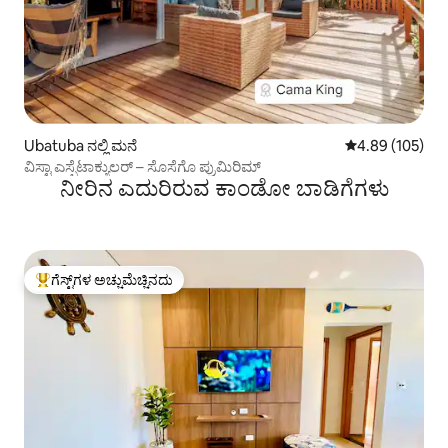
Ubatuba ನಲ್ಲಿ ಮನೆ
5 ರಲ್ಲಿ 4.89 ಸರಾ
4.89 (105)
ವಿಸ್ಟಾ ಎಸ್ಪೆಟಾಕ್ಯುಲರ್ – ಸೊಸೆಗೊ ಪ್ರುಮಿರಿಮ್
ನೀರಿನ ಎದುರಿರುವ ಕಾಂಡೋ ಬಾಡಿಗೆಗಳು
ಗೆಸ್ಟ್‌ಗಳ ಅಚ್ಚುಮೆಚ್ಚಿನದು
ಗೆಸ್ಟ್‌ಗಳಿಗೆ ಅತಿ ಹೆಚ್ಚು ಅಚ್ಚುಮೆಚ್ಚಿನದು