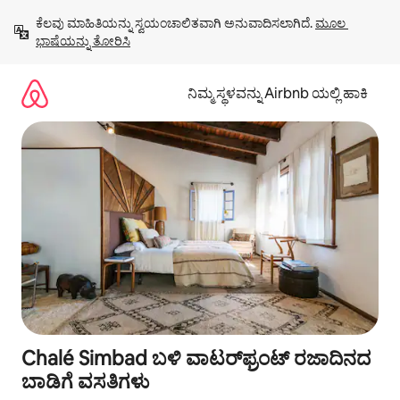
ವಿಷಯಕ್ಕೆ
ಕೆಲವು ಮಾಹಿತಿಯನ್ನು ಸ್ವಯಂಚಾಲಿತವಾಗಿ ಅನುವಾದಿಸಲಾಗಿದೆ. 
ಮೂಲ 
ಹೋಗಿ
ಭಾಷೆಯನ್ನು ತೋರಿಸಿ
ನಿಮ್ಮ ಸ್ಥಳವನ್ನು Airbnb ಯಲ್ಲಿ ಹಾಕಿ
Chalé Simbad ಬಳಿ ವಾಟರ್‌ಫ್ರಂಟ್ ರಜಾದಿನದ
ಬಾಡಿಗೆ ವಸತಿಗಳು