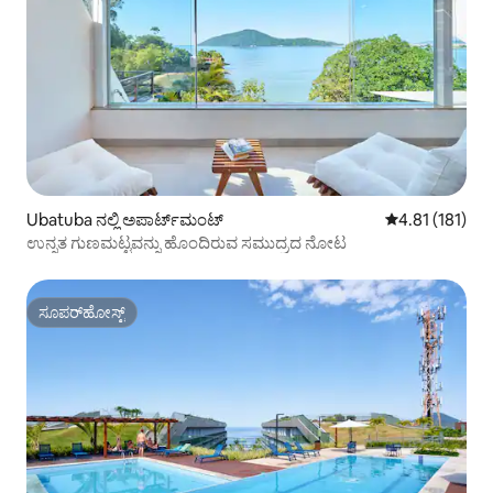
Ubatuba ನಲ್ಲಿ ಅಪಾರ್ಟ್‌ಮಂಟ್
5 ರಲ್ಲಿ 4.81 ಸರಾ
4.81 (181)
ಉನ್ನತ ಗುಣಮಟ್ಟವನ್ನು ಹೊಂದಿರುವ ಸಮುದ್ರದ ನೋಟ
ಸೂಪರ್‌ಹೋಸ್ಟ್
ಸೂಪರ್‌ಹೋಸ್ಟ್