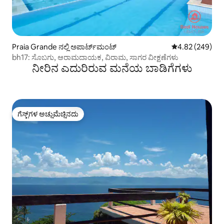
Praia Grande ನಲ್ಲಿ ಅಪಾರ್ಟ್‌ಮಂಟ್
5 ರಲ್ಲಿ 4.82 ಸರಾ
4.82 (249)
bh17: ಸೊಬಗು, ಆರಾಮದಾಯಕ, ವಿರಾಮ, ಸಾಗರ ವೀಕ್ಷಣೆಗಳು
ನೀರಿನ ಎದುರಿರುವ ಮನೆಯ ಬಾಡಿಗೆಗಳು
ಗೆಸ್ಟ್‌ಗಳ ಅಚ್ಚುಮೆಚ್ಚಿನದು
ಗೆಸ್ಟ್‌ಗಳ ಅಚ್ಚುಮೆಚ್ಚಿನದು