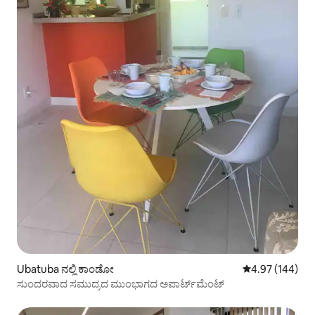
Ubatuba ನಲ್ಲಿ ಕಾಂಡೋ
5 ರಲ್ಲಿ 4.97 ಸರಾ
4.97 (144)
ಸುಂದರವಾದ ಸಮುದ್ರದ ಮುಂಭಾಗದ ಅಪಾರ್ಟ್‌ಮೆಂಟ್