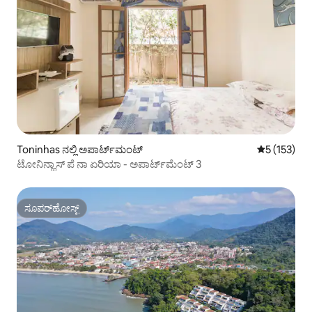
Toninhas ನಲ್ಲಿ ಅಪಾರ್ಟ್‌ಮಂಟ್
5 ರಲ್ಲಿ 5 ಸರಾ
5 (153)
ಟೋನಿನ್ಹಾಸ್ ಪೆ ನಾ ಏರಿಯಾ - ಅಪಾರ್ಟ್‌ಮೆಂಟ್ 3
ಸೂಪರ್‌ಹೋಸ್ಟ್
ಸೂಪರ್‌ಹೋಸ್ಟ್