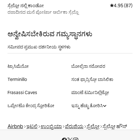
ಸ್ಪೆಲ್ಲೋ ನಲ್ಲಿ ಕಾಂಡೋ
5 ರಲ್ಲಿ 4.95 ಸರ
4.95 (87)
ರಜಾದಿನದ ಮನೆ ಪೋರ್ಟಾ ಅರ್ಬಿಕಾ ಸ್ಪೆಲ್ಲೊ
ಅನ್ವೇಷಿಸಬೇಕಿರುವ ಗಮ್ಯಸ್ಥಾನಗಳು
ಸಮೀಪದ ಪ್ರಮುಖ ದರ್ಶನೀಯ ಸ್ಥಳಗಳು
ಟ್ರಾಸಿಮೆನೋ
ಬೋಲ್ಸೆನಾ ಸರೋವರ
Terminillo
ಸಂತ ಫ್ರಾನ್ಸಿಸ್ಕೋ ಬಾಸಿಲಿಕಾ
Frasassi Caves
ಮಾಂಟೆ ಟರ್ಮಿನಿಲ್ಲೆಟ್ಟೋ
ಒರ್ವ್ಯೇಟೊ ಕೇಂದ್ರ ಸ್ಟೋರಿಕೋ
ಇನ್ನು ಹೆಚ್ಚು ತೋರಿಸಿ
Airbnb
ಇಟಲಿ
ಉಂಬ್ರಿಯಾ
ಪೆರುಜಿಯ
ಸ್ಪೆಲ್ಲೋ
ಸ್ಪೆಲ್ಲೋ ಹೌಸ್