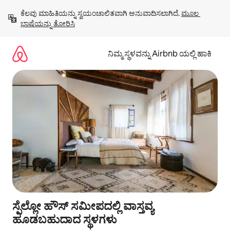
ವಿಷಯಕ್ಕೆ
ಕೆಲವು ಮಾಹಿತಿಯನ್ನು ಸ್ವಯಂಚಾಲಿತವಾಗಿ ಅನುವಾದಿಸಲಾಗಿದೆ. 
ಮೂಲ 
ಹೋಗಿ
ಭಾಷೆಯನ್ನು ತೋರಿಸಿ
ನಿಮ್ಮ ಸ್ಥಳವನ್ನು Airbnb ಯಲ್ಲಿ ಹಾಕಿ
ಸ್ಪೆಲ್ಲೋ ಹೌಸ್ ಸಮೀಪದಲ್ಲಿ ವಾಸ್ತವ್ಯ
ಹೂಡಬಹುದಾದ ಸ್ಥಳಗಳು