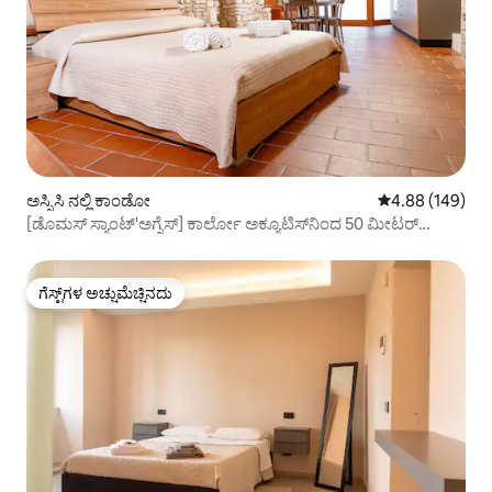
ಅಸ್ಸಿಸಿ ನಲ್ಲಿ ಕಾಂಡೋ
5 ರಲ್ಲಿ 4.88 ಸರಾ
4.88 (149)
[ಡೊಮಸ್ ಸ್ಯಾಂಟ್'ಅಗ್ನೆಸ್] ಕಾರ್ಲೋ ಅಕ್ಯೂಟಿಸ್‌ನಿಂದ 50 ಮೀಟರ್
ದೂರದಲ್ಲಿ
ಗೆಸ್ಟ್‌ಗಳ ಅಚ್ಚುಮೆಚ್ಚಿನದು
ಗೆಸ್ಟ್‌ಗಳ ಅಚ್ಚುಮೆಚ್ಚಿನದು