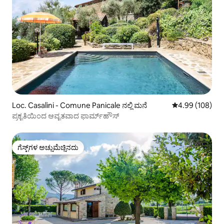
Loc. Casalini - Comune Panicale ನಲ್ಲಿ ಮನೆ
5 ರಲ್ಲಿ 4.99 ಸರಾ
4.99 (108)
ಪ್ರಕೃತಿಯಿಂದ ಆವೃತವಾದ ಫಾರ್ಮ್‌ಹೌಸ್
ಗೆಸ್ಟ್‌ಗಳ ಅಚ್ಚುಮೆಚ್ಚಿನದು
ಗೆಸ್ಟ್‌ಗಳ ಅಚ್ಚುಮೆಚ್ಚಿನದು