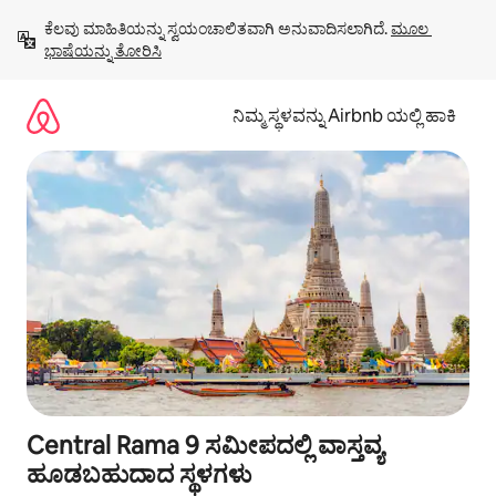
ವಿಷಯಕ್ಕೆ
ಕೆಲವು ಮಾಹಿತಿಯನ್ನು ಸ್ವಯಂಚಾಲಿತವಾಗಿ ಅನುವಾದಿಸಲಾಗಿದೆ. 
ಮೂಲ 
ಹೋಗಿ
ಭಾಷೆಯನ್ನು ತೋರಿಸಿ
ನಿಮ್ಮ ಸ್ಥಳವನ್ನು Airbnb ಯಲ್ಲಿ ಹಾಕಿ
Central Rama 9 ಸಮೀಪದಲ್ಲಿ ವಾಸ್ತವ್ಯ
ಹೂಡಬಹುದಾದ ಸ್ಥಳಗಳು