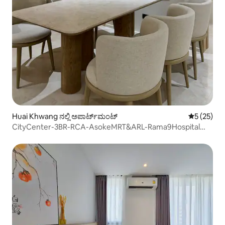
Huai Khwang ನಲ್ಲಿ ಅಪಾರ್ಟ್‌ಮಂಟ್
5 ರಲ್ಲಿ 5 ಸರ
5 (25)
CityCenter-3BR-RCA-AsokeMRT&ARL-Rama9Hospital
RB4