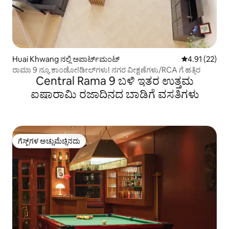
Huai Khwang ನಲ್ಲಿ ಅಪಾರ್ಟ್‌ಮಂಟ್
5 ರಲ್ಲಿ 4.91 ಸರ
4.91 (22)
ರಾಮಾ 9 ನ್ಯೂ ಕಾಂಡೋ!ಡೀಲ್‌ಗಳು! ನಗರ ವೀಕ್ಷಣೆಗಳು/RCA ಗೆ ಹತ್ತಿರ
Central Rama 9 ಬಳಿ ಇತರ ಉತ್ತಮ
ಐಷಾರಾಮಿ ರಜಾದಿನದ ಬಾಡಿಗೆ ವಸತಿಗಳು
ಗೆಸ್ಟ್‌ಗಳ ಅಚ್ಚುಮೆಚ್ಚಿನದು
ಗೆಸ್ಟ್‌ಗಳ ಅಚ್ಚುಮೆಚ್ಚಿನದು