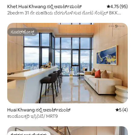
Khet Huai Khwang ನಲ್ಲಿ ಅಪಾರ್ಟ್‌ಮಂಟ್
5 ರಲ್ಲಿ 4.75 ಸರ
4.75 (95)
2bedrm 31 ನೇ ಮಹಡಿಯ ಬೆರಗುಗೊಳಿಸುವ ನೋಟ ಸೆಂಟ್ರಲ್ BKK
ರಾಮಾ 9
ಸೂಪರ್‌ಹೋಸ್ಟ್
ಸೂಪರ್‌ಹೋಸ್ಟ್
Huai Khwang ನಲ್ಲಿ ಅಪಾರ್ಟ್‌ಮಂಟ್
5 ರಲ್ಲಿ 5 
5 (4)
ಕಾಂಡೊಲಕ್ಸರಿ ಇನ್ಫಿನಿಟಿ/ MRT9