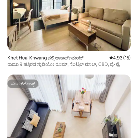
Khet Huai Khwang ನಲ್ಲಿ ಅಪಾರ್ಟ್‌ಮಂಟ್
5 ರಲ್ಲಿ 4.93 ಸರ
4.93 (15)
ರಾಮಾ 9 ಹತ್ತಿರದ ಸ್ಟುಡಿಯೋ ರೂಮ್, ಸೆಂಟ್ರಲ್ ಮಾಲ್, CBD, ವೈ-ಫೈ
ಸೂಪರ್‌ಹೋಸ್ಟ್
ಸೂಪರ್‌ಹೋಸ್ಟ್