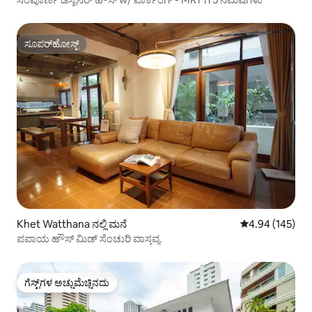
ಸೂಪರ್‌ಹೋಸ್ಟ್
ಸೂಪರ್‌ಹೋಸ್ಟ್
Khet Watthana ನಲ್ಲಿ ಮನೆ
5 ರಲ್ಲಿ 4.94 ಸರಾ
4.94 (145)
ಪಪಾಯ ಹೌಸ್ ಮಿಡ್ ಸೆಂಚುರಿ ವಾಸ್ತವ್ಯ
ಗೆಸ್ಟ್‌ಗಳ ಅಚ್ಚುಮೆಚ್ಚಿನದು
ಗೆಸ್ಟ್‌ಗಳ ಅಚ್ಚುಮೆಚ್ಚಿನದು