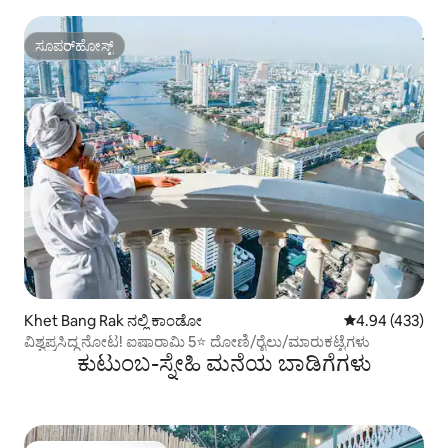
ಸೂಪರ್‌ಹೋಸ್ಟ್
ಸೂಪರ್‌ಹೋಸ್ಟ್
Khet Bang Rak ನಲ್ಲಿ ಕಾಂಡೋ
5 ರಲ್ಲಿ 4.94 ಸರಾ
4.94 (433)
ವಿಶ್ವಪ್ರಸಿದ್ಧ ನೋಟ! ಐಷಾರಾಮಿ 5⭐ ದೋಣಿ/ರೈಲು/ಮಾರುಕಟ್ಟೆಗಳು
ಕುಟುಂಬ-ಸ್ನೇಹಿ ಮನೆಯ ಬಾಡಿಗೆಗಳು