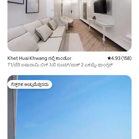
Khet Huai Khwang ನಲ್ಲಿ ಕಾಂಡೋ
5 ರಲ್ಲಿ 4.93 ಸರಾ
4.93 (158)
T1/ವೆರಿ ಐಷಾರಾಮಿ ಬಿಗ್ ಸಿಟಿ ರೂಮ್/ವಾಕ್ 2 ಎಕಮೈ-ಥಾಂಗ್ಲರ್
ಗೆಸ್ಟ್‌ಗಳ ಅಚ್ಚುಮೆಚ್ಚಿನದು
ಗೆಸ್ಟ್‌ಗಳ ಅಚ್ಚುಮೆಚ್ಚಿನದು