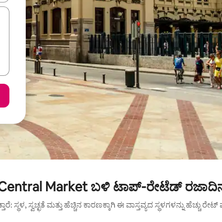
Central Market ಬಳಿ ಟಾಪ್-ರೇಟೆಡ್ ರಜಾದಿ
ುತ್ತಾರೆ: ಸ್ಥಳ, ಸ್ವಚ್ಛತೆ ಮತ್ತು ಹೆಚ್ಚಿನ ಕಾರಣಕ್ಕಾಗಿ ಈ ವಾಸ್ತವ್ಯದ ಸ್ಥಳಗಳನ್ನು ಹೆಚ್ಚು ರೇ