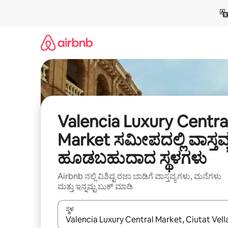
ವಿಷಯಕ್ಕೆ
ಹೋಗಿ
Valencia Luxury Centra
Market ಸಮೀಪದಲ್ಲಿ ವಾಸ್ತವ್
ಹೂಡಬಹುದಾದ ಸ್ಥಳಗಳು
Airbnb ನಲ್ಲಿ ವಿಶಿಷ್ಟ ರಜಾ ಬಾಡಿಗೆ ವಾಸ್ತವ್ಯಗಳು, ಮನೆಗಳು
ಮತ್ತು ಇನ್ನಷ್ಟು ಬುಕ್ ಮಾಡಿ
ಸ್ಥಳ
ಫಲಿತಾಂಶಗಳು ಲಭ್ಯವಿರುವಾಗ, ಅಪ್ ಮತ್ತು ಡೌನ್ ಬಾಣದ ಕೀಲಿಗಳೊ