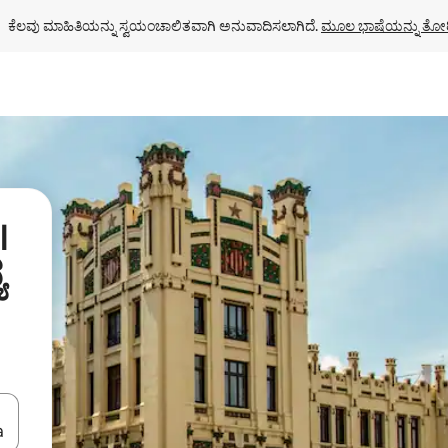
ಕೆಲವು ಮಾಹಿತಿಯನ್ನು ಸ್ವಯಂಚಾಲಿತವಾಗಿ ಅನುವಾದಿಸಲಾಗಿದೆ. 
ಮೂಲ ಭಾಷೆಯನ್ನು ತೋರ
l
ಯ
ಂದಿಗೆ ನ್ಯಾವಿಗೇಟ್ ಮಾಡಿ ಅಥವಾ ಸ್ಪರ್ಶ ಅಥವಾ ಸ್ವೈಪ್ ಗೆಸ್ಚರ್‌ಗಳ ಮೂಲಕ ಅನ್ವೇಷಿಸಿ.