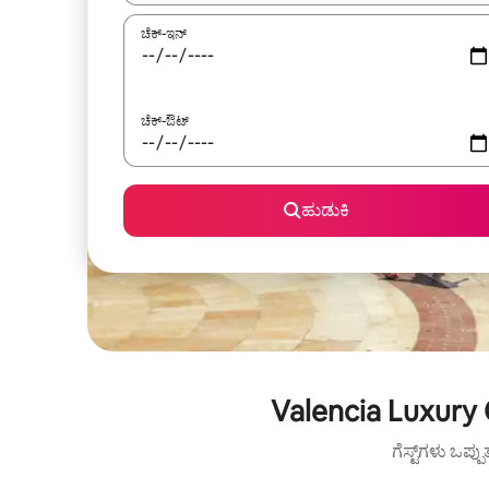
ಚೆಕ್-ಇನ್
ಚೆಕ್-ಔಟ್
ಹುಡುಕಿ
Valencia Luxury 
ಗೆಸ್ಟ್‌ಗಳು ಒಪ್ಪ