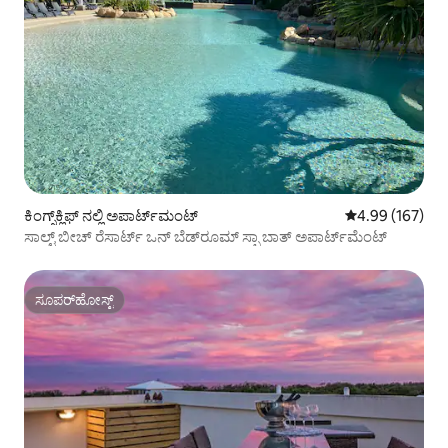
ಕಿಂಗ್ಸ್‌ಕ್ಲಿಫ್ ನಲ್ಲಿ ಅಪಾರ್ಟ್‌ಮಂಟ್
5 ರಲ್ಲಿ 4.99 ಸರಾ
4.99 (167)
ಸಾಲ್ಟ್ ಬೀಚ್ ರೆಸಾರ್ಟ್ ಒನ್ ಬೆಡ್‌ರೂಮ್ ಸ್ಪಾ ಬಾತ್ ಅಪಾರ್ಟ್‌ಮೆಂಟ್
ಸೂಪರ್‌ಹೋಸ್ಟ್
ಸೂಪರ್‌ಹೋಸ್ಟ್