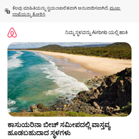
ವಿಷಯಕ್ಕೆ
ಕೆಲವು ಮಾಹಿತಿಯನ್ನು ಸ್ವಯಂಚಾಲಿತವಾಗಿ ಅನುವಾದಿಸಲಾಗಿದೆ. 
ಮೂಲ 
ಹೋಗಿ
ಭಾಷೆಯನ್ನು ತೋರಿಸಿ
ನಿಮ್ಮ ಸ್ಥಳವನ್ನು Airbnb ಯಲ್ಲಿ ಹಾಕಿ
ಕಾಸುಯರಿನಾ ಬೀಚ್ ಸಮೀಪದಲ್ಲಿ ವಾಸ್ತವ್ಯ
ಹೂಡಬಹುದಾದ ಸ್ಥಳಗಳು