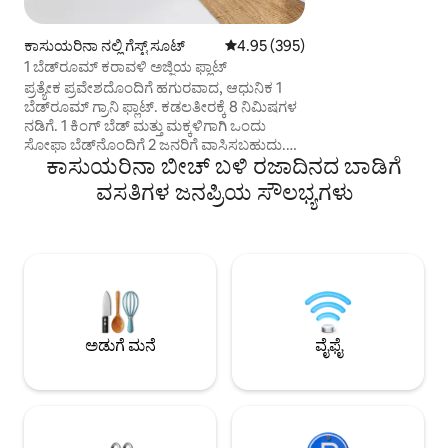
ಇದು 5 ಆಸನಗಳ ಲೌಂಜ
ಟೇಬಲ್ ಮತ್ತು 4 ಆಸನಗಳ 
ಕಾಸುಯರಿನಾ ನಲ್ಲಿ ಗೆಸ್ಟ್ ಸೂಟ್
5 ರಲ್ಲಿ 4.95 ಸರಾಸರಿ ರೇಟಿಂಗ್, 395 ವಿ
4.95 (395)
ಬಾರ್‌ನೊಂದಿಗೆ ತೆರೆದ 
1 ಬೆಡ್‌ರೂಮ್ ಕರಾವಳಿ ಅಜ್ಜಿಯ ಫ್ಲಾಟ್
ಹೊಂದಿದೆ. ಸಣ್ಣ, ದೊಡ
ವಿಹಾರಗಳಿಗೆ ಸೂಕ್ತವಾ
ಪ್ರತ್ಯೇಕ ಪ್ರವೇಶದೊಂದಿಗೆ ಹಗುರವಾದ, ಆಧುನಿಕ 1
ದೂರದಲ್ಲಿರುವ ನಿಮ್ಮ ಮನೆ
ಬೆಡ್‌ರೂಮ್ ಗ್ರಾನಿ ಫ್ಲಾಟ್. ಕಡಲತೀರಕ್ಕೆ 8 ನಿಮಿಷಗಳ
ಸ್ವಾಗತಿಸುತ್ತೇವೆ. ಅನು
ನಡಿಗೆ. 1 ಕಿಂಗ್ ಬೆಡ್ ಮತ್ತು ಮಕ್ಕಳಿಗಾಗಿ ಒಂದು
ಸಾಕುಪ್ರಾಣಿಗಳನ್ನು ಅನ
ಸೋಫಾ ಬೆಡ್‌ನೊಂದಿಗೆ 2 ಜನರಿಗೆ ವಾಸಿಸಬಹುದು.
ಕಾಸುಯರಿನಾ ಬೀಚ್ ಬಳಿ ರಜಾದಿನದ ಬಾಡಿಗೆ
ಸಂಪೂರ್ಣವಾಗಿ ಸುಸಜ್ಜಿತ ಅಡುಗೆಮನೆ, ದೊಡ್ಡ ಶವರ್
ಹೊಂದಿರುವ ಡಬಲ್ ವ್ಯಾನಿಟಿ ಬಾತ್‌ರೂಮ್,
ವಸತಿಗಳ ಜನಪ್ರಿಯ ಸೌಲಭ್ಯಗಳು
ನಿಲುವಂಗಿಯಲ್ಲಿ ನಡೆಯಿರಿ, ನೆಟ್‌ಫ್ಲಿಕ್ಸ್ ಮತ್ತು ವೈಫೈ.
ವಿಶ್ರಾಂತಿ ಪಡೆಯಲು ಅಥವಾ ಹೊರಾಂಗಣದಲ್ಲಿ
ಊಟವನ್ನು ಆನಂದಿಸಲು ಸುಂದರವಾದ ಡೆಕ್.
ಅಂಗಡಿಗಳು, ಕೆಫೆಗಳು, ಉದ್ಯಾನವನಗಳು ಮತ್ತು
ಕಡಲತೀರಗಳಿಗೆ ನಡೆಯುವ ಅಂತರದೊಳಗೆ.
ವಾರಾಂತ್ಯದ ದೂರ ಅಥವಾ ದೀರ್ಘಾವಧಿಯ
ವಾಸ್ತವ್ಯಗಳಿಗೆ ಸೂಕ್ತವಾಗಿದೆ. ನಾವು 8 ಕೆಜಿ ವರೆಗಿನ
ಸಣ್ಣ, ರೋಮ ಬೀಳದ ನಾಯಿಗಳನ್ನು ಮಾತ್ರ
ಅಡುಗೆ ಮನೆ
ವೈಫೈ
ಸ್ವಾಗತಿಸುತ್ತೇವೆ. ಈ ಪ್ರಾಪರ್ಟಿ ದೊಡ್ಡ ನಾಯಿಗಳಿಗೆ
ಸೂಕ್ತವಲ್ಲ.