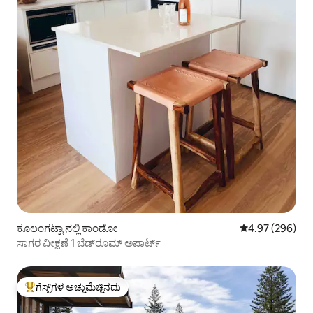
ಕೂಲಂಗಟ್ಟಾ ನಲ್ಲಿ ಕಾಂಡೋ
5 ರಲ್ಲಿ 4.97 ಸರಾ
4.97 (296)
ಸಾಗರ ವೀಕ್ಷಣೆ 1 ಬೆಡ್‌ರೂಮ್ ಅಪಾರ್ಟ್
ಗೆಸ್ಟ್‌ಗಳ ಅಚ್ಚುಮೆಚ್ಚಿನದು
ಗೆಸ್ಟ್‌ಗಳಿಗೆ ಅತಿ ಹೆಚ್ಚು ಅಚ್ಚುಮೆಚ್ಚಿನದು