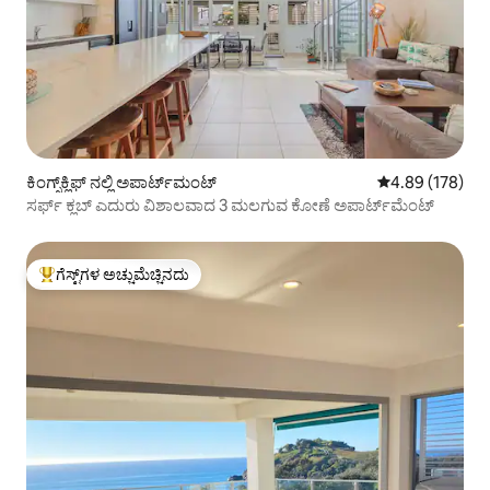
ಕಿಂಗ್ಸ್‌ಕ್ಲಿಫ್ ನಲ್ಲಿ ಅಪಾರ್ಟ್‌ಮಂಟ್
5 ರಲ್ಲಿ 4.89 ಸರಾ
4.89 (178)
ಸರ್ಫ್ ಕ್ಲಬ್ ಎದುರು ವಿಶಾಲವಾದ 3 ಮಲಗುವ ಕೋಣೆ ಅಪಾರ್ಟ್‌ಮೆಂಟ್
ಗೆಸ್ಟ್‌ಗಳ ಅಚ್ಚುಮೆಚ್ಚಿನದು
ಗೆಸ್ಟ್‌ಗಳಿಗೆ ಅತಿ ಹೆಚ್ಚು ಅಚ್ಚುಮೆಚ್ಚಿನದು