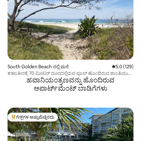
South Golden Beach ನಲ್ಲಿ ಮನೆ
5 ರಲ್ಲಿ 5.0 ಸರಾ
5.0 (129)
ಕಡಲತೀರಕ್ಕೆ 70 ಮೀಟರ್ ದೂರದಲ್ಲಿರುವ ಪೂಲ್ ಹೊಂದಿರುವ ಶಾಂತಿಯುತ
ಹವಾನಿಯಂತ್ರಣವನ್ನು ಹೊಂದಿರುವ
ಅಭಯಾರಣ್ಯ
ಅಪಾರ್ಟ್‌ಮೆಂಟ್‌ ಬಾಡಿಗೆಗಳು
ಗೆಸ್ಟ್‌ಗಳ ಅಚ್ಚುಮೆಚ್ಚಿನದು
ಗೆಸ್ಟ್‌ಗಳಿಗೆ ಅತಿ ಹೆಚ್ಚು ಅಚ್ಚುಮೆಚ್ಚಿನದು