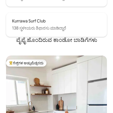
Kurrawa Surf Club
138 ಸ್ಥಳೀಯರು ಶಿಫಾರಸು ಮಾಡಿದ್ದಾರೆ
ವೈಫೈ ಹೊಂದಿರುವ ಕಾಂಡೋ ಬಾಡಿಗೆಗಳು
ಗೆಸ್ಟ್‌ಗಳ ಅಚ್ಚುಮೆಚ್ಚಿನದು
ಗೆಸ್ಟ್‌ಗಳಿಗೆ ಅತಿ ಹೆಚ್ಚು ಅಚ್ಚುಮೆಚ್ಚಿನದು