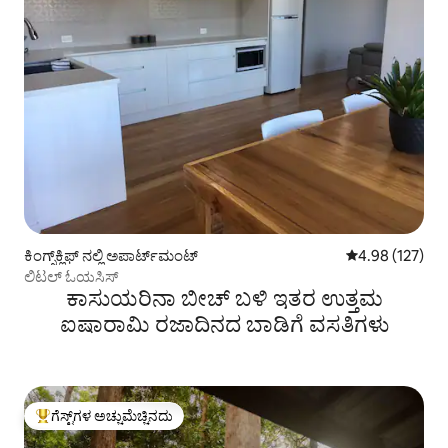
ಕಿಂಗ್ಸ್‌ಕ್ಲಿಫ್ ನಲ್ಲಿ ಅಪಾರ್ಟ್‌ಮಂಟ್
5 ರಲ್ಲಿ 4.98 ಸರಾ
4.98 (127)
ಲಿಟಲ್ ಓಯಸಿಸ್
ಕಾಸುಯರಿನಾ ಬೀಚ್ ಬಳಿ ಇತರ ಉತ್ತಮ
ಐಷಾರಾಮಿ ರಜಾದಿನದ ಬಾಡಿಗೆ ವಸತಿಗಳು
ಗೆಸ್ಟ್‌ಗಳ ಅಚ್ಚುಮೆಚ್ಚಿನದು
ಗೆಸ್ಟ್‌ಗಳಿಗೆ ಅತಿ ಹೆಚ್ಚು ಅಚ್ಚುಮೆಚ್ಚಿನದು