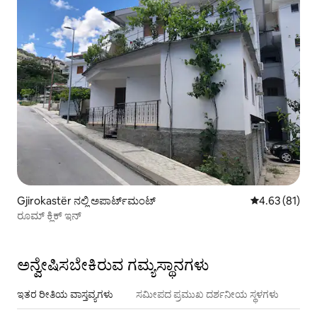
Gjirokastër ನಲ್ಲಿ ಅಪಾರ್ಟ್‌ಮಂಟ್
5 ರಲ್ಲಿ 4.63 ಸರ
4.63 (81)
ರೂಮ್ ಕ್ಲಿಕ್ ಇನ್
ಅನ್ವೇಷಿಸಬೇಕಿರುವ ಗಮ್ಯಸ್ಥಾನಗಳು
ಇತರ ರೀತಿಯ ವಾಸ್ತವ್ಯಗಳು
ಸಮೀಪದ ಪ್ರಮುಖ ದರ್ಶನೀಯ ಸ್ಥಳಗಳು