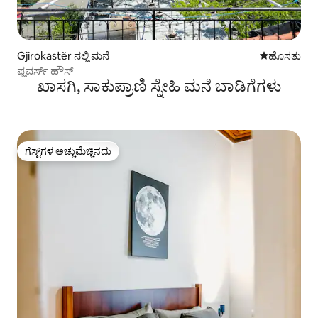
Gjirokastër ನಲ್ಲಿ ಮನೆ
ವಾಸ್ತವ್ಯ ಹೂ
ಹೊಸತು
ಫ್ಲವರ್ಸ್ ಹೌಸ್
ಖಾಸಗಿ, ಸಾಕುಪ್ರಾಣಿ ಸ್ನೇಹಿ ಮನೆ ಬಾಡಿಗೆಗಳು
ಗೆಸ್ಟ್‌ಗಳ ಅಚ್ಚುಮೆಚ್ಚಿನದು
ಗೆಸ್ಟ್‌ಗಳ ಅಚ್ಚುಮೆಚ್ಚಿನದು