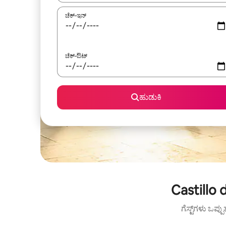
ಚೆಕ್-ಇನ್
ಚೆಕ್-ಔಟ್
ಹುಡುಕಿ
Castillo 
ಗೆಸ್ಟ್‌ಗಳು ಒಪ್ಪ