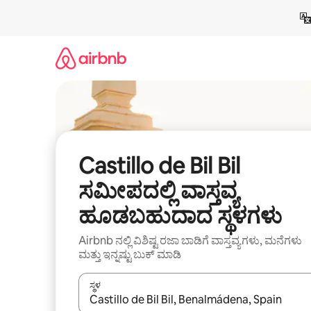
ವಿಷಯಕ್ಕೆ
ಹೋಗಿ
Castillo de Bil Bil
ಸಮೀಪದಲ್ಲಿ ವಾಸ್ತವ್ಯ
ಹೂಡಬಹುದಾದ ಸ್ಥಳಗಳು
Airbnb ನಲ್ಲಿ ವಿಶಿಷ್ಟ ರಜಾ ಬಾಡಿಗೆ ವಾಸ್ತವ್ಯಗಳು, ಮನೆಗಳು
ಮತ್ತು ಇನ್ನಷ್ಟು ಬುಕ್ ಮಾಡಿ
ಸ್ಥಳ
ಫಲಿತಾಂಶಗಳು ಲಭ್ಯವಿರುವಾಗ, ಅಪ್ ಮತ್ತು ಡೌನ್ ಬಾಣದ ಕೀಲಿಗಳೊ