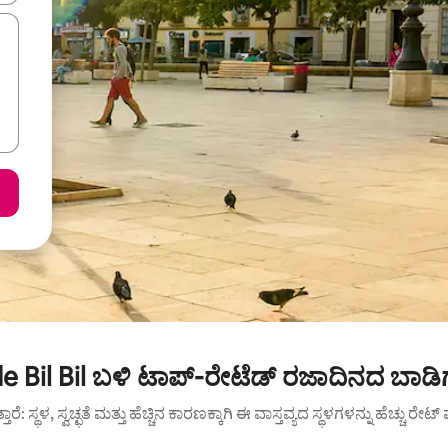
de Bil Bil ಬಳಿ ಟಾಪ್-ರೇಟೆಡ್ ರಜಾದಿನದ ಬಾಡಿ
ುತ್ತಾರೆ: ಸ್ಥಳ, ಸ್ವಚ್ಛತೆ ಮತ್ತು ಹೆಚ್ಚಿನ ಕಾರಣಕ್ಕಾಗಿ ಈ ವಾಸ್ತವ್ಯದ ಸ್ಥಳಗಳನ್ನು ಹೆಚ್ಚು ರೇ