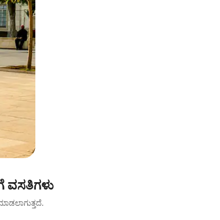
ಗೆ ವಸತಿಗಳು
ಟ್ ಮಾಡಲಾಗುತ್ತದೆ.