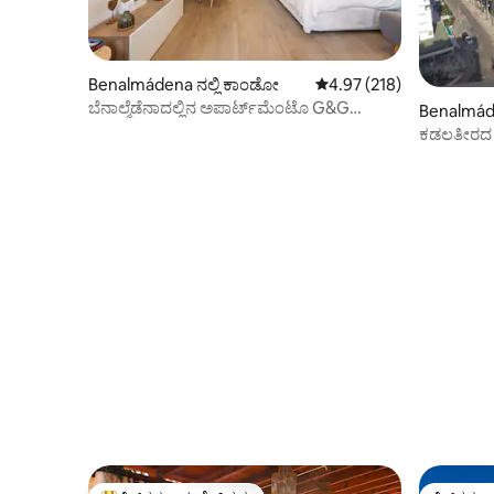
Benalmádena ನಲ್ಲಿ ಕಾಂಡೋ
5 ರಲ್ಲಿ 4.97 ಸರಾಸರಿ ರೇಟಿಂಗ
4.97 (218)
ಬೆನಾಲ್ಮೆಡೆನಾದಲ್ಲಿನ ಅಪಾರ್ಟ್‌ಮೆಂಟೊ G&G
Benalmáde
ಮಿನರ್ವಾ ಸೂಟ್
ಕಡಲತೀರದ ಮ
ಡ್ಯುಪ್ಲೆಕ್ಸ್