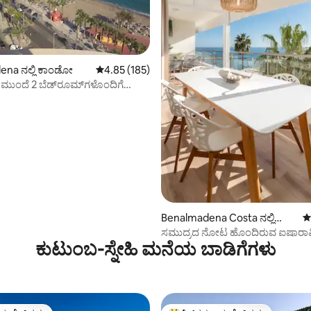
್, 218 ವಿಮರ್ಶೆಗಳು
na ನಲ್ಲಿ ಕಾಂಡೋ
5 ರಲ್ಲಿ 4.85 ಸರಾಸರಿ ರೇಟಿಂಗ್, 185 ವಿಮರ್ಶೆಗಳು
4.85 (185)
ುಂದೆ 2 ಬೆಡ್‌ರೂಮ್‌ಗಳೊಂದಿಗೆ
Benalmadena Costa ನಲ್ಲಿ
5
ಕಾಂಡೋ
ಸಮುದ್ರದ ನೋಟ ಹೊಂದಿರುವ ಐಷಾರಾ
ಕುಟುಂಬ-ಸ್ನೇಹಿ ಮನೆಯ ಬಾಡಿಗೆಗಳು
ಫ್ರಂಟ್‌ಲೈನ್ ಕಡಲತೀರದ ಅಪಾರ್ಟ್‌