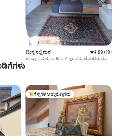
ಟ್ರೀಸ್ಟೆ ನಲ್ಲಿ ಮನೆ
5 ರಲ್ಲಿ 4.89 ಸರಾಸರಿ ರೇಟಿ
4.89 (19)
ಉದ್ಯಾನ ಮತ್ತು ಪಾರ್ಕಿಂಗ್ ಸ್ಥಳವನ್ನು ಹೊಂದಿರುವ
ಡಿಗೆಗಳು
ಬೇರ್ಪಡಿಸಿದ ಮನೆ
ಗೆಸ್ಟ್‌ಗಳ ಅಚ್ಚುಮೆಚ್ಚಿನದು
ಗೆಸ್ಟ್‌ಗಳಿಗೆ ಅತಿ ಹೆಚ್ಚು ಅಚ್ಚುಮೆಚ್ಚಿನದು