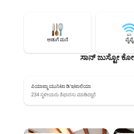
Settembre 
ವಿವರಗಳನ್ನು ಹೊಂದಿದ್ದು, ಅವು ಹಿತಕರ ಮತ್ತು
ಬಸ್‌ಗಳಿಂದ
ವಿಶ್ರಾಂತಿಯ ವಾತಾವರಣವನ್ನು ಸೃಷ್ಟಿಸುತ್ತವೆ.
ಪಿಯಾಝಾ ಯ
ಟ್ರೈಸ್ಟೆಯನ್ನು ಕಾಲ್ನಡಿಗೆಯಲ್ಲಿ ಅನ್ವೇಷಿಸಲು ಈ ಸ್ಥಳವು
ನಿಮಿಷಗಳ ನಡಿ
ಸೂಕ್ತವಾಗಿದೆ, ವಿಯಾಲೆ XX ಸೆಟ್ಟೆಂಬ್ರೆಯಿಂದ ಕೇವಲ
ಸೌಂದರ್ಯಗಳನ
ಕೆಲವು ಹೆಜ್ಜೆಗಳಷ್ಟು ದೂರದಲ್ಲಿದೆ, ರೆಸ್ಟೋರೆಂಟ್‌ಗಳು,
ಕುತೂಹಲಕಾರಿ
ಬೊಟಿಕ್‌ಗಳು, ಸಿನೆಮಾಗಳು ಮತ್ತು ಕಿರಾಣಿ
ಪಾರ್ಕಿಂಗ್ ಇಲ
ಅಂಗಡಿಗಳಿಂದ ಸುತ್ತುವರೆದಿದೆ ಜೋಡಿಗಳು, ವ್ಯವಹಾರ
ಅಡುಗೆ ಮನೆ
ವೈಫೈ
ಪ್ರಯಾಣಿಕರು ಮತ್ತು ಪ್ರಣಯ ವಿಹಾರಗಳಿಗೆ
ಪರಿಪೂರ್ಣ.
ಸಾನ್ ಜುಸ್ಟೋ ಕೋ
ಪಿಯಾಜ್ಜಾ ಯುನಿಟಾ ಡಿ'ಇಟಾಲಿಯಾ
234 ಸ್ಥಳೀಯರು ಶಿಫಾರಸು ಮಾಡಿದ್ದಾರೆ