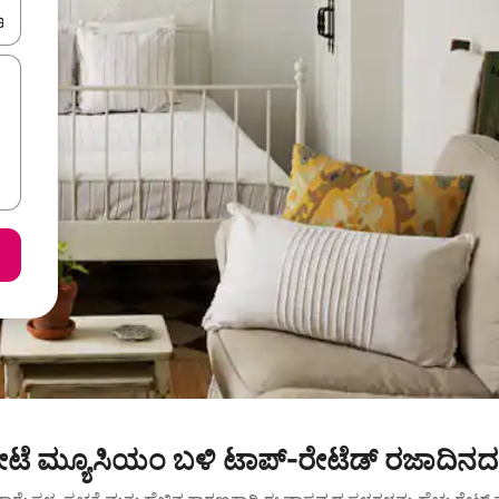
ಂದಿಗೆ ನ್ಯಾವಿಗೇಟ್ ಮಾಡಿ ಅಥವಾ ಸ್ಪರ್ಶ ಅಥವಾ ಸ್ವೈಪ್ ಗೆಸ್ಚರ್‌ಗಳ ಮೂಲಕ ಅನ್ವೇಷಿಸಿ.
ೋಟೆ ಮ್ಯೂಸಿಯಂ ಬಳಿ ಟಾಪ್-ರೇಟೆಡ್ ರಜಾದಿನದ 