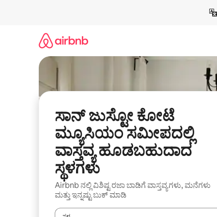
ವಿಷಯಕ್ಕೆ
ಹೋಗಿ
ಸಾನ್ ಜುಸ್ಟೋ ಕೋಟೆ
ಮ್ಯೂಸಿಯಂ ಸಮೀಪದಲ್ಲಿ
ವಾಸ್ತವ್ಯ ಹೂಡಬಹುದಾದ
ಸ್ಥಳಗಳು
Airbnb ನಲ್ಲಿ ವಿಶಿಷ್ಟ ರಜಾ ಬಾಡಿಗೆ ವಾಸ್ತವ್ಯಗಳು, ಮನೆಗಳು
ಮತ್ತು ಇನ್ನಷ್ಟು ಬುಕ್ ಮಾಡಿ
ಸ್ಥಳ