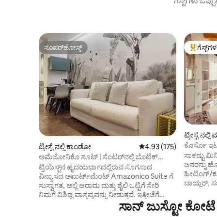
ಗೆಸ್ಟ್‌ಗಳು ಒಪ್ಪ
ಸೂಪರ್‌ಹೋಸ್ಟ್
ಗೆಸ್ಟ್‌ಗ
ಸೂಪರ್‌ಹೋಸ್ಟ್
ಗೆಸ್ಟ್‌ಗಳಿಗ
ಟ್ರೀಸ್ಟೆ ನಲ್ಲಿ
ಕೊರ್ಸೊ ಇ
ಟ್ರೀಸ್ಟೆ ನಲ್ಲಿ ಕಾಂಡೋ
5 ರಲ್ಲಿ 4.93 ಸರಾಸರಿ ರೇಟಿಂಗ
4.93 (175)
ನಿಮಿಷಗಳ ನ
ಸಾಕಷ್ಟು ಮಿನಿ
ಅಮೆಜೋನಿಕೊ ಸೂಟ್ | ಸೆಂಟರ್‌ನಲ್ಲಿ ಬೊಟಿಕ್
ಜನರನ್ನು ಹೋಸ
ವಿನ್ಯಾಸ
ಟ್ರಿಯೆಸ್ಟ್‌ನ ಹೃದಯಭಾಗದಲ್ಲಿರುವ ಸೊಗಸಾದ
ಹೀಟಿಂಗ್/ಕೂ
ವಿನ್ಯಾಸದ ಅಪಾರ್ಟ್‌ಮೆಂಟ್ Amazonico Suite ಗೆ
ಬಾಯ್ಲರ್, ಸಣ್
ಸುಸ್ವಾಗತ, ಅಲ್ಲಿ ಆರಾಮ ಮತ್ತು ಶೈಲಿ ಒಟ್ಟಿಗೆ ಸೇರಿ
ಇಂಡಕ್ಷನ್ ಕ
ನಿಮಗೆ ವಿಶಿಷ್ಟ ವಾಸ್ತವ್ಯವನ್ನು ನೀಡುತ್ತವೆ. ಇತ್ತೀಚೆಗೆ
ಸ್ಮಾರ್ಟ್‌ಟಿ
ಸಾನ್ ಜುಸ್ಟೋ ಕೋಟೆ
ನವೀಕರಿಸಲಾದ ಈ ಅಪಾರ್ಟ್‌ಮೆಂಟ್ ಸುಸಜ್ಜಿತ
ವಾಶ್‌ಮೆಷಿನ್ ಅ
ಒಳಾಂಗಣಗಳನ್ನು ಮತ್ತು ಅಮೆಜಾನ್-ಪ್ರೇರಿತ