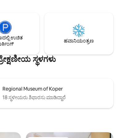
ನಗರದ ಐತಿಹಾಸಿಕ ಕೇಂದ್ರದಲ್ಲಿ ಮತ್ತು ಹಲವಾರು ಬಸ್
ದರು. ರೈಲ್ವೇ
ನಿಲ್ದಾಣಗಳಿಗೆ ಸಂಪೂರ್ಣವಾಗಿ ಸಂಪರ್ಕಗೊಂಡಿದೆ!
ಸಿಪಲ್ ಕಾರ್
ಹತ್ತಿರದ ಸಾಕಷ್ಟು ಪಾರ್ಕಿಂಗ್ 24/7 ತೆರೆದಿರುತ್ತದೆ!
ಾಸಿಕ
ಅಲೆಕ್ಸಾ ಜೊತೆ ಐಷಾರಾಮಿ ಪೂರ್ಣಗೊಳಿಸುವಿಕೆ ಮತ್ತು
ನಡಿಗೆಯಲ್ಲಿ
ಏಕೀಕರಣವು ನಿಮಗೆ ಸ್ಮಾರ್ಟ್ ಮತ್ತು ಮರೆಯಲಾಗದ
್ನು
ಅನುಭವವನ್ನು ಖಾತರಿಪಡಿಸುತ್ತದೆ!
ಟ್‌ಗಳು,
ಲ್ಲಿ ಉಚಿತ
್‌ಗಳು ಕೆಲವೇ
ಹವಾನಿಯಂತ್ರಣ
ರ್ಕಿಂಗ್
ೇಕ್ಷಣೀಯ ಸ್ಥಳಗಳು
Regional Museum of Koper
18 ಸ್ಥಳೀಯರು ಶಿಫಾರಸು ಮಾಡಿದ್ದಾರೆ