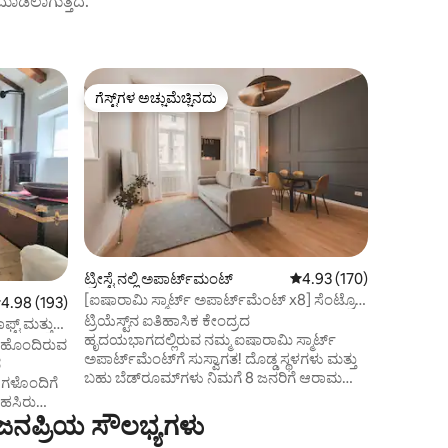
ಟ್ ಮಾಡಲಾಗುತ್ತದೆ.
ಟ್ರೀಸ್ಟೆ ನಲ
ಗೆಸ್ಟ್‌ಗಳ ಅಚ್ಚುಮೆಚ್ಚಿನದು
ಗೆಸ್ಟ್‌
ಗೆಸ್ಟ್‌ಗಳ ಅಚ್ಚುಮೆಚ್ಚಿನದು
ಗೆಸ್ಟ್‌ಗಳಿ
ದಿ ಮೈಸನ್ |
ಗ್ಯಾರೇಜ್
ನೈಸರ್ಗಿಕ 
ವಿನ್ಯಾಸದ 
ಸೊಬಗನ್ನು
ಐಷಾರಾಮಿ ನಿ
ಹೆಜ್ಜೆ ದೂರದಲ್ಲಿ ಐತಿಹಾಸಿಕ ವಾಸ್ತುಶಿಲ್ಪದ
ಆವೃತವಾದ 
ಅನುಭವವನ್ನು 
ನೆರೆಹೊರೆಯ ಸ
ಟ್ರೀಸ್ಟೆ ನಲ್ಲಿ ಅಪಾರ್ಟ್‌ಮಂಟ್
5 ರಲ್ಲಿ 4.93 ಸರಾಸರಿ ರೇಟಿಂ
4.93 (170)
ಸಾಂಪ್ರದಾಯಿ
[ಐಷಾರಾಮಿ ಸ್ಮಾರ್ಟ್ ಅಪಾರ್ಟ್‌ಮೆಂಟ್ x8] ಸೆಂಟ್ರೊ
 ರಲ್ಲಿ 4.98 ಸರಾಸರಿ ರೇಟಿಂಗ್, 193 ವಿಮರ್ಶೆಗಳು
4.98 (193)
ಬಯಸುವವರಿ
ಸ್ಟೊರಿಕೊ ಟ್ರಿಯೆಸ್ಟ್
ಟ್ರಿಯೆಸ್ಟ್‌ನ ಐತಿಹಾಸಿಕ ಕೇಂದ್ರದ
ವಿನ್ಯಾಸದಿ
್ಟ್ ಮತ್ತು
ಹೃದಯಭಾಗದಲ್ಲಿರುವ ನಮ್ಮ ಐಷಾರಾಮಿ ಸ್ಮಾರ್ಟ್
ಕಾನ್ವೊಯಿಸ
ು ಹೊಂದಿರುವ
ಅಪಾರ್ಟ್‌ಮೆಂಟ್‌ಗೆ ಸುಸ್ವಾಗತ! ದೊಡ್ಡ ಸ್ಥಳಗಳು ಮತ್ತು
ವಿನ್ಯಾಸಗೊ
ವ
ಬಹು ಬೆಡ್‌ರೂಮ್‌ಗಳು ನಿಮಗೆ 8 ಜನರಿಗೆ ಆರಾಮವಾಗಿ
ರಣಗಳೊಂದಿಗೆ
ಅವಕಾಶ ಕಲ್ಪಿಸಲು ಅನುವು ಮಾಡಿಕೊಡುತ್ತದೆ:
ಹಸಿರು
ಕುಟುಂಬಗಳು, ಸ್ನೇಹಿತರ ಗುಂಪುಗಳು ಅಥವಾ
ಜನಪ್ರಿಯ ಸೌಲಭ್ಯಗಳು
ಕೆಲಸಗಾರರಿಗೆ ಸೂಕ್ತವಾಗಿದೆ! ಕಾರ್ಯತಂತ್ರದ ಸ್ಥಳ:
ಅಲ್ಲಿ ನಂ. 1