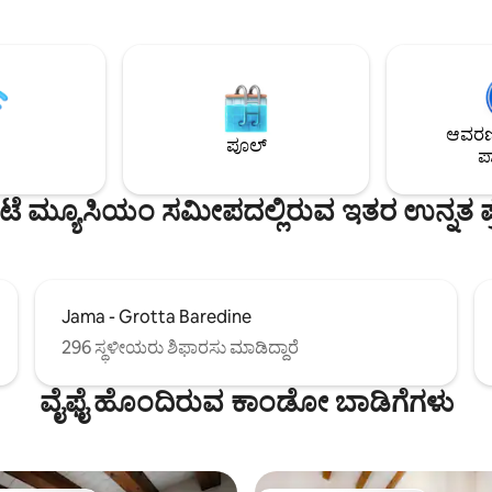
ನಿಂದ 17 ನಿಮಿಷಗಳ ನಡಿಗೆ ಮತ್ತು
ರಲ್ಲಿ ಬರಹಗಾರ ಜೇಮ್ಸ್ ಜಾಯ್ಸ್ ವಾಸಿಸುತ್ತಿದ್
 ಉತ್ತಮವಾಗಿ ಸಂಪರ್ಕ ಹೊಂದಿದ
ನಿಲ್ದಾಣ ಮತ್ತು ಟಿಕೆಟ್ ಹೊಂದಿರುವ ಮುನ್
ುನಿಟಾ ಡಿ ಇಟಲಿಯಾದಿಂದ 23
ಪಾರ್ಕ್‌ನ ಹತ್ತಿರ (ಸಿಲೋಸ್/ಸಬಾ). ಐತಿಹ
ಗೆ, ಈ ಮನೆ ಟ್ರಿಯೆಸ್ಟ್‌ನ
ಟೆರೆಸಿಯನ್ ಬೀದಿಗಳನ್ನು ದಾಟಿ ನೀವು ಕಾಲ್
್ನು ಅನ್ವೇಷಿಸಲು ಉತ್ತಮ ಸ್ಥಳವಾಗಿದೆ.
10 ನಿಮಿಷಗಳಲ್ಲಿ ಪಿಯಾಝಾ ಯುನಿಟಾವನ
/ಗೌರವಾನ್ವಿತ ಪ್ರಯಾಣಿಕರಿಗಾಗಿ. ಕಾರ್
ತಲುಪುತ್ತೀರಿ. ಫಾರ್ಮಸಿ, ಸೂಪರ್‌ಮಾರ್ಕೆ
್ಲ.
ಆವರಣದ
ಐಸ್‌ಕ್ರೀಮ್ ಪಾರ್ಲರ್ ಮತ್ತು ರೆಸ್ಟೋರೆಂಟ
ಪೂಲ್
ಪಾ
ಮೀಟರ್‌ಗಳ ದೂರದಲ್ಲಿವೆ.
ಟೆ ಮ್ಯೂಸಿಯಂ ಸಮೀಪದಲ್ಲಿರುವ ಇತರ ಉನ್ನತ ಪ್ರ
Jama - Grotta Baredine
296 ಸ್ಥಳೀಯರು ಶಿಫಾರಸು ಮಾಡಿದ್ದಾರೆ
ವೈಫೈ ಹೊಂದಿರುವ ಕಾಂಡೋ ಬಾಡಿಗೆಗಳು