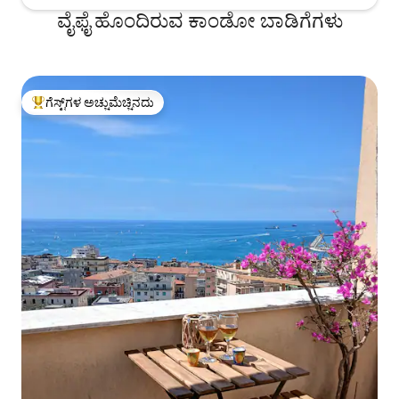
ವೈಫೈ ಹೊಂದಿರುವ ಕಾಂಡೋ ಬಾಡಿಗೆಗಳು
ಗೆಸ್ಟ್‌ಗಳ ಅಚ್ಚುಮೆಚ್ಚಿನದು
ಗೆಸ್ಟ್‌ಗಳಿಗೆ ಅತಿ ಹೆಚ್ಚು ಅಚ್ಚುಮೆಚ್ಚಿನದು