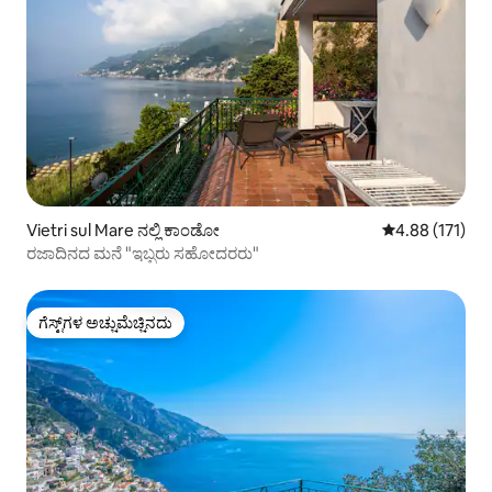
Vietri sul Mare ನಲ್ಲಿ ಕಾಂಡೋ
5 ರಲ್ಲಿ 4.88 ಸರಾ
4.88 (171)
ರಜಾದಿನದ ಮನೆ "ಇಬ್ಬರು ಸಹೋದರರು"
ಗೆಸ್ಟ್‌ಗಳ ಅಚ್ಚುಮೆಚ್ಚಿನದು
ಗೆಸ್ಟ್‌ಗಳ ಅಚ್ಚುಮೆಚ್ಚಿನದು