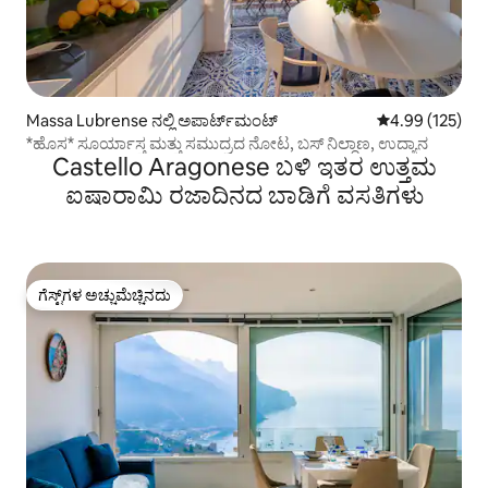
Massa Lubrense ನಲ್ಲಿ ಅಪಾರ್ಟ್‌ಮಂಟ್
5 ರಲ್ಲಿ 4.99 ಸರಾ
4.99 (125)
*ಹೊಸ* ಸೂರ್ಯಾಸ್ತ ಮತ್ತು ಸಮುದ್ರದ ನೋಟ, ಬಸ್ ನಿಲ್ದಾಣ, ಉದ್ಯಾನ
Castello Aragonese ಬಳಿ ಇತರ ಉತ್ತಮ
ಐಷಾರಾಮಿ ರಜಾದಿನದ ಬಾಡಿಗೆ ವಸತಿಗಳು
ಗೆಸ್ಟ್‌ಗಳ ಅಚ್ಚುಮೆಚ್ಚಿನದು
ಗೆಸ್ಟ್‌ಗಳ ಅಚ್ಚುಮೆಚ್ಚಿನದು