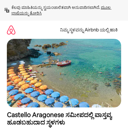
ವಿಷಯಕ್ಕೆ
ಕೆಲವು ಮಾಹಿತಿಯನ್ನು ಸ್ವಯಂಚಾಲಿತವಾಗಿ ಅನುವಾದಿಸಲಾಗಿದೆ. 
ಮೂಲ 
ಹೋಗಿ
ಭಾಷೆಯನ್ನು ತೋರಿಸಿ
ನಿಮ್ಮ ಸ್ಥಳವನ್ನು Airbnb ಯಲ್ಲಿ ಹಾಕಿ
Castello Aragonese ಸಮೀಪದಲ್ಲಿ ವಾಸ್ತವ್ಯ
ಹೂಡಬಹುದಾದ ಸ್ಥಳಗಳು