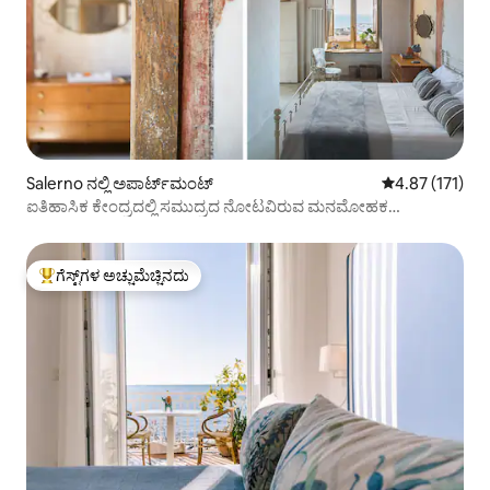
Salerno ನಲ್ಲಿ ಅಪಾರ್ಟ್‌ಮಂಟ್
5 ರಲ್ಲಿ 4.87 ಸರಾ
4.87 (171)
ಐತಿಹಾಸಿಕ ಕೇಂದ್ರದಲ್ಲಿ ಸಮುದ್ರದ ನೋಟವಿರುವ ಮನಮೋಹಕ
ಅಪಾರ್ಟ್‌ಮೆಂಟ್
ಗೆಸ್ಟ್‌ಗಳ ಅಚ್ಚುಮೆಚ್ಚಿನದು
ಗೆಸ್ಟ್‌ಗಳಿಗೆ ಅತಿ ಹೆಚ್ಚು ಅಚ್ಚುಮೆಚ್ಚಿನದು