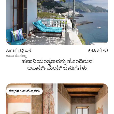
Amalfi ನಲ್ಲಿ ಮನೆ
5 ರಲ್ಲಿ 4.88 ಸರಾ
4.88 (178)
ಕಾಸಾ ರೊಸೆಲ್ಲಾ
ಹವಾನಿಯಂತ್ರಣವನ್ನು ಹೊಂದಿರುವ
ಅಪಾರ್ಟ್‌ಮೆಂಟ್‌ ಬಾಡಿಗೆಗಳು
ಗೆಸ್ಟ್‌ಗಳ ಅಚ್ಚುಮೆಚ್ಚಿನದು
ಗೆಸ್ಟ್‌ಗಳ ಅಚ್ಚುಮೆಚ್ಚಿನದು