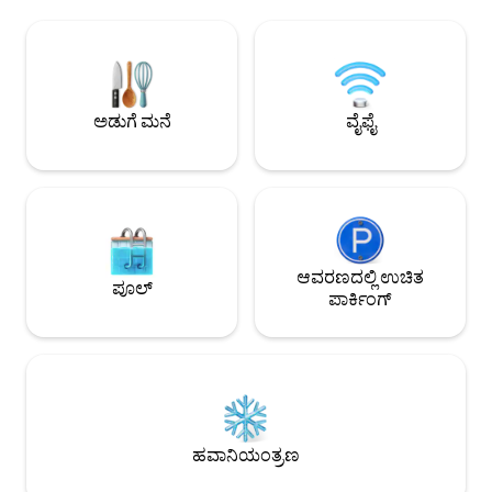
ಲಿನೆನ್‌ಗಳು; ಟವೆಲ್‌ಗಳು; ವೈ-ಫೈ ಮತ್ತು A/C ★
ಮತ್ತು ಸೊಗಸಾದ ಒಳಾಂಗ
ಸ್ವಚ್ಛಗೊಳಿಸುವ ತಂಡವು ಸೋಂಕುನಿವಾರಕ ಮತ್ತು
ಬಹಿರಂಗವಾದ ಕಲ್ಲಿನೊಂ
ನೈರ್ಮಲ್ಯದಲ್ಲಿ ತರಬೇತಿ ಪಡೆದಿದೆ. ದೂರಗಳು: ರವೆಲ್ಲೊ
ಬಾತ್‌ರೂಮ್‌ಗಳು ಮತ್ತು
(3 ಕಿ .ಮೀ) ಅಮಾಲ್ಫಿ (1.5 ಕಿ .ಮೀ) ಅಟ್ರಾಣಿ (1 ಕಿ
ಹಳೆಯದಾದ ಸಿಂಕ್‌ನಂತಹ 
.ಮೀ) ಪೊಸಿಟಾನೊ (17 ಕಿ .ಮೀ) ಮಿನೋರಿ (2.5 ಕಿ
ಪಾತ್ರವನ್ನು ಸೇರಿಸುತ್ತವೆ
.ಮೀ) ಕ್ಯಾಪ್ರಿ ದ್ವೀಪ (ದೋಣಿಯ ಮೂಲಕ).
ಒಳಾಂಗಣವನ್ನು ಸಹ ಹೊ
ಅಡುಗೆ ಮನೆ
ವೈಫೈ
ಕರಾವಳಿ ದೃಶ್ಯಾವಳಿ 
ಆನಂದಿಸಲು ಸೂಕ್ತವಾಗಿ
ಆವರಣದಲ್ಲಿ ಉಚಿತ
ಪೂಲ್
ಪಾರ್ಕಿಂಗ್
ಹವಾನಿಯಂತ್ರಣ