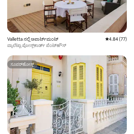
Valletta ನಲ್ಲಿ ಅಪಾರ್ಟ್‌ಮಂಟ್
5 ರಲ್ಲಿ 4.84 ಸರ
4.84 (77)
ವ್ಯಾಲೆಟ್ಟಾ ಪೋಸ್ಟ್‌ಕಾರ್ಡ್ ಪೆಂಟ್‌ಹೌಸ್
ಸೂಪರ್‌ಹೋಸ್ಟ್
ಸೂಪರ್‌ಹೋಸ್ಟ್