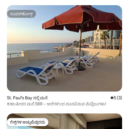
ಸೂಪರ್‌ಹೋಸ್ಟ್
ಸೂಪರ್‌ಹೋಸ್ಟ್
St. Paul's Bay ನಲ್ಲಿ ಮನೆ
5 ರಲ್ಲಿ 5 
5 (3)
ಕಡಲತೀರದ ಮನೆ 5BR – ಅಲೆಗಳಿಂದ ದೂರವಿರುವ ಮೆಟ್ಟಿಲುಗಳು!
ಗೆಸ್ಟ್‌ಗಳ ಅಚ್ಚುಮೆಚ್ಚಿನದು
ಗೆಸ್ಟ್‌ಗಳ ಅಚ್ಚುಮೆಚ್ಚಿನದು