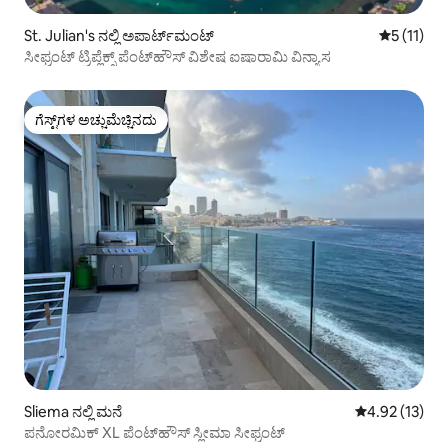
St. Julian's ನಲ್ಲಿ ಅಪಾರ್ಟ್‌ಮಂಟ್
5 ರಲ್ಲಿ 5 ಸ
5 (11)
ಸೀಫ್ರಂಟ್ ಟ್ರಿಪ್ಲೆಕ್ಸ್ ಪೆಂಟ್‌ಹೌಸ್ ವಿಶೇಷ ಐಷಾರಾಮಿ ವಿನ್ಯಾಸ
ಗೆಸ್ಟ್‌ಗಳ ಅಚ್ಚುಮೆಚ್ಚಿನದು
ಗೆಸ್ಟ್‌ಗಳ ಅಚ್ಚುಮೆಚ್ಚಿನದು
Sliema ನಲ್ಲಿ ಮನೆ
5 ರಲ್ಲಿ 4.92 ಸರ
4.92 (13)
ಪನೋರಮಿಕ್ XL ಪೆಂಟ್‌ಹೌಸ್ ಸ್ಲೀಮಾ ಸೀಫ್ರಂಟ್