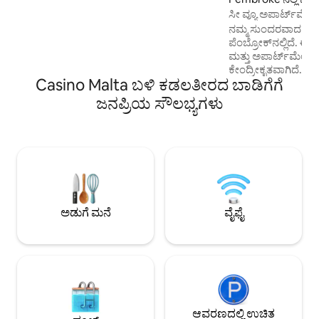
ವೀಕ್ಷಣೆಗಳನ್ನು ಆನಂದಿಸಿ. ಪ್ರಕಾಶಮಾನವಾದ, ಓಪನ್-
ಹುದಾದ ಸ್ಥಳ
ಸೀ ವ್ಯೂ ಅಪಾರ್ಟ್‌ಮೆಂ
ಪ್ಲಾನ್ ಜಾಗವು 2 ಜನರಿಗೆ ಸೂಕ್ತವಾಗಿದೆ, ಇದು ಕ್ವೀನ್
ನಮ್ಮ ಸುಂದರವಾದ ಕಡ
ಬೆಡ್, ಸಂಪೂರ್ಣ ಸುಸಜ್ಜಿತ ಅಡುಗೆಮನೆ, ಮೀಸಲಾದ
ಪೆಂಬ್ರೋಕ್‌ನಲ್ಲಿದೆ. ಈ 
ಕೆಲಸದ ಸ್ಥಳ ಮತ್ತು ವೇಗದ ವೈ-ಫೈ ಅನ್ನು ಹೊಂದಿದೆ.
ಮತ್ತು ಅಪಾರ್ಟ್‌ಮೆಂಟ್
ಆಧುನಿಕ ಲಿಫ್ಟ್ ಸೌಲಭ್ಯ ಮತ್ತು ಸುಲಭ ಕೀಪ್ಯಾಡ್ ಚೆಕ್-
ಕೇಂದ್ರೀಕೃತವಾಗಿದೆ. ಕಾಲ
ಇನ್‌ನೊಂದಿಗೆ, ಇದು ಮಾಲ್ಟಾದಲ್ಲಿ ಅತ್ಯುತ್ತಮವಾದ
Casino Malta ಬಳಿ ಕಡಲತೀರದ ಬಾಡಿಗೆಗೆ
ಜೂಲಿಯನ್ಸ್ ಮತ್ತು ಸ್ಲ
ಉನ್ನತ ಮಟ್ಟದ ವಿರಾಮವಾಗಿದೆ!
ಪ್ರದೇಶಗಳಿಗೆ ಹೋಗಬಹ
ಜನಪ್ರಿಯ ಸೌಲಭ್ಯಗಳು
ಮುಂದೆ ಸುಸಜ್ಜಿತ ಬಸ್ ನಿ
ಕಂಡುಬರುತ್ತದೆ. ನಮ್ಮ 
ಕಡಲತೀರವಿದೆ, ಅದನ್ನು 
ಕಾಲ್ನಡಿಗೆ ಮೂಲಕ ತಲುಪ
ಕೇವಲ 8 ನಿಮಿಷಗಳ ದೂ
ಕಡಲತೀರವಿದೆ. ಸೌಲಭ್
(ಸೂಪರ್‌ಮಾರ್ಕೆಟ್‌ಗಳು,
ಬಾರ್‌ಗಳು, ಫಾರ್ಮ್, 
ಅಡುಗೆ ಮನೆ
ವೈಫೈ
ದೂರದಲ್ಲಿವೆ.
ಆವರಣದಲ್ಲಿ ಉಚಿತ