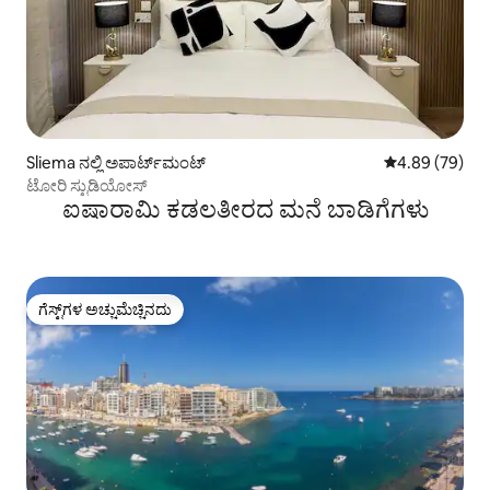
Sliema ನಲ್ಲಿ ಅಪಾರ್ಟ್‌ಮಂಟ್
5 ರಲ್ಲಿ 4.89 ಸರ
4.89 (79)
ಟೋರಿ ಸ್ಟುಡಿಯೋಸ್
ಐಷಾರಾಮಿ ಕಡಲತೀರದ ಮನೆ ಬಾಡಿಗೆಗಳು
ಗೆಸ್ಟ್‌ಗಳ ಅಚ್ಚುಮೆಚ್ಚಿನದು
ಗೆಸ್ಟ್‌ಗಳ ಅಚ್ಚುಮೆಚ್ಚಿನದು