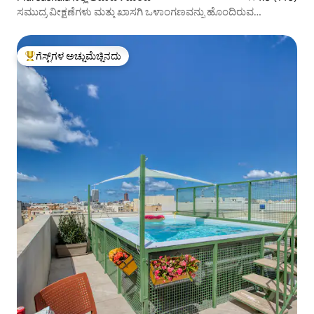
ಸಮುದ್ರ ವೀಕ್ಷಣೆಗಳು ಮತ್ತು ಖಾಸಗಿ ಒಳಾಂಗಣವನ್ನು ಹೊಂದಿರುವ
ಬೆರಗುಗೊಳಿಸುವ ಮೈಸೊನೆಟ್
ಗೆಸ್ಟ್‌ಗಳ ಅಚ್ಚುಮೆಚ್ಚಿನದು
ಗೆಸ್ಟ್‌ಗಳಿಗೆ ಅತಿ ಹೆಚ್ಚು ಅಚ್ಚುಮೆಚ್ಚಿನದು