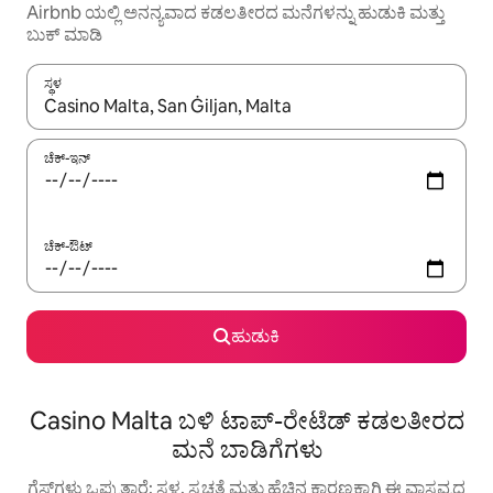
Airbnb ಯಲ್ಲಿ ಅನನ್ಯವಾದ ಕಡಲತೀರದ ಮನೆಗಳನ್ನು ಹುಡುಕಿ ಮತ್ತು
ಬುಕ್ ಮಾಡಿ
ಸ್ಥಳ
ಫಲಿತಾಂಶಗಳು ಲಭ್ಯವಿರುವಾಗ, ಅಪ್ ಮತ್ತು ಡೌನ್ ಬಾಣದ ಕೀಲಿಗಳೊಂದಿಗೆ ನ್ಯಾವಿಗೇಟ
ಚೆಕ್-ಇನ್
ಚೆಕ್-ಔಟ್
ಹುಡುಕಿ
Casino Malta ಬಳಿ ಟಾಪ್-ರೇಟೆಡ್ ಕಡಲತೀರದ
ಮನೆ ಬಾಡಿಗೆಗಳು
ಗೆಸ್ಟ್‌ಗಳು ಒಪ್ಪುತ್ತಾರೆ: ಸ್ಥಳ, ಸ್ವಚ್ಛತೆ ಮತ್ತು ಹೆಚ್ಚಿನ ಕಾರಣಕ್ಕಾಗಿ ಈ ವಾಸ್ತವ್ಯದ