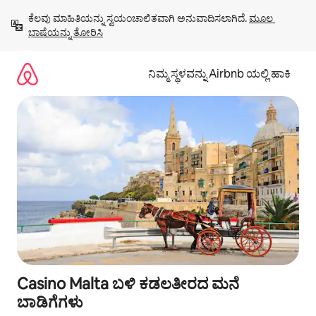
ವಿಷಯಕ್ಕೆ
ಕೆಲವು ಮಾಹಿತಿಯನ್ನು ಸ್ವಯಂಚಾಲಿತವಾಗಿ ಅನುವಾದಿಸಲಾಗಿದೆ. 
ಮೂಲ 
ಹೋಗಿ
ಭಾಷೆಯನ್ನು ತೋರಿಸಿ
ನಿಮ್ಮ ಸ್ಥಳವನ್ನು Airbnb ಯಲ್ಲಿ ಹಾಕಿ
Casino Malta ಬಳಿ ಕಡಲತೀರದ ಮನೆ
ಬಾಡಿಗೆಗಳು