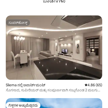
ಬಾಡಿಗೆಗಳು
ಸೂಪರ್‌ಹೋಸ್ಟ್
ಸೂಪರ್‌ಹೋಸ್ಟ್
Sliema ನಲ್ಲಿ ಅಪಾರ್ಟ್‌ಮಂಟ್
5 ರಲ್ಲಿ 4.86 ಸರ
4.86 (65)
ಸೊಗಸಾದ, ಸುಪೀರಿಯರ್ ಮತ್ತು ಸಂಪೂರ್ಣವಾಗಿ ಸಜ್ಜುಗೊಂಡ 2 ಮಲಗುವ
ಕೋಣೆ ಅಪಾರ್ಟ್‌ಮೆಂಟ್.
ಗೆಸ್ಟ್‌ಗಳ ಅಚ್ಚುಮೆಚ್ಚಿನದು
ಗೆಸ್ಟ್‌ಗಳ ಅಚ್ಚುಮೆಚ್ಚಿನದು