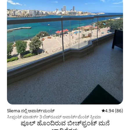
Sliema ನಲ್ಲಿ ಅಪಾರ್ಟ್‌ಮಂಟ್
5 ರಲ್ಲಿ 4.94 ಸರ
4.94 (86)
ಸೀಫ್ರಂಟ್ ಮಾಡರ್ನ್ 3 ಬೆಡ್‌ರೂಮ್ ಅಪಾರ್ಟ್‌ಮೆಂಟ್ ಸ್ಲೀಮಾ
ಪೂಲ್ ಹೊಂದಿರುವ ಬೀಚ್‌‌ಫ್ರಂಟ್ ಮನೆ