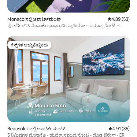
Monaco ನಲ್ಲಿ ಅಪಾರ್ಟ್‌ಮಂಟ್
5 ರಲ್ಲಿ 4.89 ಸರ
4.89 (53)
ಪೋರ್ಟೆಸ್ ಡಿ ಮೊನಾಕೊ ಐಷಾರಾಮಿ ಸ್ಟುಡಿಯೋ ~ ಸಮುದ್ರ ನೋಟ ~
ಪೂಲ್
ಗೆಸ್ಟ್‌ಗಳ ಅಚ್ಚುಮೆಚ್ಚಿನದು
ಗೆಸ್ಟ್‌ಗಳ ಅಚ್ಚುಮೆಚ್ಚಿನದು
Beausoleil ನಲ್ಲಿ ಅಪಾರ್ಟ್‌ಮಂಟ್
5 ರಲ್ಲಿ 4.91 ಸರ
4.91 (35)
5 ನಿಮಿಷಗಳ ಮೊನಾಕೊ - ಡ್ಯುಪ್ಲೆಕ್ಸ್ ಸಮುದ್ರ ನೋಟ - ದೊಡ್ಡ ಟೆರೇಸ್ - ER