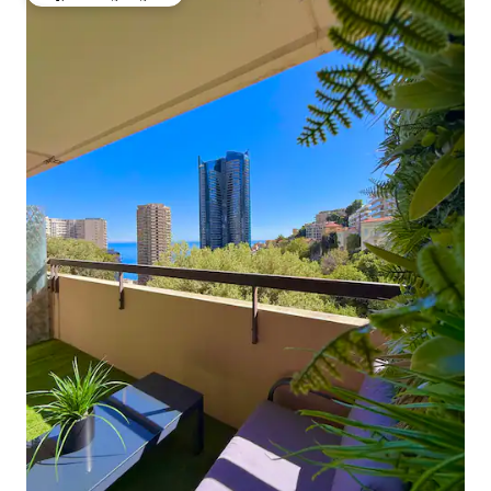
ಗೆಸ್ಟ್‌ಗಳ ಅಚ್ಚುಮೆಚ್ಚಿನದು