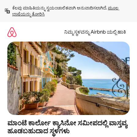
ವಿಷಯಕ್ಕೆ
ಕೆಲವು ಮಾಹಿತಿಯನ್ನು ಸ್ವಯಂಚಾಲಿತವಾಗಿ ಅನುವಾದಿಸಲಾಗಿದೆ. 
ಮೂಲ 
ಹೋಗಿ
ಭಾಷೆಯನ್ನು ತೋರಿಸಿ
ನಿಮ್ಮ ಸ್ಥಳವನ್ನು Airbnb ಯಲ್ಲಿ ಹಾಕಿ
ಮಾಂಟೆ ಕಾರ್ಲೋ ಕ್ಯಾಸಿನೋ ಸಮೀಪದಲ್ಲಿ ವಾಸ್ತವ್ಯ
ಹೂಡಬಹುದಾದ ಸ್ಥಳಗಳು