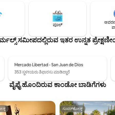
ಲು ಅನುವು ಮಾಡಿಕೊಡುತ್ತದೆ.
13 ಮೀಟರ್ ಇನ್ಫಿನಿಟಿ ಪೂಲ್ ಮತ್ತು ಜಕುಝಿ
ಗ್ ಆಫ್-ಗ್ರಿಡ್ ಎಂದು ನೀವು ಭಾವಿಸುವ
ಮಾಡಲಾಗಿದೆ! ಗ್ಯಾಸ್ ಫೈರ್‌ಪ್ಲೇಸ್. ದೊಡ
ಯ ಅದರೊಂದಿಗೆ ಬರುತ್ತದೆ. ನೀವು ಇಲ್ಲಿ
ಆಪರೇಟಿಂಗ್ ಸ್ಲೈಡಿಂಗ್ ಬಾಗಿಲುಗಳೊಂದಿ
್-ಗ್ರಿಡ್ ಆಗಿಲ್ಲದಿದ್ದರೂ, ನೀವು ವಿದ್ಯುತ್
ಸ್ಕ್ರೀನ್‌ಗಳು. ಐಷಾರಾಮಿ ಲಿನೆನ್‌ಗಳು, 
ಆವರಣದ
ಹೊಂದಿದ್ದೀರಿ ಆದರೆ ನಿಮ್ಮ ಗುಮ್ಮಟದಿಂದ
ಟವೆಲ್‌ಗಳಂತಹ ಸ್ಪಾ. ಕಲಾತ್ಮಕ ಮತ್ತು ಅ
ಪೂಲ್
ಪಾ
 ಮತ್ತು ಸೂರ್ಯೋದಯವನ್ನು ಹಿಡಿಯಲು
ು ಸೋಲಿಸಲ್ಪಟ್ಟ ಮಾರ್ಗದಲ್ಲಿದ್ದೀರಿ.
ರ್ಮಲ್ಸ್ ಸಮೀಪದಲ್ಲಿರುವ ಇತರ ಉನ್ನತ ಪ್ರೇಕ್ಷಣ
Mercado Libertad - San Juan de Dios
353 ಸ್ಥಳೀಯರು ಶಿಫಾರಸು ಮಾಡಿದ್ದಾರೆ
ವೈಫೈ ಹೊಂದಿರುವ ಕಾಂಡೋ ಬಾಡಿಗೆಗಳು
ಸ್ಟ್
ಸೂಪರ್‌ಹೋಸ್ಟ್
ಸ್ಟ್
ಸೂಪರ್‌ಹೋಸ್ಟ್