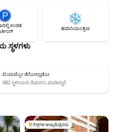
 ಸ್ಪಾ: ಬಿಸಿ
ಪೂರ್ಣ ಗಾತ್ರದ ರೆಫ್ರಿಜರೇಟರ್, ಎಲ್ಲಾ ಪ್ಲೇಟ್‌ಗಳು,
್ಡ ನಯವಾದ
ಪಾತ್ರೆಗಳು ಮತ್ತು ಪ್ಯಾನ್‌ಗಳ ಸಿಲ್ವರ್‌ವೇರ್ ಮತ್ತು
ಗೆ
ಟವೆಲ್‌ಗಳು ಸೇರಿದಂತೆ ಎಲ್ಲಾ ಸೌಲಭ್ಯಗಳನ್ನು
ಬಿಳಿ ನಯವಾದ
ಹೊಂದಿರುವ ಪೂರ್ಣ ಅಡುಗೆಮನೆ. ವಿಸ್ತೃತ
ಲ್ಲಿ ಉಚಿತ
ಲಂಕಾರಿಕ!
ವಾಸ್ತವ್ಯಗಳಿಗಾಗಿ ವಾರಕ್ಕೊಮ್ಮೆ ಸೇವಕಿ ಸೇವೆ.
ಹವಾನಿಯಂತ್ರಣ
ರ್ಕಿಂಗ್
ೀಯ ಸ್ಥಳಗಳು
ಟಿಯಾಟ್ರೋ ಡೆಗೋಲ್ಲಾಡೋ
382 ಸ್ಥಳೀಯರು ಶಿಫಾರಸು ಮಾಡಿದ್ದಾರೆ
ಗೆಸ್ಟ್‌ಗಳ ಅಚ್ಚುಮೆಚ್ಚಿನದು
ಗೆಸ್ಟ್‌ಗಳಿಗೆ ಅತಿ ಹೆಚ್ಚು ಅಚ್ಚುಮೆಚ್ಚಿನದು