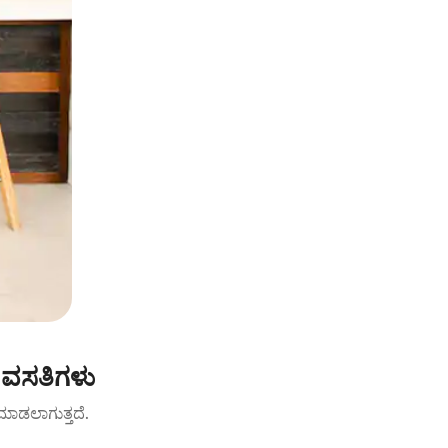
ೆ ವಸತಿಗಳು
ಟ್ ಮಾಡಲಾಗುತ್ತದೆ.