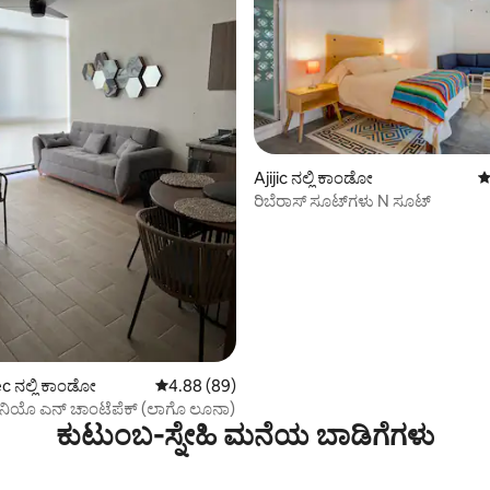
Ajijic ನಲ್ಲಿ ಕಾಂಡೋ
5
ರಿಬೆರಾಸ್ ಸೂಟ್‌ಗಳು N ಸೂಟ್
್, 157 ವಿಮರ್ಶೆಗಳು
 ನಲ್ಲಿ ಕಾಂಡೋ
5 ರಲ್ಲಿ 4.88 ಸರಾಸರಿ ರೇಟಿಂಗ್, 89 ವಿಮರ್ಶೆಗಳು
4.88 (89)
ಿಯೊ ಎನ್ ಚಾಂಟೆಪೆಕ್ (ಲಾಗೊ ಲೂನಾ)
ಕುಟುಂಬ-ಸ್ನೇಹಿ ಮನೆಯ ಬಾಡಿಗೆಗಳು