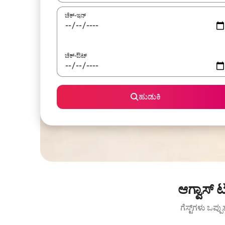
ಚೆಕ್-ಇನ್
ಚೆಕ್-ಔಟ್
ಹುಡುಕಿ
ಆಗ್ವಾಸ್ 
ಗೆಸ್ಟ್‌ಗಳು ಒಪ್ಪ