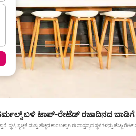
ಟರ್ಮಲ್ಸ್ ಬಳಿ ಟಾಪ್-ರೇಟೆಡ್ ರಜಾದಿನದ ಬಾಡಿಗ
ುತ್ತಾರೆ: ಸ್ಥಳ, ಸ್ವಚ್ಛತೆ ಮತ್ತು ಹೆಚ್ಚಿನ ಕಾರಣಕ್ಕಾಗಿ ಈ ವಾಸ್ತವ್ಯದ ಸ್ಥಳಗಳನ್ನು ಹೆಚ್ಚು ರೇ