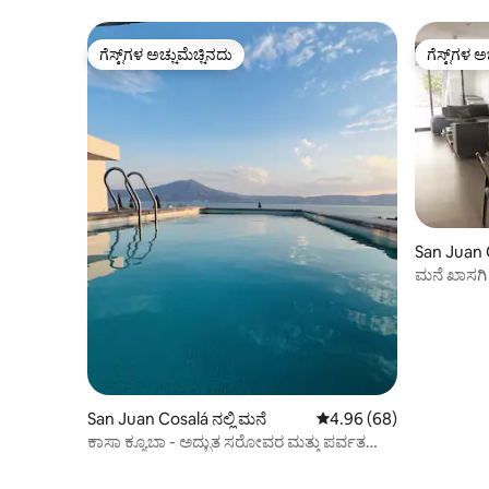
ಗೆಸ್ಟ್‌ಗಳ ಅಚ್ಚುಮೆಚ್ಚಿನದು
ಗೆಸ್ಟ್‌ಗಳ ಅ
ಗೆಸ್ಟ್‌ಗಳ ಅಚ್ಚುಮೆಚ್ಚಿನದು
ಗೆಸ್ಟ್‌ಗಳ ಅ
San Juan C
San Juan Cosalá ನಲ್ಲಿ ಮನೆ
5 ರಲ್ಲಿ 4.96 ಸರಾಸರಿ ರೇಟಿಂ
4.96 (68)
ಕಾಸಾ ಕ್ಯೂಬಾ - ಅದ್ಭುತ ಸರೋವರ ಮತ್ತು ಪರ್ವತ
ನೋಟ