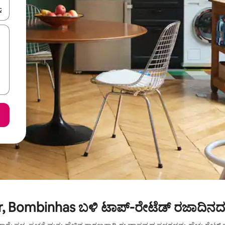
ಂದಿಗೆ ನ್ಯಾವಿಗೇಟ್ ಮಾಡಿ ಅಥವಾ ಸ್ಪರ್ಶ ಅಥವಾ ಸ್ವೈಪ್ ಗೆಸ್ಚರ್‌ಗಳ ಮೂಲಕ ಅನ್ವೇಷಿಸಿ.
r, Bombinhas ಬಳಿ ಟಾಪ್-ರೇಟೆಡ್ ರಜಾದಿನದ 