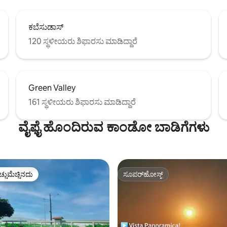
ಕಬೆಸುಡಾಸ್
120 ಸ್ಥಳೀಯರು ಶಿಫಾರಸು ಮಾಡಿದ್ದಾರೆ
Green Valley
161 ಸ್ಥಳೀಯರು ಶಿಫಾರಸು ಮಾಡಿದ್ದಾರೆ
ವೈಫೈ ಹೊಂದಿರುವ ಕಾಂಡೋ ಬಾಡಿಗೆಗಳು
ಚ್ಚುಮೆಚ್ಚಿನದು
ಸೂಪರ್‌ಹೋಸ್ಟ್
ಚ್ಚುಮೆಚ್ಚಿನದು
ಸೂಪರ್‌ಹೋಸ್ಟ್