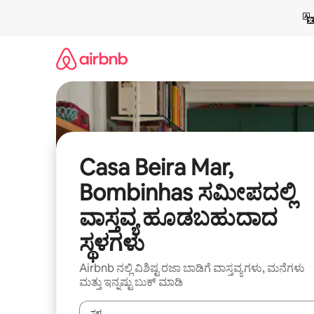
ವಿಷಯಕ್ಕೆ
ಹೋಗಿ
Casa Beira Mar,
Bombinhas ಸಮೀಪದಲ್ಲಿ
ವಾಸ್ತವ್ಯ ಹೂಡಬಹುದಾದ
ಸ್ಥಳಗಳು
Airbnb ನಲ್ಲಿ ವಿಶಿಷ್ಟ ರಜಾ ಬಾಡಿಗೆ ವಾಸ್ತವ್ಯಗಳು, ಮನೆಗಳು
ಮತ್ತು ಇನ್ನಷ್ಟು ಬುಕ್ ಮಾಡಿ
ಸ್ಥಳ