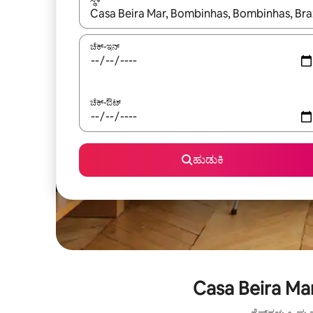
ಫಲಿತಾಂಶಗಳು ಲಭ್ಯವಿರುವಾಗ, ಅಪ್ ಮತ್ತು ಡೌನ್ ಬಾಣದ ಕೀಲಿಗಳೊ
ಚೆಕ್-ಇನ್
ಚೆಕ್-ಔಟ್
ಹುಡುಕಿ
Casa Beira Ma