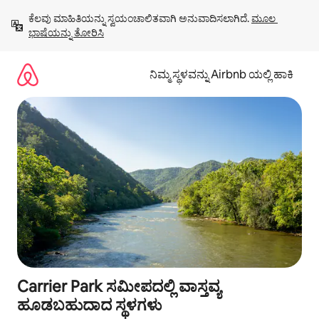
ವಿಷಯಕ್ಕೆ
ಕೆಲವು ಮಾಹಿತಿಯನ್ನು ಸ್ವಯಂಚಾಲಿತವಾಗಿ ಅನುವಾದಿಸಲಾಗಿದೆ. 
ಮೂಲ 
ಹೋಗಿ
ಭಾಷೆಯನ್ನು ತೋರಿಸಿ
ನಿಮ್ಮ ಸ್ಥಳವನ್ನು Airbnb ಯಲ್ಲಿ ಹಾಕಿ
Carrier Park ಸಮೀಪದಲ್ಲಿ ವಾಸ್ತವ್ಯ
ಹೂಡಬಹುದಾದ ಸ್ಥಳಗಳು