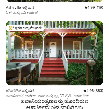
Asheville ನಲ್ಲಿ ಮನೆ
5 ರಲ್ಲಿ 4.99 ಸರಾ
4.99 (119)
ಓಕ್ ಮತ್ತು ಐವಿ ಕಾಟೇಜ್
ಗೆಸ್ಟ್‌ಗಳ ಅಚ್ಚುಮೆಚ್ಚಿನದು
ಗೆಸ್ಟ್‌ಗಳಿಗೆ ಅತಿ ಹೆಚ್ಚು ಅಚ್ಚುಮೆಚ್ಚಿನದು
ಡೌನ್‌ಟೌನ್ ನಲ್ಲಿ ಮನೆ
5 ರಲ್ಲಿ 4.95 ಸರಾ
4.95 (883)
ಮನಮೋಹಕ ಕಾಟೇಜ್-ವಾಕ್ ಮತ್ತು ವ್ಯೂ DT AVL- ಹಾಟ್ ಟಬ್
ಹವಾನಿಯಂತ್ರಣವನ್ನು ಹೊಂದಿರುವ
ಅಪಾರ್ಟ್‌ಮೆಂಟ್‌ ಬಾಡಿಗೆಗಳು