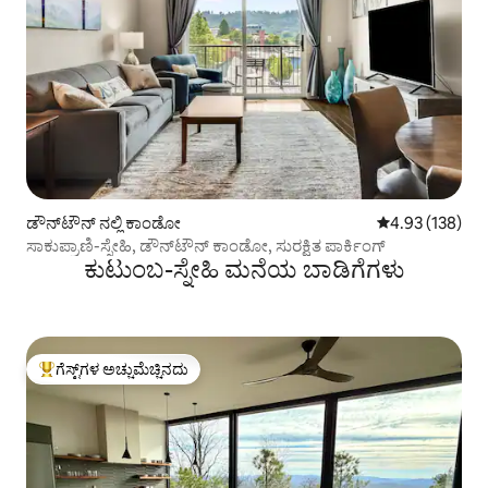
ಡೌನ್‌ಟೌನ್ ನಲ್ಲಿ ಕಾಂಡೋ
5 ರಲ್ಲಿ 4.93 ಸರಾ
4.93 (138)
ಸಾಕುಪ್ರಾಣಿ-ಸ್ನೇಹಿ, ಡೌನ್‌ಟೌನ್ ಕಾಂಡೋ, ಸುರಕ್ಷಿತ ಪಾರ್ಕಿಂಗ್
ಕುಟುಂಬ-ಸ್ನೇಹಿ ಮನೆಯ ಬಾಡಿಗೆಗಳು
ಗೆಸ್ಟ್‌ಗಳ ಅಚ್ಚುಮೆಚ್ಚಿನದು
ಗೆಸ್ಟ್‌ಗಳಿಗೆ ಅತಿ ಹೆಚ್ಚು ಅಚ್ಚುಮೆಚ್ಚಿನದು