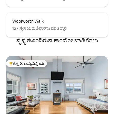
Woolworth Walk
127 ಸ್ಥಳೀಯರು ಶಿಫಾರಸು ಮಾಡಿದ್ದಾರೆ
ವೈಫೈ ಹೊಂದಿರುವ ಕಾಂಡೋ ಬಾಡಿಗೆಗಳು
ಗೆಸ್ಟ್‌ಗಳ ಅಚ್ಚುಮೆಚ್ಚಿನದು
ಗೆಸ್ಟ್‌ಗಳಿಗೆ ಅತಿ ಹೆಚ್ಚು ಅಚ್ಚುಮೆಚ್ಚಿನದು