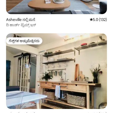
Asheville ನಲ್ಲಿ ಮನೆ
5 ರಲ್ಲಿ 5.0 ಸರಾ
5.0 (132)
ದಿ ಹಾರ್ಡ್ ಟೈಮ್ಸ್ ಇನ್
ಗೆಸ್ಟ್‌ಗಳ ಅಚ್ಚುಮೆಚ್ಚಿನದು
ಗೆಸ್ಟ್‌ಗಳ ಅಚ್ಚುಮೆಚ್ಚಿನದು