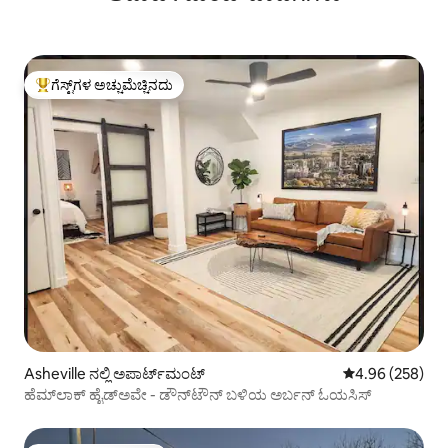
ಗೆಸ್ಟ್‌ಗಳ ಅಚ್ಚುಮೆಚ್ಚಿನದು
ಗೆಸ್ಟ್‌ಗಳಿಗೆ ಅತಿ ಹೆಚ್ಚು ಅಚ್ಚುಮೆಚ್ಚಿನದು
Asheville ನಲ್ಲಿ ಅಪಾರ್ಟ್‌ಮಂಟ್
5 ರಲ್ಲಿ 4.96 ಸರಾ
4.96 (258)
ಹೆಮ್‌ಲಾಕ್ ಹೈಡ್‌ಅವೇ - ಡೌನ್‌ಟೌನ್ ಬಳಿಯ ಅರ್ಬನ್ ಓಯಸಿಸ್