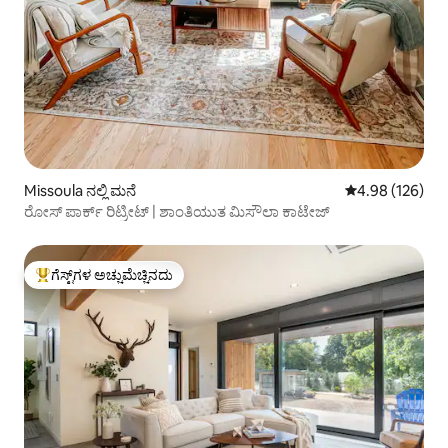
Missoula ನಲ್ಲಿ ಮನೆ
5 ರಲ್ಲಿ 4.98 ಸರಾ
4.98 (126)
ರೋಸ್ ಪಾರ್ಕ್ ರಿಟ್ರೀಟ್ | ಶಾಂತಿಯುತ ಮಿಸೌಲಾ ಕಾಟೇಜ್
ಗೆಸ್ಟ್‌ಗಳ ಅಚ್ಚುಮೆಚ್ಚಿನದು
ಗೆಸ್ಟ್‌ಗಳಿಗೆ ಅತಿ ಹೆಚ್ಚು ಅಚ್ಚುಮೆಚ್ಚಿನದು