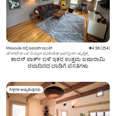
Missoula ನಲ್ಲಿ ಅಪಾರ್ಟ್‌ಮಂಟ್
5 ರಲ್ಲಿ 4.98 ಸರಾ
4.98 (254)
ಡೌನ್‌ಟೌನ್ ಬಳಿ ಸೆಂಟ್ರಲ್ ಲೊಕೇಟೆಡ್ ಅಪ್‌ಸ್ಟೇರ್ಸ್ ಡ್ಯುಪ್ಲೆಕ್ಸ್
ಕಾರಸ್ ಪಾರ್ಕ್ ಬಳಿ ಇತರ ಉತ್ತಮ ಐಷಾರಾಮಿ
ರಜಾದಿನದ ಬಾಡಿಗೆ ವಸತಿಗಳು
ಗೆಸ್ಟ್‌ಗಳ ಅಚ್ಚುಮೆಚ್ಚಿನದು
ಗೆಸ್ಟ್‌ಗಳ ಅಚ್ಚುಮೆಚ್ಚಿನದು