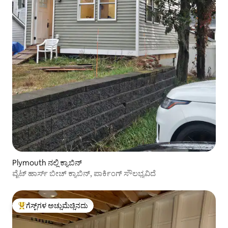
Plymouth ನಲ್ಲಿ ಕ್ಯಾಬಿನ್
ವೈಟ್ ಹಾರ್ಸ್ ಬೀಚ್ ಕ್ಯಾಬಿನ್, ಪಾರ್ಕಿಂಗ್ ಸೌಲಭ್ಯವಿದೆ
ಗೆಸ್ಟ್‌ಗಳ ಅಚ್ಚುಮೆಚ್ಚಿನದು
ಗೆಸ್ಟ್‌ಗಳಿಗೆ ಅತಿ ಹೆಚ್ಚು ಅಚ್ಚುಮೆಚ್ಚಿನದು