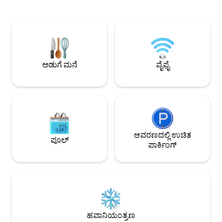
ಕೇಬಲ್ ಹೊಂದಿರುವ ಎರಡು ಟಿವಿಗಳು, ಮೇಲ್ಛಾವಣಿ
ಬೈಕ್ ಸವಾರಿ (ಅಥವಾ ಸ
ಹೊಂದಿರುವ ಮುಖಮಂಟಪ, ಗ್ಯಾಸ್ ಗ್ರಿಲ್, ಬೆಂಕಿ
ಮತ್ತು ಫಸ್ಟ್ ಲೈಟ್ ಬೀ
ಹಚ್ಚುವ ಸ್ಥಳ, ಹಂಚಿಕೊಂಡ ಪೂಲ್ ಮತ್ತು ಬೀಚ್
ಕ್ಲಾಮ್ ಶ್ಯಾಕ್ (ನಡಿಗೆ 
ಪ್ರವೇಶ, ಮತ್ತು ಎರಡು ಪಾರ್ಕಿಂಗ್ ಸ್ಥಳಗಳನ್ನು
ಪಾಂಡ್ಸ್, ಕಾಫಿ, ಅಂಗಡಿ
ಆನಂದಿಸಿ. ಸಾರ್ವಜನಿಕ ರೆಸಾರ್ಟ್ ವೈ-ಫೈ
ಕೇಪ್ ಕಾಡ್ ರೈಲ್ ಟ್ರೇ
ನಿಧಾನವಾಗಿರಬಹುದು; ವಿಶ್ವಾಸಾರ್ಹ ಸ್ಟ್ರೀಮಿಂಗ್
ನೀವು ಎಷ್ಟು ದೂರ ನ
ಅಥವಾ ರಿಮೋಟ್ ಕೆಲಸಕ್ಕಾಗಿ ಹಾಟ್‌ಸ್ಪಾಟ್ ತನ್ನಿ.
ಇಷ್ಟಪಡುತ್ತೀರಿ ಎಂಬು
ಅಡುಗೆ ಮನೆ
ವೈಫೈ
ಆವರಣದಲ್ಲಿ ಉಚಿತ
ಪೂಲ್
ಪಾರ್ಕಿಂಗ್
ಹವಾನಿಯಂತ್ರಣ