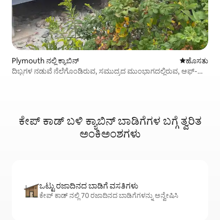
Plymouth ನಲ್ಲಿ ಕ್ಯಾಬಿನ್
ವಾಸ್ತವ್ಯ ಹೂ
ಹೊಸತು
ದಿಬ್ಬಗಳ ನಡುವೆ ನೆಲೆಗೊಂಡಿರುವ, ಸಮುದ್ರದ ಮುಂಭಾಗದಲ್ಲಿರುವ, ಆಫ್-
ಗ್ರಿಡ್ ಕಾಟೇಜ್.
ಕೇಪ್ ಕಾಡ್ ಬಳಿ ಕ್ಯಾಬಿನ್ ಬಾಡಿಗೆಗಳ ಬಗ್ಗೆ ತ್ವರಿತ
ಅಂಕಿಅಂಶಗಳು
ಒಟ್ಟು ರಜಾದಿನದ ಬಾಡಿಗೆ ವಸತಿಗಳು
ಕೇಪ್ ಕಾಡ್ ನಲ್ಲಿ 70 ರಜಾದಿನದ ಬಾಡಿಗೆಗಳನ್ನು ಅನ್ವೇಷಿಸಿ