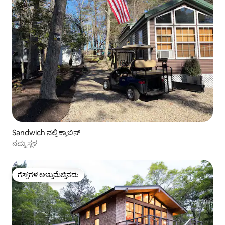
Sandwich ನಲ್ಲಿ ಕ್ಯಾಬಿನ್
ನಮ್ಮ ಸ್ಥಳ
ಗೆಸ್ಟ್‌ಗಳ ಅಚ್ಚುಮೆಚ್ಚಿನದು
ಗೆಸ್ಟ್‌ಗಳ ಅಚ್ಚುಮೆಚ್ಚಿನದು