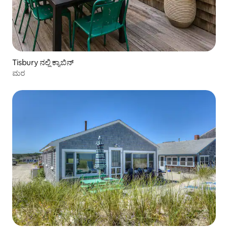
Tisbury ನಲ್ಲಿ ಕ್ಯಾಬಿನ್
ಮರ