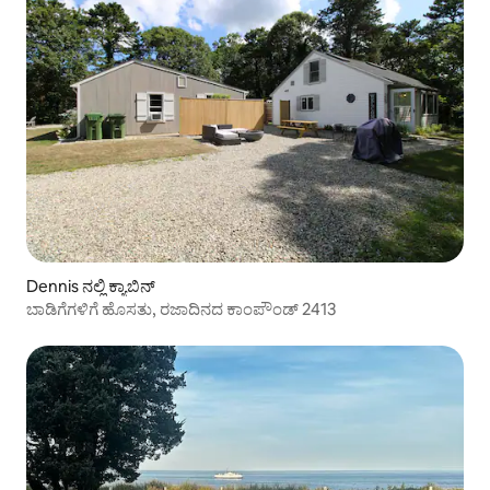
Dennis ನಲ್ಲಿ ಕ್ಯಾಬಿನ್
ಬಾಡಿಗೆಗಳಿಗೆ ಹೊಸತು, ರಜಾದಿನದ ಕಾಂಪೌಂಡ್ 2413