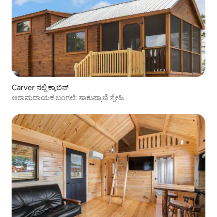
Carver ನಲ್ಲಿ ಕ್ಯಾಬಿನ್
ಆರಾಮದಾಯಕ ಬಂಗಲೆ: ಸಾಕುಪ್ರಾಣಿ ಸ್ನೇಹಿ