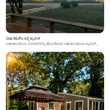
Oak Bluffs ನಲ್ಲಿ ಕ್ಯಾಬಿನ್
ಬಹುಕಾಂತೀಯ ನೋಟಗಳನ್ನು ಹೊಂದಿರುವ ಬಹುಕಾಂತೀಯ ಕ್ಯಾಬಿನ್
(ಪಟ್ಟಣಕ್ಕೆ ನಡೆಯಿರಿ)