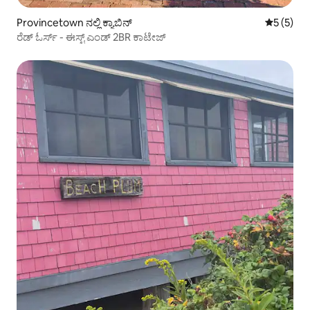
Provincetown ನಲ್ಲಿ ಕ್ಯಾಬಿನ್
5 ರಲ್ಲಿ 5 
5 (5)
ರೆಡ್ ಓರ್ಸ್ - ಈಸ್ಟ್ ಎಂಡ್ 2BR ಕಾಟೇಜ್