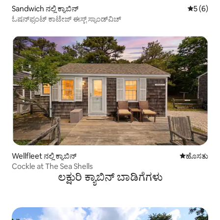
Sandwich ನಲ್ಲಿ ಕ್ಯಾಬಿನ್
5 ರಲ್ಲಿ 5 
5 (6)
ಓಷನ್‌ಫ್ರಂಟ್ ಕಾಟೇಜ್ ಈಸ್ಟ್ ಸ್ಯಾಂಡ್‌ವಿಚ್
Wellfleet ನಲ್ಲಿ ಕ್ಯಾಬಿನ್
ವಾಸ್ತವ್ಯ ಹೂ
ಹೊಸತು
Cockle at The Sea Shells
ಲಕ್ಷುರಿ ಕ್ಯಾಬಿನ್ ಬಾಡಿಗೆಗಳು