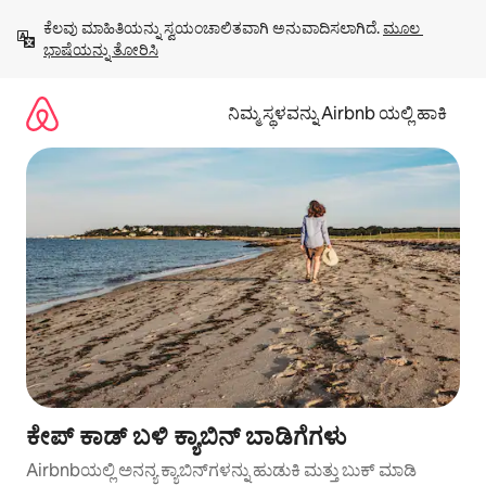
ವಿಷಯಕ್ಕೆ
ಕೆಲವು ಮಾಹಿತಿಯನ್ನು ಸ್ವಯಂಚಾಲಿತವಾಗಿ ಅನುವಾದಿಸಲಾಗಿದೆ. 
ಮೂಲ 
ಹೋಗಿ
ಭಾಷೆಯನ್ನು ತೋರಿಸಿ
ನಿಮ್ಮ ಸ್ಥಳವನ್ನು Airbnb ಯಲ್ಲಿ ಹಾಕಿ
ಕೇಪ್ ಕಾಡ್ ಬಳಿ ಕ್ಯಾಬಿನ್ ಬಾಡಿಗೆಗಳು
Airbnbಯಲ್ಲಿ ಅನನ್ಯ ಕ್ಯಾಬಿನ್‌ಗಳನ್ನು ಹುಡುಕಿ ಮತ್ತು ಬುಕ್ ಮಾಡಿ