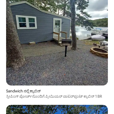
Sandwich ನಲ್ಲಿ ಕ್ಯಾಬಿನ್
ಸ್ಲೀಪಿಂಗ್ ಪೋರ್ಚ್‌ನೊಂದಿಗೆ ಪ್ರೀಮಿಯರ್ ವಾಟರ್‌ಫ್ರಂಟ್ ಕ್ಯಾಬಿನ್ 1 BR