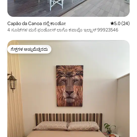
Capão da Canoa ನಲ್ಲಿ ಕಾಂಡೋ
5 ರಲ್ಲಿ 5.0 ಸರ
5.0 (24)
4 ಸೂಟ್‌ಗಳ ಮನೆ ಫಂಡೋಸ್ ಲಾಗೊ ಕಪಾವೊ ಇಲ್ಹಾಸ್ 99923546
ಗೆಸ್ಟ್‌ಗಳ ಅಚ್ಚುಮೆಚ್ಚಿನದು
ಗೆಸ್ಟ್‌ಗಳ ಅಚ್ಚುಮೆಚ್ಚಿನದು