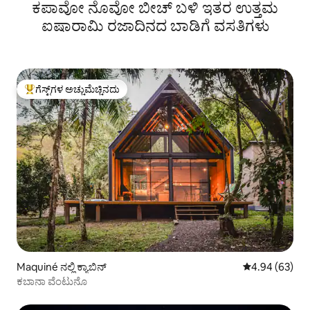
ಕಪಾವೋ ನೊವೋ ಬೀಚ್ ಬಳಿ ಇತರ ಉತ್ತಮ
ಐಷಾರಾಮಿ ರಜಾದಿನದ ಬಾಡಿಗೆ ವಸತಿಗಳು
ಗೆಸ್ಟ್‌ಗಳ ಅಚ್ಚುಮೆಚ್ಚಿನದು
ಗೆಸ್ಟ್‌ಗಳಿಗೆ ಅತಿ ಹೆಚ್ಚು ಅಚ್ಚುಮೆಚ್ಚಿನದು
Maquiné ನಲ್ಲಿ ಕ್ಯಾಬಿನ್
5 ರಲ್ಲಿ 4.94 ಸರ
4.94 (63)
ಕಬಾನಾ ವೆಂಟುನೊ