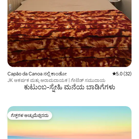
Capão da Canoa ನಲ್ಲಿ ಕಾಂಡೋ
5 ರಲ್ಲಿ 5.0 ಸರ
5.0 (32)
JK ಆಕರ್ಷಕ ಮತ್ತು ಆರಾಮದಾಯಕ | ಗೇಟೆಡ್ ಸಮುದಾಯ
ಕುಟುಂಬ-ಸ್ನೇಹಿ ಮನೆಯ ಬಾಡಿಗೆಗಳು
ಗೆಸ್ಟ್‌ಗಳ ಅಚ್ಚುಮೆಚ್ಚಿನದು
ಗೆಸ್ಟ್‌ಗಳ ಅಚ್ಚುಮೆಚ್ಚಿನದು