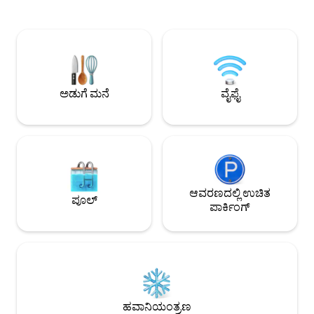
10 ನಿಮಿಷಗಳ ದೂರದಲ್ಲಿದೆ. ಭದ್ರತೆ 24 ಗಂಟೆ. *2
ಒದಗಿಸುತ್ತದೆ. * 3 ಬೆಡ್‌ರೂಮ್‌ಗಳು, ಎಲ್ಲವೂ ಎನ್-
ವರ್ಷಕ್ಕಿಂತ ಮೇಲ್ಪಟ್ಟ ಮಕ್ಕಳನ್ನು ನಾವು ಆಕ್ಯುಪೆನ್ಸಿ
ಸೂಟ್ (ಒಂದು ಸಾಗರ ವೀಕ
ಉದ್ದೇಶಗಳು ಮತ್ತು ಮೌಲ್ಯಗಳಿಗಾಗಿ ಗೆಸ್ಟ್‌ಗಳೆಂದು
ಬೆಡ್‌ರೂಮ್‌ಗಳಲ್ಲಿ ಹವ
ಪರಿಗಣಿಸುತ್ತೇವೆ. *ಮುಂಚಿತವಾಗಿ ಸೂಚನೆ ನೀಡಿದರೆ
ಮನೆಯಾದ್ಯಂತ ಬಿಸಿ ನೀರು * 1 ಅರ್ಧ ಸ್ನಾನದ ಕ
ಮಾತ್ರ ಭೇಟಿ ನೀಡಬಹುದು. ನಾವು ಪ್ರಾಪರ್ಟಿಯಲ್ಲಿ
ವಿಶಾಲವಾದ ಮತ್ತು ಸಂ
ಪಾರ್ಟಿಗಳು ಅಥವಾ ಈವೆಂಟ್‌ಗಳನ್ನು
ಲಿವಿಂಗ್ ರೂಮ್ * ಪೂರ್ಣ ಅಡುಗೆಮನೆ * ಬಾರ್ಬೆಕ್ಯೂ
ಅನುಮತಿಸುವುದಿಲ್ಲ. ನಿಯಮಗಳು: ಪ್ರಾಪರ್ಟಿಯ
* ಸಿಂಕ್, ವಾಷರ್ ಮತ್ತ
ಅಡುಗೆ ಮನೆ
ವೈಫೈ
ಒಳಗೆ ಧೂಮಪಾನವಿಲ್ಲ. ಟೌನ್‌ಶಿಪ್ ಶಾಂತ
ಲಾಂಡ್ರಿ ರೂಮ್ * ಈಜ
ಸಮಯವನ್ನು ಪಾಲಿಸಿ.
ಪೀಠೋಪಕರಣಗಳು * ಭದ್ರತ
ಆವರಣದಲ್ಲಿ ಉಚಿತ
ಪೂಲ್
ಪಾರ್ಕಿಂಗ್
ಹವಾನಿಯಂತ್ರಣ