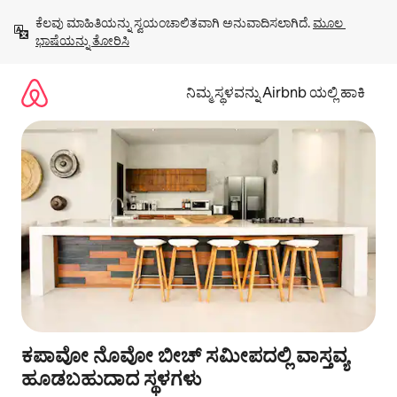
ವಿಷಯಕ್ಕೆ
ಕೆಲವು ಮಾಹಿತಿಯನ್ನು ಸ್ವಯಂಚಾಲಿತವಾಗಿ ಅನುವಾದಿಸಲಾಗಿದೆ. 
ಮೂಲ 
ಹೋಗಿ
ಭಾಷೆಯನ್ನು ತೋರಿಸಿ
ನಿಮ್ಮ ಸ್ಥಳವನ್ನು Airbnb ಯಲ್ಲಿ ಹಾಕಿ
ಕಪಾವೋ ನೊವೋ ಬೀಚ್ ಸಮೀಪದಲ್ಲಿ ವಾಸ್ತವ್ಯ
ಹೂಡಬಹುದಾದ ಸ್ಥಳಗಳು