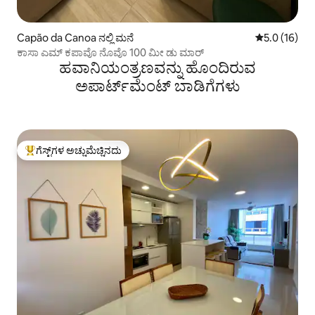
Capão da Canoa ನಲ್ಲಿ ಮನೆ
5 ರಲ್ಲಿ 5.0 ಸರ
5.0 (16)
ಕಾಸಾ ಎಮ್ ಕಪಾವೊ ನೊವೊ 100 ಮೀ ಡು ಮಾರ್
ಹವಾನಿಯಂತ್ರಣವನ್ನು ಹೊಂದಿರುವ
ಅಪಾರ್ಟ್‌ಮೆಂಟ್‌ ಬಾಡಿಗೆಗಳು
ಗೆಸ್ಟ್‌ಗಳ ಅಚ್ಚುಮೆಚ್ಚಿನದು
ಗೆಸ್ಟ್‌ಗಳಿಗೆ ಅತಿ ಹೆಚ್ಚು ಅಚ್ಚುಮೆಚ್ಚಿನದು