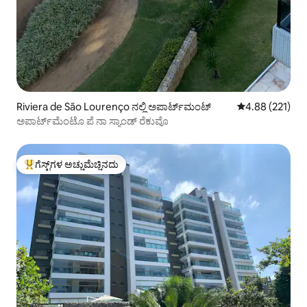
Riviera de São Lourenço ನಲ್ಲಿ ಅಪಾರ್ಟ್‌ಮಂಟ್
5 ರಲ್ಲಿ 4.88 ಸರಾ
4.88 (221)
ಅಪಾರ್ಟ್‌ಮೆಂಟೊ ಪೆ ನಾ ಸ್ಯಾಂಡ್ ರೆಕುವೊ
ಗೆಸ್ಟ್‌ಗಳ ಅಚ್ಚುಮೆಚ್ಚಿನದು
ಗೆಸ್ಟ್‌ಗಳಿಗೆ ಅತಿ ಹೆಚ್ಚು ಅಚ್ಚುಮೆಚ್ಚಿನದು