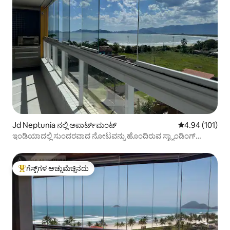
Jd Neptunia ನಲ್ಲಿ ಅಪಾರ್ಟ್‌ಮಂಟ್
5 ರಲ್ಲಿ 4.94 ಸರಾ
4.94 (101)
ಇಂಡಿಯಾದಲ್ಲಿ ಸುಂದರವಾದ ನೋಟವನ್ನು ಹೊಂದಿರುವ ಸ್ಟ್ಯಾಂಡಿಂಗ್
ಸ್ಯಾಂಡ್ ಅಪಾರ್ಟ್‌ಮೆಂಟ್
ಗೆಸ್ಟ್‌ಗಳ ಅಚ್ಚುಮೆಚ್ಚಿನದು
ಗೆಸ್ಟ್‌ಗಳಿಗೆ ಅತಿ ಹೆಚ್ಚು ಅಚ್ಚುಮೆಚ್ಚಿನದು