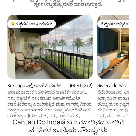
ಸ್ಥಳಗಳನ್ನು ಹೆಚ್ಚು ರೇಟ್ ಮಾಡಲಾಗುತ್ತದೆ.
ಗೆಸ್ಟ್‌ಗಳ ಅಚ್ಚುಮೆಚ್ಚಿನದು
ಗೆಸ್ಟ್‌ಗಳ ಅಚ್ಚುಮೆಚ್ಚಿನ
ಗೆಸ್ಟ್‌ಗಳಿಗೆ ಅತಿ ಹೆಚ್ಚು ಅಚ್ಚುಮೆಚ್ಚಿನದು
ಗೆಸ್ಟ್‌ಗಳ ಅಚ್ಚುಮೆಚ್ಚಿನ
Bertioga ನಲ್ಲಿ ಅಪಾರ್ಟ್‌ಮಂಟ್
5 ರಲ್ಲಿ 4.91 ಸರಾಸರಿ ರೇಟಿಂಗ್, 272 ವಿ
4.91 (272)
Riviera de São Lour
ಕಾಂಡೋ
ಆರಾಮದಾಯಕ ಕಡಲತೀರದ ಅಪಾರ್ಟ್‌ಮೆಂಟ್
ರಿವೇರಿಯಾದಲ್ಲಿ ಸೋಫಿಸ
(ಸಾಗರದಿಂದ 10 ಮೀಟರ್)
ನಮ್ಮ ಇತ್ತೀಚೆಗೆ ನವೀಕರಿಸಿದ ಅಪಾರ್ಟ್‌ಮೆಂಟ್
ಅತ್ಯಾಧುನಿಕ ಮತ್ತು ಕ್
ಕಡಲತೀರವನ್ನು ಎದುರಿಸುತ್ತಿದೆ ಮತ್ತು ಸಾಗರಕ್ಕೆ ವಿಶೇಷ
ಹೊಚ್ಚ ಹೊಸ ಕಟ್ಟಡದಲ್ಲಿ
ಮತ್ತು ಬಹುಕಾಂತೀಯ ನೋಟವನ್ನು ಹೊಂದಿದೆ! ತಾಳೆ
ಬೇಸಿಗೆಯಲ್ಲಿ ನಾವು ಗೆಸ್
ಮರಗಳು, ಪಕ್ಷಿಗಳು ಮತ್ತು ನಮ್ಮ ಬಾಲ್ಕನಿ ಮತ್ತು
ನಮ್ಮ ಮನೆ. ಹವಾನಿಯಂತ್
Cantão Do Indaiá ಬಳಿ ರಜಾದಿನದ ಬಾಡಿಗೆ
ಮರಳಿನ ನಡುವೆ ಆಟದ ಮೈದಾನವನ್ನು ಹೊಂದಿರುವ
240Mb. ಟಿವಿ 60"ಲಿವಿಂ
ಉದ್ಯಾನ ಮಾತ್ರ ಇದೆ. ಅಪಾರ್ಟ್‌ಮೆಂಟ್ ತುಂಬಾ
ಬೆಡ್‌ರೂಮ್‌ಗಳಲ್ಲಿ. ಕುಕ್
ವಸತಿಗಳ ಜನಪ್ರಿಯ ಸೌಲಭ್ಯಗಳು
ಆರಾಮದಾಯಕವಾಗಿದೆ ಮತ್ತು ವಿಶ್ರಾಂತಿ ಪಡೆಯಲು
ಮೈಕ್ರೊವೇವ್. ರೆಫ್ರಿಜರೇ