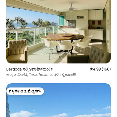
Bertioga ನಲ್ಲಿ ಅಪಾರ್ಟ್‌ಮಂಟ್
5 ರಲ್ಲಿ 4.99 ಸರಾ
4.99 (166)
ಅದ್ಭುತ ನೋಟ, ನಿಜವಾಗಿಯೂ ಮರಳಿನಲ್ಲಿ ಕಾಲು!!!
ಗೆಸ್ಟ್‌ಗಳ ಅಚ್ಚುಮೆಚ್ಚಿನದು
ಗೆಸ್ಟ್‌ಗಳ ಅಚ್ಚುಮೆಚ್ಚಿನದು