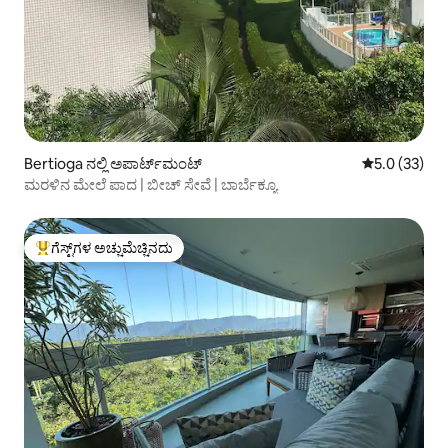
Bertioga ನಲ್ಲಿ ಅಪಾರ್ಟ್‌ಮಂಟ್
5 ರಲ್ಲಿ 5.0 ಸರ
5.0 (33)
ಮರಳಿನ ಮೇಲೆ ಪಾದ | ಬೀಚ್ ಸೇವೆ | ಬಾರ್ಬೆಕ್ಯೂ
ಗೆಸ್ಟ್‌ಗಳ ಅಚ್ಚುಮೆಚ್ಚಿನದು
ಗೆಸ್ಟ್‌ಗಳಿಗೆ ಅತಿ ಹೆಚ್ಚು ಅಚ್ಚುಮೆಚ್ಚಿನದು