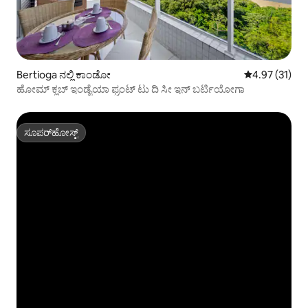
Bertioga ನಲ್ಲಿ ಕಾಂಡೋ
5 ರಲ್ಲಿ 4.97 ಸರ
4.97 (31)
ಹೋಮ್ ಕ್ಲಬ್ ಇಂಡೈಯಾ ಫ್ರಂಟ್ ಟು ದಿ ಸೀ ಇನ್ ಬರ್ಟಿಯೋಗಾ
ಸೂಪರ್‌ಹೋಸ್ಟ್
ಸೂಪರ್‌ಹೋಸ್ಟ್