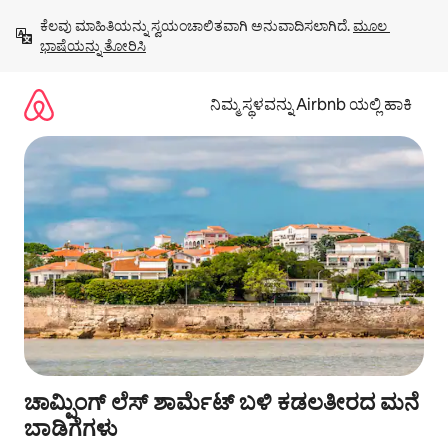
ವಿಷಯಕ್ಕೆ
ಕೆಲವು ಮಾಹಿತಿಯನ್ನು ಸ್ವಯಂಚಾಲಿತವಾಗಿ ಅನುವಾದಿಸಲಾಗಿದೆ. 
ಮೂಲ 
ಹೋಗಿ
ಭಾಷೆಯನ್ನು ತೋರಿಸಿ
ನಿಮ್ಮ ಸ್ಥಳವನ್ನು Airbnb ಯಲ್ಲಿ ಹಾಕಿ
ಚಾಮ್ಪಿಂಗ್ ಲೆಸ್ ಶಾರ್ಮೆಟ್ ಬಳಿ ಕಡಲತೀರದ ಮನೆ
ಬಾಡಿಗೆಗಳು