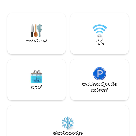
ಆರಾಮದಾಯಕ, ಈ ಡ್ಯುಪ್ಲೆಕ್ಸ್ ತುಂಬಾ
ನವೀಕರಿಸಲಾಗಿದೆ, ಇದು 
ಸುಸಜ್ಜಿತವಾಗಿದೆ: ಅಳವಡಿಸಲಾದ ಅಡುಗೆಮನೆ,
ಅಳವಡಿಸಲಾದ ಮತ್ತು ಸು
ಶಾಂಪೇನ್ ಕಪ್‌ಗಳು, ಡಿನ್ನರ್ ಮತ್ತು ಬ್ರೇಕ್‌ಫಾಸ್ಟ್‌ಗಾಗಿ
ಹೊಂದಿರುವ ಲಿವಿಂಗ್ ರ
ಎಲ್ಲವೂ, ಮೈಕ್ರೊವೇವ್, ನೆಸ್ಪ್ರೆಸೊ, ಸೋಫಾ,
ತಿನ್ನಬಹುದಾದ ಬಾಲ್ಕನಿ
ಸಂಪರ್ಕಿತ ಟಿವಿ, ಎಲ್‌ಇಡಿಗಳು, ವೈಫೈ, ವಾಯ್ಸ್
ಬಾತ್‌ರೂಮ್, ಪ್ರತ್ಯ
ಅಸಿಸ್ಟೆಂಟ್ ಸ್ಪೀಕರ್, ಸ್ಪಾಟಿಫೈ, ಪ್ರತ್ಯೇಕ ಶೌಚಾಲಯ,
ಕೋಣೆ. ಖಾಸಗಿ ಪಾರ್ಕಿಂಗ್
ಶವರ್, ಸರ್ವ್ ಮಾಡಿದ ಡ್ರೈಯರ್, ನಿಕಟ ವಿಸ್ತರಣೆ.
ಪ್ಯಾಡಲ್ ಬೋರ್ಡಿಂಗ್ ಹಾ
ಅಡುಗೆ ಮನೆ
ವೈಫೈ
ವಿಲಕ್ಷಣ ರಜಾದಿನಗಳನ್ನ
ಆವರಣದಲ್ಲಿ ಉಚಿತ
ಪೂಲ್
ಪಾರ್ಕಿಂಗ್
ಹವಾನಿಯಂತ್ರಣ