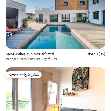
Saint-Palais-sur-Mer ನಲ್ಲಿ ಮನೆ
5 ರಲ್ಲಿ 4.91 ಸರ
4.91 (35)
ಗಾಲ್ಫ್‌ನ ಬುಡದಲ್ಲಿ ಸಮುದ್ರ ವೀಕ್ಷಣೆ ವಿಲ್ಲಾ
ಗೆಸ್ಟ್‌ಗಳ ಅಚ್ಚುಮೆಚ್ಚಿನದು
ಗೆಸ್ಟ್‌ಗಳ ಅಚ್ಚುಮೆಚ್ಚಿನದು