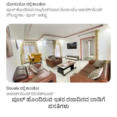
ಬೋನಂಜೋ ನಲ್ಲಿ ಕಾಂಡೋ
ಪೂಲ್ ಹೊಂದಿರುವ ಸಜ್ಜುಗೊಳಿಸಲಾದ ಬೊನಾಂಜೊ ಅಪಾರ್ಟ್‌ಮೆಂಟ್
ಸೌಲಭ್ಯಗಳು
·
ಪೂಲ್
·
ಆತಿಥ್ಯ
Douala ನಲ್ಲಿ ಕಾಂಡೋ
ಅಪಾರ್ಟ್‌ಮೆಂಟ್ 03 ಬೆಡ್‌ರೂಮ್‌
ಪೂಲ್‌ ಹೊಂದಿರುವ ಇತರ ರಜಾದಿನದ ಬಾಡಿಗೆ
ವಸತಿಗಳು