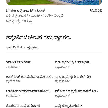
Limbe ನಲ್ಲಿ ಅಪಾರ್ಟ್‌ಮಂಟ್
5 ರಲ್ಲಿ 5.0 
5.0 (4)
ಬೆಕಿ ಬೆಸ್ಟ್ ಅಪಾರ್ಟ್‌ಮೆಂಟ್ - 1BDR- ವಿಲ್ಲಾ 2
ಮೌಲ್ಯ
·
ಸ್ಥಳ
·
ಆತಿಥ್ಯ
ಅನ್ವೇಷಿಸಬೇಕಿರುವ ಗಮ್ಯಸ್ಥಾನಗಳು
ಇತರ ರೀತಿಯ ವಾಸ್ತವ್ಯಗಳು
ರೆಸಾರ್ಟ್ ಬಾಡಿಗೆಗಳು
ಬೆಡ್ ಆ್ಯಂಡ್ ಬ್ರೇಕ್‌ಫಾಸ್ಟ್‌ಗಳು
ಕ್ಯಾಮರೂನ್
ಕ್ಯಾಮರೂನ್
ಹಾಟ್ ಟಬ್ ಹೊಂದಿರುವ ಬಾಡಿಗೆ ವಸತಿಗಳು
ಸಾಕುಪ್ರಾಣಿ-ಸ್ನೇಹಿ ಬಾಡಿಗೆಗಳು
ಕ್ಯಾಮರೂನ್
ಕ್ಯಾಮರೂನ್
ಕಡಲತೀರದ ಪ್ರವೇಶಾವಕಾಶ ಹೊಂದಿರುವ ವಸತಿ ಬಾಡಿಗೆಗಳು
ಸರೋವರದ ಪ್ರವೇಶವಕಾಶ ಹೊಂದಿರುವ ಬಾಡಿಗೆಗಳು
ಕ್ಯಾಮರೂನ್
ಕ್ಯಾಮರೂನ್
ರಜಾದಿನದ ಮನೆ ಬಾಡಿಗೆಗಳು
ಇನ್ನು ಹೆಚ್ಚು ತೋರಿಸಿ