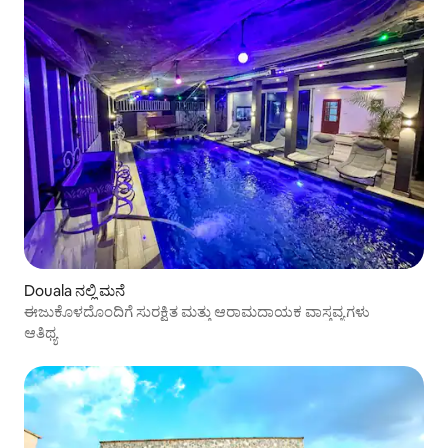
Douala ನಲ್ಲಿ ಮನೆ
ಈಜುಕೊಳದೊಂದಿಗೆ ಸುರಕ್ಷಿತ ಮತ್ತು ಆರಾಮದಾಯಕ ವಾಸ್ತವ್ಯಗಳು
ಆತಿಥ್ಯ