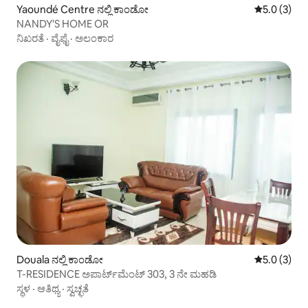
Yaoundé Centre ನಲ್ಲಿ ಕಾಂಡೋ
5 ರಲ್ಲಿ 5.0 
5.0 (3)
NANDY'S HOME OR
ನಿಖರತೆ
·
ವೈಫೈ
·
ಅಲಂಕಾರ
Douala ನಲ್ಲಿ ಕಾಂಡೋ
5 ರಲ್ಲಿ 5.0 
5.0 (3)
T-RESIDENCE ಅಪಾರ್ಟ್‌ಮೆಂಟ್ 303, 3 ನೇ ಮಹಡಿ
ಸ್ಥಳ
·
ಆತಿಥ್ಯ
·
ಸ್ವಚ್ಛತೆ