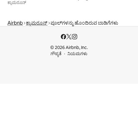
ಕ್ಯಾಮರೂನ್
Airbnb
ಕ್ಯಾಮರೂನ್
ಪೂಲ್‍ಗಳನ್ನು ಹೊಂದಿರುವ ಬಾಡಿಗೆಗಳು
© 2026 Airbnb, Inc.
ಗೌಪ್ಯತೆ
ನಿಯಮಗಳು