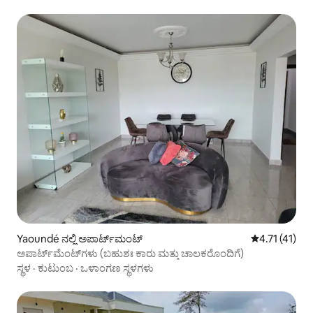
Yaoundé ನಲ್ಲಿ ಅಪಾರ್ಟ್‌ಮಂಟ್
5 ರಲ್ಲಿ 4.71 ಸ
4.71 (41)
ಅಪಾರ್ಟ್‌ಮೆಂಟ್‌ಗಳು (ಬಹುಶಃ ಕಾರು ಮತ್ತು ಚಾಲಕರೊಂದಿಗೆ)
ಸ್ಥಳ
·
ಕುಟುಂಬ
·
ಒಳಾಂಗಣ ಸ್ಥಳಗಳು