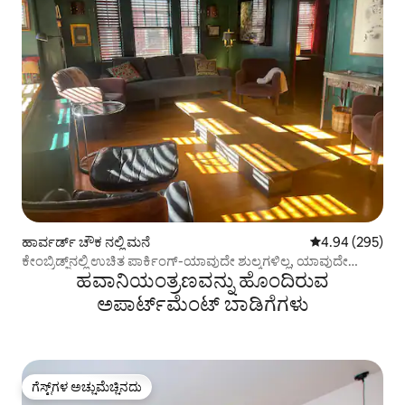
ಹಾರ್ವರ್ಡ್ ಚೌಕ ನಲ್ಲಿ ಮನೆ
5 ರಲ್ಲಿ 4.94 ಸರಾ
4.94 (295)
ಕೇಂಬ್ರಿಡ್ಜ್‌ನಲ್ಲಿ ಉಚಿತ ಪಾರ್ಕಿಂಗ್-ಯಾವುದೇ ಶುಲ್ಕಗಳಿಲ್ಲ, ಯಾವುದೇ
ಹವಾನಿಯಂತ್ರಣವನ್ನು ಹೊಂದಿರುವ
ಗ್ಯಾರೇಜ್‌ಗಳಿಲ್ಲ.
ಅಪಾರ್ಟ್‌ಮೆಂಟ್‌ ಬಾಡಿಗೆಗಳು
ಗೆಸ್ಟ್‌ಗಳ ಅಚ್ಚುಮೆಚ್ಚಿನದು
ಗೆಸ್ಟ್‌ಗಳ ಅಚ್ಚುಮೆಚ್ಚಿನದು