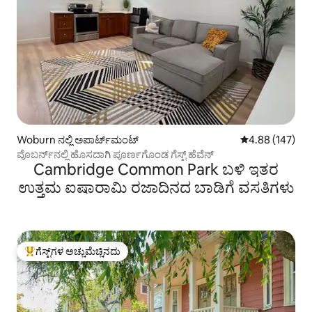
Woburn ನಲ್ಲಿ ಅಪಾರ್ಟ್‌ಮಂಟ್
5 ರಲ್ಲಿ 4.88 ಸರಾ
4.88 (147)
ವೊಬರ್ನ್‌ನಲ್ಲಿ ಹೊಸದಾಗಿ ಪೂರ್ಣಗೊಂಡ ಗೆಸ್ಟ್ ಹೆವೆನ್
Cambridge Common Park ಬಳಿ ಇತರ
ಉತ್ತಮ ಐಷಾರಾಮಿ ರಜಾದಿನದ ಬಾಡಿಗೆ ವಸತಿಗಳು
ಗೆಸ್ಟ್‌ಗಳ ಅಚ್ಚುಮೆಚ್ಚಿನದು
ಗೆಸ್ಟ್‌ಗಳಿಗೆ ಅತಿ ಹೆಚ್ಚು ಅಚ್ಚುಮೆಚ್ಚಿನದು