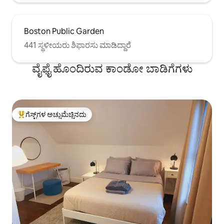
Boston Public Garden
441 ಸ್ಥಳೀಯರು ಶಿಫಾರಸು ಮಾಡಿದ್ದಾರೆ
ವೈಫೈ ಹೊಂದಿರುವ ಕಾಂಡೋ ಬಾಡಿಗೆಗಳು
ಗೆಸ್ಟ್‌ಗಳ ಅಚ್ಚುಮೆಚ್ಚಿನದು
ಗೆಸ್ಟ್‌ಗಳಿಗೆ ಅತಿ ಹೆಚ್ಚು ಅಚ್ಚುಮೆಚ್ಚಿನದು