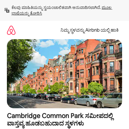
ವಿಷಯಕ್ಕೆ
ಕೆಲವು ಮಾಹಿತಿಯನ್ನು ಸ್ವಯಂಚಾಲಿತವಾಗಿ ಅನುವಾದಿಸಲಾಗಿದೆ. 
ಮೂಲ 
ಹೋಗಿ
ಭಾಷೆಯನ್ನು ತೋರಿಸಿ
ನಿಮ್ಮ ಸ್ಥಳವನ್ನು Airbnb ಯಲ್ಲಿ ಹಾಕಿ
Cambridge Common Park ಸಮೀಪದಲ್ಲಿ
ವಾಸ್ತವ್ಯ ಹೂಡಬಹುದಾದ ಸ್ಥಳಗಳು