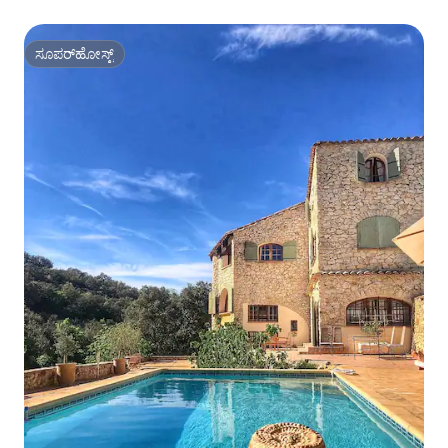
ಸೂಪರ್‌ಹೋಸ್ಟ್
ಸೂಪರ್‌ಹೋಸ್ಟ್