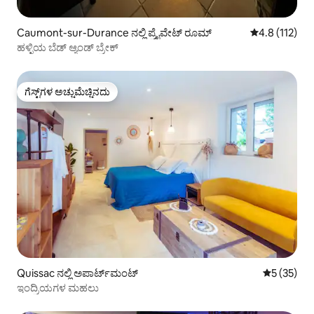
Caumont-sur-Durance ನಲ್ಲಿ ಪ್ರೈವೇಟ್ ರೂಮ್
5 ರಲ್ಲಿ 4.8 ಸರಾ
4.8 (112)
ಹಳ್ಳಿಯ ಬೆಡ್ ಆ್ಯಂಡ್ ಬ್ರೇಕ್
ಗೆಸ್ಟ್‌ಗಳ ಅಚ್ಚುಮೆಚ್ಚಿನದು
ಗೆಸ್ಟ್‌ಗಳ ಅಚ್ಚುಮೆಚ್ಚಿನದು
Quissac ನಲ್ಲಿ ಅಪಾರ್ಟ್‌ಮಂಟ್
5 ರಲ್ಲಿ 5 ಸರ
5 (35)
ಇಂದ್ರಿಯಗಳ ಮಹಲು