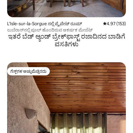
L'Isle-sur-la-Sorgue ನಲ್ಲಿ ಪ್ರೈವೇಟ್ ರೂಮ್
5 ರಲ್ಲಿ 4.97 ಸರಾ
4.97 (153)
ಲುಬೆರಾನ್‌ನಲ್ಲಿ ಪೂಲ್ ಹೊಂದಿರುವ ಆಕರ್ಷಕ ಮೇಜೆಟ್
ಇತರೆ ಬೆಡ್ ಆ್ಯಂಡ್ ಬ್ರೇಕ್‌ಫಾಸ್ಟ್‌ ರಜಾದಿನದ ಬಾಡಿಗೆ
ವಸತಿಗಳು
ಗೆಸ್ಟ್‌ಗಳ ಅಚ್ಚುಮೆಚ್ಚಿನದು
ಗೆಸ್ಟ್‌ಗಳ ಅಚ್ಚುಮೆಚ್ಚಿನದು