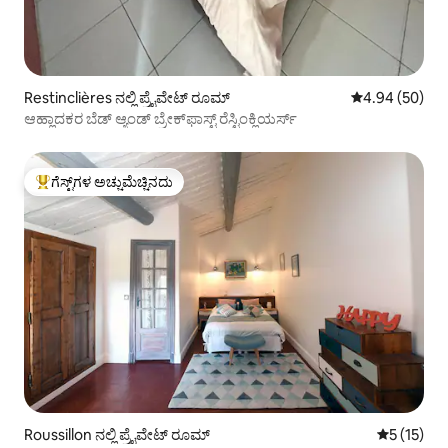
Restinclières ನಲ್ಲಿ ಪ್ರೈವೇಟ್ ರೂಮ್
5 ರಲ್ಲಿ 4.94 ಸರ
4.94 (50)
ಆಹ್ಲಾದಕರ ಬೆಡ್ ಆ್ಯಂಡ್ ಬ್ರೇಕ್‌ಫಾಸ್ಟ್ ರೆಸ್ಟಿಂಕ್ಲಿಯರ್ಸ್
ಗೆಸ್ಟ್‌ಗಳ ಅಚ್ಚುಮೆಚ್ಚಿನದು
ಗೆಸ್ಟ್‌ಗಳಿಗೆ ಅತಿ ಹೆಚ್ಚು ಅಚ್ಚುಮೆಚ್ಚಿನದು
Roussillon ನಲ್ಲಿ ಪ್ರೈವೇಟ್ ರೂಮ್
5 ರಲ್ಲಿ 5 ಸ
5 (15)