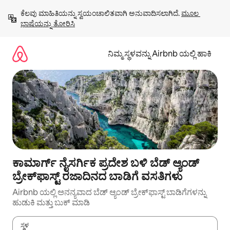
ವಿಷಯಕ್ಕೆ
ಕೆಲವು ಮಾಹಿತಿಯನ್ನು ಸ್ವಯಂಚಾಲಿತವಾಗಿ ಅನುವಾದಿಸಲಾಗಿದೆ. 
ಮೂಲ 
ಹೋಗಿ
ಭಾಷೆಯನ್ನು ತೋರಿಸಿ
ನಿಮ್ಮ ಸ್ಥಳವನ್ನು Airbnb ಯಲ್ಲಿ ಹಾಕಿ
ಕಾಮಾರ್ಗ್ ನೈಸರ್ಗಿಕ ಪ್ರದೇಶ ಬಳಿ ಬೆಡ್ ಆ್ಯಂಡ್
ಬ್ರೇಕ್‌ಫಾಸ್ಟ್‌ ರಜಾದಿನದ ಬಾಡಿಗೆ ವಸತಿಗಳು
Airbnb ಯಲ್ಲಿ ಅನನ್ಯವಾದ ಬೆಡ್ ಆ್ಯಂಡ್ ಬ್ರೇಕ್‌ಫಾಸ್ಟ್ ಬಾಡಿಗೆಗಳನ್ನು
ಹುಡುಕಿ ಮತ್ತು ಬುಕ್ ಮಾಡಿ
ಸ್ಥಳ