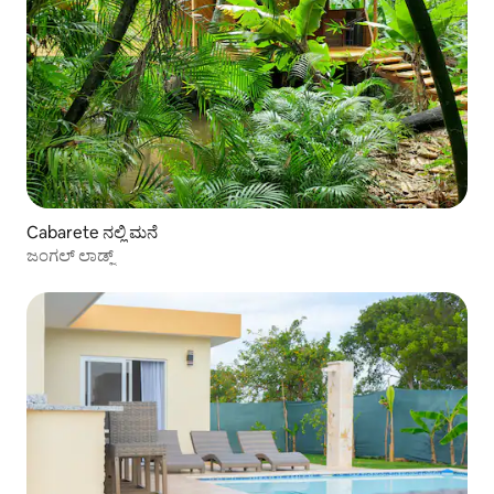
Cabarete ನಲ್ಲಿ ಮನೆ
ಜಂಗಲ್ ಲಾಡ್ಜ್