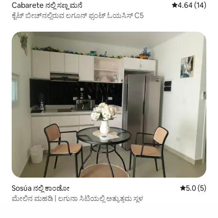
Cabarete ನಲ್ಲಿ ಸಣ್ಣ ಮನೆ
5 ರಲ್ಲಿ 4.64 ಸರ
4.64 (14)
ಕೈಟ್ ಬೀಚ್‌ನಲ್ಲಿರುವ ಲಗೂನ್ ಫ್ರಂಟ್ ಓಯಸಿಸ್ C5
Sosúa ನಲ್ಲಿ ಕಾಂಡೋ
5 ರಲ್ಲಿ 5.0 
5.0 (5)
ಮೇಲಿನ ಮಹಡಿ | ಲಗುನಾ ಸಿಟಿಯಲ್ಲಿ ಅತ್ಯುತ್ತಮ ಸ್ಥಳ