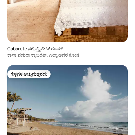
Cabarete ನಲ್ಲಿ ಪ್ರೈವೇಟ್ ರೂಮ್
ಕಾಸಾ ಪಡುರಾ ಕ್ಯಾಬರೆಟ್. ಎಲ್ಸಾ ಅವರ ಕೋಣೆ
ಗೆಸ್ಟ್‌ಗಳ ಅಚ್ಚುಮೆಚ್ಚಿನದು
ಗೆಸ್ಟ್‌ಗಳ ಅಚ್ಚುಮೆಚ್ಚಿನದು