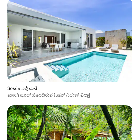
Sosúa ನಲ್ಲಿ ಮನೆ
ಖಾಸಗಿ ಪೂಲ್ ಹೊಂದಿರುವ ಓಷನ್ ವಿಲೇಜ್ ವಿಲ್ಲಾ!