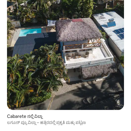
Cabarete ನಲ್ಲಿ ವಿಲ್ಲಾ
ಲಗೂನ್ ವ್ಯೂ ವಿಲ್ಲಾ – ಹತ್ತಿರದಲ್ಲಿ ಪ್ರಕೃತಿ ಮತ್ತು ಪಟ್ಟಣ