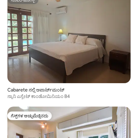
ಸೂಪರ್‌ಹೋಸ್ಟ್
ಸೂಪರ್‌ಹೋಸ್ಟ್
Cabarete ನಲ್ಲಿ ಅಪಾರ್ಟ್‌ಮಂಟ್
ನ್ಯಾನಿ ಎಸ್ಟೇಟ್ ಕಾಂಡೋಮಿನಿಯಂ B4
ಗೆಸ್ಟ್‌ಗಳ ಅಚ್ಚುಮೆಚ್ಚಿನದು
ಗೆಸ್ಟ್‌ಗಳ ಅಚ್ಚುಮೆಚ್ಚಿನದು