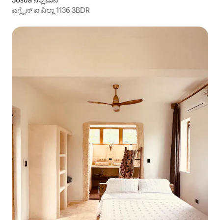
ಎಗ್ಲೈನ್ ಐ ವಿಲ್ಲಾ 1136 3BDR