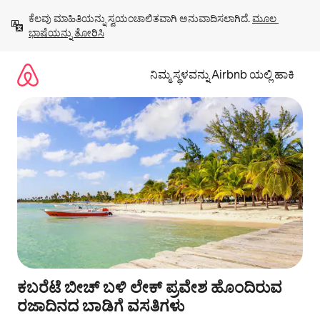
ವಿಷಯಕ್ಕೆ
ಕೆಲವು ಮಾಹಿತಿಯನ್ನು ಸ್ವಯಂಚಾಲಿತವಾಗಿ ಅನುವಾದಿಸಲಾಗಿದೆ. 
ಮೂಲ 
ಹೋಗಿ
ಭಾಷೆಯನ್ನು ತೋರಿಸಿ
ನಿಮ್ಮ ಸ್ಥಳವನ್ನು Airbnb ಯಲ್ಲಿ ಹಾಕಿ
ಕಬರೆಟೆ ಬೀಚ್ ಬಳಿ ಲೇಕ್ ಪ್ರವೇಶ ಹೊಂದಿರುವ
ರಜಾದಿನದ ಬಾಡಿಗೆ ವಸತಿಗಳು