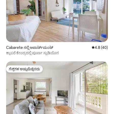
Cabarete ನಲ್ಲಿ ಅಪಾರ್ಟ್‌ಮಂಟ್
5 ರಲ್ಲಿ 4.8 ಸರ
4.8 (40)
ಕ್ಯಾಬರೆ ಕೇಂದ್ರದಲ್ಲಿ ಪೂರ್ಣ ಸ್ಟುಡಿಯೋ!
ಗೆಸ್ಟ್‌ಗಳ ಅಚ್ಚುಮೆಚ್ಚಿನದು
ಗೆಸ್ಟ್‌ಗಳ ಅಚ್ಚುಮೆಚ್ಚಿನದು