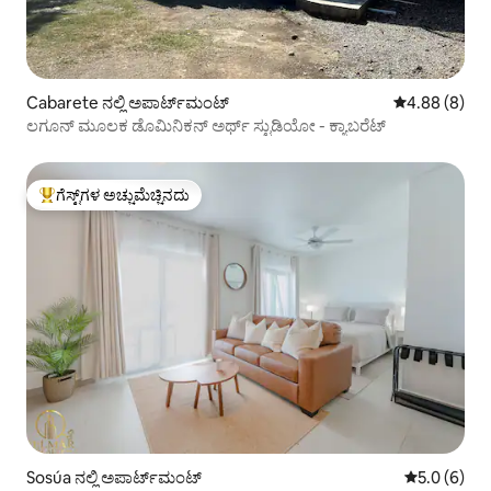
Cabarete ನಲ್ಲಿ ಅಪಾರ್ಟ್‌ಮಂಟ್
5 ರಲ್ಲಿ 4.88 ಸ
4.88 (8)
ಲಗೂನ್ ಮೂಲಕ ಡೊಮಿನಿಕನ್ ಅರ್ಥ್ ಸ್ಟುಡಿಯೋ - ಕ್ಯಾಬರೆಟ್
ಗೆಸ್ಟ್‌ಗಳ ಅಚ್ಚುಮೆಚ್ಚಿನದು
ಗೆಸ್ಟ್‌ಗಳಿಗೆ ಅತಿ ಹೆಚ್ಚು ಅಚ್ಚುಮೆಚ್ಚಿನದು
Sosúa ನಲ್ಲಿ ಅಪಾರ್ಟ್‌ಮಂಟ್
5 ರಲ್ಲಿ 5.0 ಸ
5.0 (6)