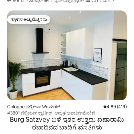
🔑 80m2📍ಸೆಂಟ್ರಲ್ 🍽🍺 ನೈಸ್ ಓಲ್ಡ್ ಬಿಲ್ಡಿಂಗ್ 🏛 CGN ಮೆಸ್ಸೆ 📈
ಗೆಸ್ಟ್‌ಗಳ ಅಚ್ಚುಮೆಚ್ಚಿನದು
ಗೆಸ್ಟ್‌ಗಳ ಅಚ್ಚುಮೆಚ್ಚಿನದು
Cologne ನಲ್ಲಿ ಅಪಾರ್ಟ್‌ಮಂಟ್
5 ರಲ್ಲಿ 4.89 ಸರಾ
4.89 (419)
#3801 ಬೆಲ್ಜಿಯನ್ ಕ್ವಾರ್ಟರ್! ಅದ್ಭುತ ಅಪಾರ್ಟ್‌ಮೆಂಟ್!
Burg Satzvey ಬಳಿ ಇತರ ಉತ್ತಮ ಐಷಾರಾಮಿ
ರಜಾದಿನದ ಬಾಡಿಗೆ ವಸತಿಗಳು