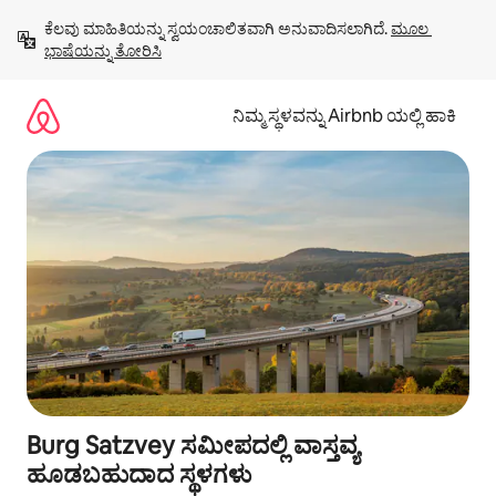
ವಿಷಯಕ್ಕೆ
ಕೆಲವು ಮಾಹಿತಿಯನ್ನು ಸ್ವಯಂಚಾಲಿತವಾಗಿ ಅನುವಾದಿಸಲಾಗಿದೆ. 
ಮೂಲ 
ಹೋಗಿ
ಭಾಷೆಯನ್ನು ತೋರಿಸಿ
ನಿಮ್ಮ ಸ್ಥಳವನ್ನು Airbnb ಯಲ್ಲಿ ಹಾಕಿ
Burg Satzvey ಸಮೀಪದಲ್ಲಿ ವಾಸ್ತವ್ಯ
ಹೂಡಬಹುದಾದ ಸ್ಥಳಗಳು