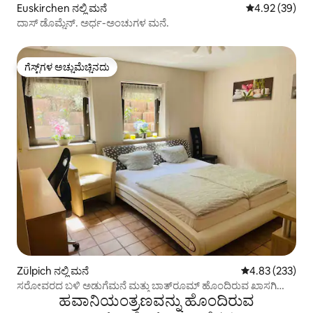
Euskirchen ನಲ್ಲಿ ಮನೆ
5 ರಲ್ಲಿ 4.92 ಸರ
4.92 (39)
ದಾಸ್ ಡೊಮ್ಚೆನ್. ಅರ್ಧ-ಅಂಚುಗಳ ಮನೆ.
ಗೆಸ್ಟ್‌ಗಳ ಅಚ್ಚುಮೆಚ್ಚಿನದು
ಗೆಸ್ಟ್‌ಗಳ ಅಚ್ಚುಮೆಚ್ಚಿನದು
Zülpich ನಲ್ಲಿ ಮನೆ
5 ರಲ್ಲಿ 4.83 ಸರಾ
4.83 (233)
ಸರೋವರದ ಬಳಿ ಅಡುಗೆಮನೆ ಮತ್ತು ಬಾತ್‌ರೂಮ್ ಹೊಂದಿರುವ ಖಾಸಗಿ
ಹವಾನಿಯಂತ್ರಣವನ್ನು ಹೊಂದಿರುವ
ವಸತಿ