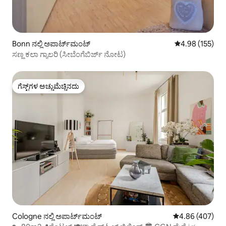
Bonn ನಲ್ಲಿ ಅಪಾರ್ಟ್‌ಮಂಟ್
5 ರಲ್ಲಿ 4.98 ಸರಾ
4.98 (155)
ಸಣ್ಣ ಕಲಾ ಗ್ಯಾಲರಿ (ಸೀಬೆಂಗೆಬಿರ್ಜ್ ನೋಟ)
ಗೆಸ್ಟ್‌ಗಳ ಅಚ್ಚುಮೆಚ್ಚಿನದು
ಗೆಸ್ಟ್‌ಗಳ ಅಚ್ಚುಮೆಚ್ಚಿನದು
Cologne ನಲ್ಲಿ ಅಪಾರ್ಟ್‌ಮಂಟ್
5 ರಲ್ಲಿ 4.86 ಸರಾ
4.86 (407)