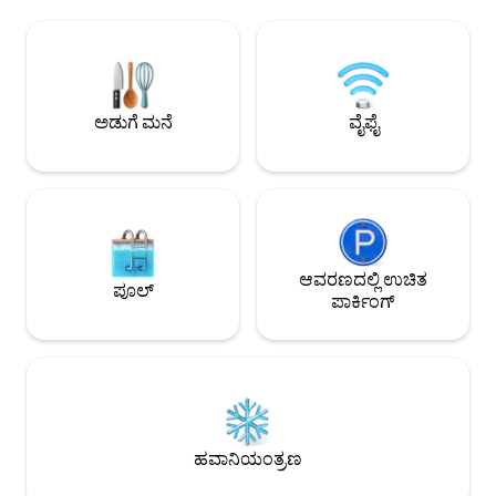
ನಿಮ್ಮನ್ನು ಆಹ್ವಾನಿಸುತ್ತವೆ. ನೈಸರ್ಗಿಕ ಬೆಳಕಿನಿಂದ
ಲಿವಿಂಗ್ ಮತ್ತು ಡೈನಿಂ
ಪ್ರವಾಹ ಮತ್ತು ಕನಿಷ್ಠ ಸೊಬಗಿನಿಂದ
ಸುಸಜ್ಜಿತ ಅಡುಗೆಮನೆ 
ವಿನ್ಯಾಸಗೊಳಿಸಲಾದ, ಪ್ರತಿ ಸ್ಥಳವು ನಿಮಗೆ
ಚೆಕ್-ಇನ್ ಮಾಡಿ → ಉಚಿತ ವೈ-ಫೈ → ಗ್ಯಾರೇಜ್ ಮತ್ತು
ಉಸಿರಾಡಲು, ಕನಸು ಕಾಣಲು ಮತ್ತು ಸರಳವಾಗಿರಲು
ವಾಲ್‌ಬಾಕ್ಸ್ → ಡಿಜಿಟಲ
ಸ್ಥಳವನ್ನು ನೀಡುತ್ತದೆ – ಅಮೂಲ್ಯವಾದ ಸಮಯ,
ಸ್ಮಾರ್ಟ್ ಟಿವಿ → ಕಿಕ್ಕರ್ ಹಳ್ಳಿಯಲ್ಲಿರುವ → ರೈಲು
ಪ್ರಣಯ ವಿಹಾರಗಳು ಅಥವಾ ಕುಟುಂಬ ಮತ್ತು
ನಿಲ್ದಾಣ, ಐಫೆಲ್ ಲೈನ್ 
ಅಡುಗೆ ಮನೆ
ವೈಫೈ
ಸ್ನೇಹಿತರೊಂದಿಗೆ ಹಂಚಿಕೊಂಡ ಕ್ಷಣಗಳಿಗೆ ಪರಿಪೂರ್ಣ
ಸ್ಥಳವಾಗಿದೆ.
ಆವರಣದಲ್ಲಿ ಉಚಿತ
ಪೂಲ್
ಪಾರ್ಕಿಂಗ್
ಹವಾನಿಯಂತ್ರಣ