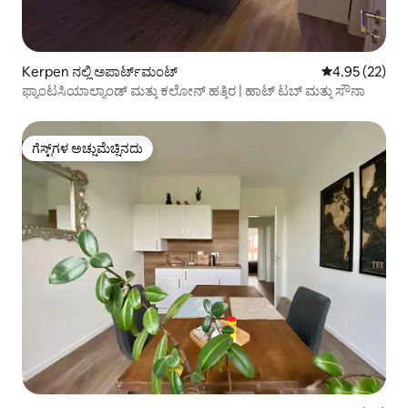
Kerpen ನಲ್ಲಿ ಅಪಾರ್ಟ್‌ಮಂಟ್
5 ರಲ್ಲಿ 4.95 ಸರ
4.95 (22)
ಫ್ಯಾಂಟಸಿಯಾಲ್ಯಾಂಡ್ ಮತ್ತು ಕಲೋನ್ ಹತ್ತಿರ | ಹಾಟ್ ಟಬ್ ಮತ್ತು ಸೌನಾ
ಗೆಸ್ಟ್‌ಗಳ ಅಚ್ಚುಮೆಚ್ಚಿನದು
ಗೆಸ್ಟ್‌ಗಳ ಅಚ್ಚುಮೆಚ್ಚಿನದು