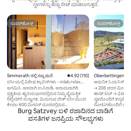
ಸ್ಥಳಗಳನ್ನು ಹೆಚ್ಚು ರೇಟ್ ಮಾಡಲಾಗುತ್ತದೆ.
ಸೂಪರ್‌ಹೋಸ್ಟ್
ಸೂಪರ್‌ಹೋಸ್ಟ್
ಸೂಪರ್‌ಹೋಸ್ಟ್
ಸೂಪರ್‌ಹೋಸ್ಟ್
Simmerath ನಲ್ಲಿ ಸಣ್ಣ ಮನೆ
5 ರಲ್ಲಿ 4.92 ಸರಾಸರಿ ರೇಟಿಂಗ್, 110 ವಿ
4.92 (110)
Oberbettingen ನಲ್ಲಿ 
ರರ್ಸಿಯಲ್ಲಿ ವಿಶೇಷ ಕ್ಯಾಬಿನ್‌ಗಳು - mlab.relax
ಆಧುನಿಕ ಓಯಸಿಸ್ ಡಬ್ಲ್
Eifel
ಜಿಮ್, ನರ್ಬರ್‌ಗ್ರಿಂಗ್
ಆಗಮಿಸಿ. ಆಳವಾಗಿ ಉಸಿರಾಡಿ. ಆರಾಮವಾಗಿರಿ.
→ 208 ಚದರ ಮೀಟರ್ ವ
ಪ್ರಕೃತಿಯ ಹೃದಯಭಾಗದಲ್ಲಿರುವ ನಿಮ್ಮ ವೈಯಕ್ತಿಕ
ಹಾಟ್ ಟಬ್ → ಫಿಟ್‌ನೆಸ್ ಮತ್ತು ಯೋಗ → ಬೆಂಕಿ
ರಿಟ್ರೀಟ್‌ಗೆ ಸುಸ್ವಾಗತ. ಮಿನುಗುವ ಲೇಕ್ ರರ್ಸಿಯಿಂದ
ಸ್ಥಳದೊಂದಿಗೆ ಕನ್ಸರ್ವೇಟರಿ → 
ಕೇವಲ 600 ಮೀಟರ್ ದೂರದಲ್ಲಿರುವ
ನೋಟಗಳೊಂದಿಗೆ ಬಾಲ್ಕನಿ
Burg Satzvey ಬಳಿ ರಜಾದಿನದ ಬಾಡಿಗೆ
ಬೆರಗುಗೊಳಿಸುವ ಐಫೆಲ್ ನ್ಯಾಷನಲ್ ಪಾರ್ಕ್‌ನಲ್ಲಿ
ತೊಟ್ಟಿಲು ಮತ್ತು ಎತ್ತರ
ನೆಲೆಗೊಂಡಿರುವ ನಮ್ಮ ವಿಶೇಷ ಕ್ಯಾಬಿನ್‌ಗಳು
ಓದುವ ಕೋಣೆ → ಕ್ಲಾಫೂಟ್ ಟಬ್ → ಮಳೆಕಾಡು
ವಸತಿಗಳ ಜನಪ್ರಿಯ ಸೌಲಭ್ಯಗಳು
ನಿಧಾನಗೊಳಿಸಲು ಮತ್ತು ನಿಜವಾಗಿಯೂ
ಶವರ್ ಮರದ → ಇದ್ದಿಲು ಗ್ರಿಲ್ ಪ್ಯಾಟಿಯೋ
ಮುಖ್ಯವಾದವುಗಳೊಂದಿಗೆ ಮರುಸಂಪರ್ಕಿಸಲು
ಪ್ರವೇಶವನ್ನು ಹೊಂದಿರ