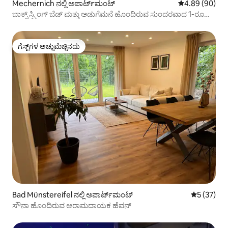
Mechernich ನಲ್ಲಿ ಅಪಾರ್ಟ್‌ಮಂಟ್
5 ರಲ್ಲಿ 4.89 ಸರ
4.89 (90)
ಬಾಕ್ಸ್ ಸ್ಪ್ರಿಂಗ್ ಬೆಡ್ ಮತ್ತು ಅಡುಗೆಮನೆ ಹೊಂದಿರುವ ಸುಂದರವಾದ 1-ರೂಮ್
ಅಪಾರ್ಟ್‌ಮೆಂಟ್
ಗೆಸ್ಟ್‌ಗಳ ಅಚ್ಚುಮೆಚ್ಚಿನದು
ಗೆಸ್ಟ್‌ಗಳ ಅಚ್ಚುಮೆಚ್ಚಿನದು
Bad Münstereifel ನಲ್ಲಿ ಅಪಾರ್ಟ್‌ಮಂಟ್
5 ರಲ್ಲಿ 5 ಸರ
5 (37)
ಸೌನಾ ಹೊಂದಿರುವ ಆರಾಮದಾಯಕ ಹೆವನ್