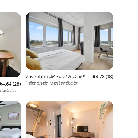
Zaventem ನಲ್ಲಿ ಅಪಾರ್ಟ್‌ಮಂಟ್
5 ರಲ್ಲಿ 4.78 ಸರಾಸರಿ ರೇಟಿ
4.78 (18)
1 ಬೆಡ್‌ರೂಮ್ ಅಪಾರ್ಟ್‌ಮೆಂಟ್
5 ರಲ್ಲಿ 4.64 ಸರಾಸರಿ ರೇಟಿಂಗ್, 28 ವಿಮರ್ಶೆಗಳು
4.64 (28)
ಾಶವಿರುವ