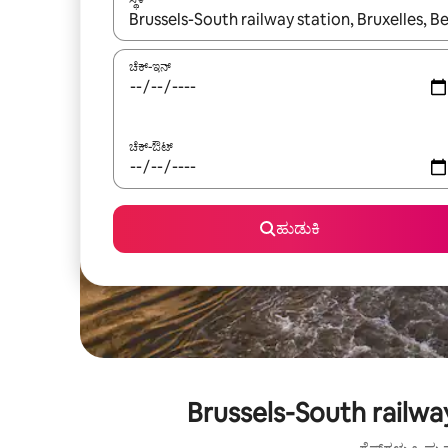
ಫಲಿತಾಂಶಗಳು ಲಭ್ಯವಿರುವಾಗ, ಅಪ್ ಮತ್ತು ಡೌನ್ ಬಾಣದ ಕೀಲಿಗಳೊ
ಚೆಕ್-ಇನ್
ಚೆಕ್-ಔಟ್
ಹುಡುಕಿ
Brussels-South railway