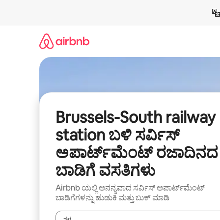
ವಿಷಯಕ್ಕೆ
ಹೋಗಿ
Brussels-South railway
station ಬಳಿ ಸರ್ವಿಸ್
ಅಪಾರ್ಟ್‌ಮೆಂಟ್ ರಜಾದಿನದ
ಬಾಡಿಗೆ ವಸತಿಗಳು
Airbnb ಯಲ್ಲಿ ಅನನ್ಯವಾದ ಸರ್ವಿಸ್ ಅಪಾರ್ಟ್‌ಮೆಂಟ್
ಬಾಡಿಗೆಗಳನ್ನು ಹುಡುಕಿ ಮತ್ತು ಬುಕ್ ಮಾಡಿ
ಸ್ಥಳ