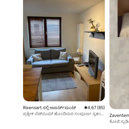
Rixensart ನಲ್ಲಿ ಅಪಾರ್ಟ್‌ಮಂಟ್
5 ರಲ್ಲಿ 4.67 ಸರಾಸರಿ ರೇಟಿಂ
4.67 (85)
ಪ್ರತ್ಯೇಕ ಬೆಡ್‌ರೂಮ್ ಹೊಂದಿರುವ ಸಂಪೂರ್ಣ ಸ್ವತಂತ್ರ
Zaventem 
ಸ್ಟುಡಿಯೋ
ಕೋಜಿ ಸ್ಟುಡಿ