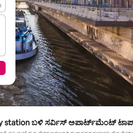
ಂದಿಗೆ ನ್ಯಾವಿಗೇಟ್ ಮಾಡಿ ಅಥವಾ ಸ್ಪರ್ಶ ಅಥವಾ ಸ್ವೈಪ್ ಗೆಸ್ಚರ್‌ಗಳ ಮೂಲಕ ಅನ್ವೇಷಿಸಿ.
 station ಬಳಿ ಸರ್ವಿಸ್ ಅಪಾರ್ಟ್‌ಮೆಂಟ್ ಟಾಪ