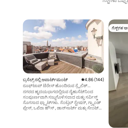
ಗೆಸ್ಟ್‌ಗಳು ಒಪ್ಪ
ಗೆಸ್ಟ್‌ಗಳ ಅ
ಗೆಸ್ಟ್‌ಗಳ ಅ
ಬ್ರಸೆಲ್ಸ್ ನಲ್ಲಿ ಅಪಾರ್ಟ್‌ಮಂಟ್
5 ರಲ್ಲಿ 4.86 ಸರಾಸರಿ ರೇಟಿಂಗ
4.86 (144)
ರೂಫ್‌ಟಾಪ್ ಟೆರೇಸ್ ಹೊಂದಿರುವ ಸ್ಟೈಲಿಶ್
ಹವಾನಿಯಂತ್ರಿತ ಡ್ಯುಪ್ಲೆಕ್ಸ್
ನಗರದ ಹೃದಯಭಾಗದಲ್ಲಿರುವ ನೈಹುಸೆಟ್‌ನಿಂದ
ಸಂಪೂರ್ಣವಾಗಿ ಸಜ್ಜುಗೊಳಿಸಲಾದ ಮತ್ತು ಸರ್ವಿಸ್ಡ್
ಸೊಗಸಾದ ಫ್ಲ್ಯಾಟ್‌ಗಳು. ಸೆಂಟ್ರಲ್ ಸ್ಟೇಷನ್, ಗ್ರ್ಯಾಂಡ್
ಪ್ಲೇಸ್, ಒಪೆರಾ ಹೌಸ್ , ಡಾನ್‌ಸಾರ್ಟ್ ಮತ್ತು ಸೇಂಟ್
ಗೆರಿಯ ಟ್ರೆಂಡಿ ಶಾಪಿಂಗ್ ಪ್ರದೇಶ ಎಲ್ಲವೂ
ಕಾಲ್ನಡಿಗೆಯಲ್ಲಿ ನಿಮಿಷಗಳಲ್ಲಿ. ಫ್ಲ್ಯಾಟ್‌ಗಳನ್ನು
ಸಂಪೂರ್ಣವಾಗಿ ಅಲಂಕರಿಸಲಾಗಿದೆ ಮತ್ತು