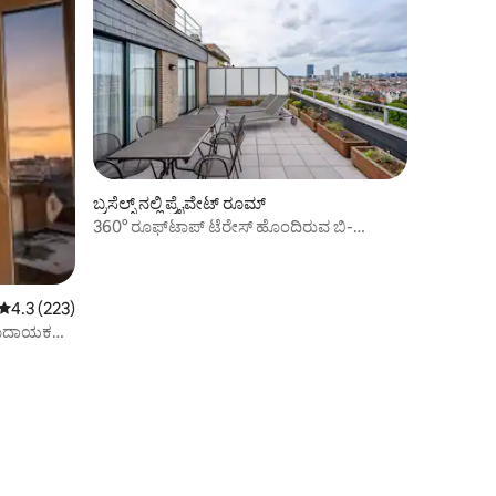
ಬ್ರಸೆಲ್ಸ್ ನಲ್ಲಿ ಪ್ರೈವೇಟ್ ರೂಮ್
360° ರೂಫ್‌ಟಾಪ್ ಟೆರೇಸ್ ಹೊಂದಿರುವ ಬಿ-
ಅಪಾರ್ಟ್‌ಹೋಟೆಲ್ ಪೆಂಟ್‌ಹೌಸ್.
5 ರಲ್ಲಿ 4.3 ಸರಾಸರಿ ರೇಟಿಂಗ್, 223 ವಿಮರ್ಶೆಗಳು
4.3 (223)
ರಾಮದಾಯಕ