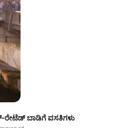
್-ರೇಟೆಡ್ ಬಾಡಿಗೆ ವಸತಿಗಳು