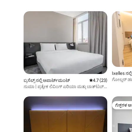
Ixelles ನಲ
ಗೋಲ್ಡನ್ ಡ
ಬ್ರಸೆಲ್ಸ್ ನಲ್ಲಿ ಅಪಾರ್ಟ್‌ಮಂಟ್
5 ರಲ್ಲಿ 4.7 ಸರಾಸರಿ ರೇಟಿ
4.7 (23)
ನುಮಾ | ಪ್ರತ್ಯೇಕ ಲಿವಿಂಗ್ ಏರಿಯಾ ಮತ್ತು ಬಾತ್‌ಟಬ್
ಹೊಂದಿರುವ ರೂಮ್
ಗೆಸ್ಟ್‌ಗಳ ಅ
ಗೆಸ್ಟ್‌ಗಳ ಅ