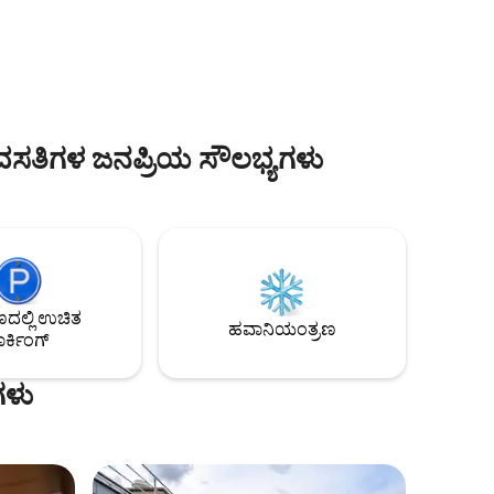
ಒಂದು ದೊಡ್ಡ
ಡಿಜಿಟಲ್ ಪ್ರಯಾಣವನ್ನು ನೀಡುತ್ತಿರುವಾಗ, ನಾವು
ವಾರ್ಡ್ರೋಬ್, ಟಿವಿ, ಪ್ರೀಮಿಯಂ ಹಾಸಿಗೆ, AC,
ಹೀಟಿಂಗ್ ಮತ್ತು ಹೇರ್‌ಡ್ರೈಯರ್ ಅನ್ನು ಸಹ
ಳು, ರೈಲು
ಒದಗಿಸುತ್ತೇವೆ! ನಾವು ಆಧುನಿಕ ಆರಾಮ ಮತ್ತು
ತ್ರೆಯಿಂದ 2
ಮನೆಯ ಒಳಾಂಗಣ ವಿನ್ಯಾಸವನ್ನು ನೀಡುತ್ತೇವೆ
ಶಾಂತಿಯುತ
ಇದರಿಂದ ನೀವು ವಿಶ್ರಾಂತಿ ಪಡೆಯಬಹುದು!
 ವಸತಿಗಳ ಜನಪ್ರಿಯ ಸೌಲಭ್ಯಗಳು
ಲ್ಲಿ ಉಚಿತ
ಹವಾನಿಯಂತ್ರಣ
ರ್ಕಿಂಗ್
ಗಳು