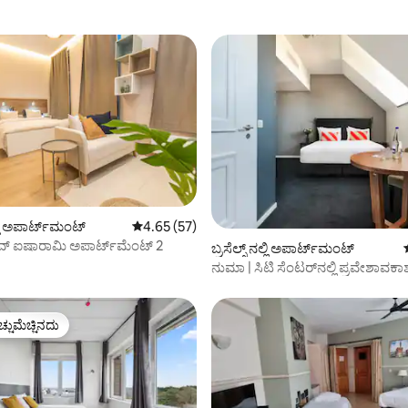
್ಲಿ ಅಪಾರ್ಟ್‌ಮಂಟ್
5 ರಲ್ಲಿ 4.65 ಸರಾಸರಿ ರೇಟಿಂಗ್, 57 ವಿಮರ್ಶೆಗಳು
4.65 (57)
ವ್ ಐಷಾರಾಮಿ ಅಪಾರ್ಟ್‌ಮೆಂಟ್ 2
ಂಗ್, 23 ವಿಮರ್ಶೆಗಳು
ಬ್ರಸೆಲ್ಸ್ ನಲ್ಲಿ ಅಪಾರ್ಟ್‌ಮಂಟ್
ನುಮಾ | ಸಿಟಿ ಸೆಂಟರ್‌ನಲ್ಲಿ ಪ್ರವೇಶಾವಕ
ರೂಮ್
ಚ್ಚುಮೆಚ್ಚಿನದು
ಚ್ಚುಮೆಚ್ಚಿನದು