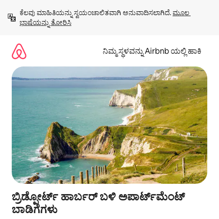
ವಿಷಯಕ್ಕೆ
ಕೆಲವು ಮಾಹಿತಿಯನ್ನು ಸ್ವಯಂಚಾಲಿತವಾಗಿ ಅನುವಾದಿಸಲಾಗಿದೆ. 
ಮೂಲ 
ಹೋಗಿ
ಭಾಷೆಯನ್ನು ತೋರಿಸಿ
ನಿಮ್ಮ ಸ್ಥಳವನ್ನು Airbnb ಯಲ್ಲಿ ಹಾಕಿ
ಬ್ರಿಡ್ಪೋರ್ಟ್ ಹಾರ್ಬರ್ ಬಳಿ ಅಪಾರ್ಟ್‌ಮೆಂಟ್
ಬಾಡಿಗೆಗಳು