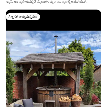
ಗ್ರಾಮೀಣ ಪ್ರದೇಶದಲ್ಲಿ 2 ಮೈಲುಗಳಷ್ಟು ಸಮುದ್ರದಲ್ಲಿ ಹಾಟ್ ಟಬ್
ಹೊಂದಿರುವ ಸ್ಟುಡಿಯೋ
ಗೆಸ್ಟ್‌ಗಳ ಅಚ್ಚುಮೆಚ್ಚಿನದು
ಗೆಸ್ಟ್‌ಗಳ ಅಚ್ಚುಮೆಚ್ಚಿನದು