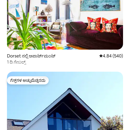
Dorset ನಲ್ಲಿ ಅಪಾರ್ಟ್‌ಮಂಟ್
5 ರಲ್ಲಿ 4.84 ಸರಾ
4.84 (540)
1 ದಿ ಗೇಬಲ್ಸ್
ಗೆಸ್ಟ್‌ಗಳ ಅಚ್ಚುಮೆಚ್ಚಿನದು
ಗೆಸ್ಟ್‌ಗಳ ಅಚ್ಚುಮೆಚ್ಚಿನದು