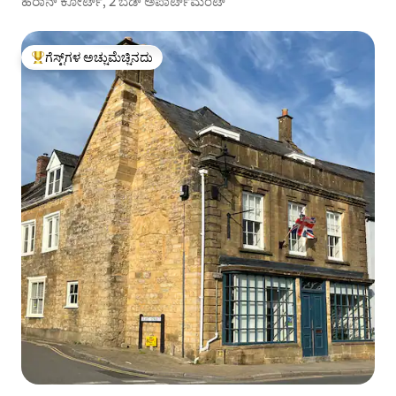
ಹೆರಾನ್ ಕೋರ್ಟ್, 2 ಬೆಡ್ ಅಪಾರ್ಟ್‌ಮೆಂಟ್
ಗೆಸ್ಟ್‌ಗಳ ಅಚ್ಚುಮೆಚ್ಚಿನದು
ಗೆಸ್ಟ್‌ಗಳಿಗೆ ಅತಿ ಹೆಚ್ಚು ಅಚ್ಚುಮೆಚ್ಚಿನದು