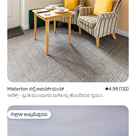
Misterton ನಲ್ಲಿ ಅಪಾರ್ಟ್‌ಮಂಟ್
5 ರಲ್ಲಿ 4.99 ಸರಾ
4.99 (132)
ಅನೆಕ್ಸ್ - ಸ್ವಂತ ಮುಂಭಾಗದ ಬಾಗಿಲನ್ನು ಹೊಂದಿರುವ ಸ್ವಯಂ.
ಗೆಸ್ಟ್‌ಗಳ ಅಚ್ಚುಮೆಚ್ಚಿನದು
ಗೆಸ್ಟ್‌ಗಳ ಅಚ್ಚುಮೆಚ್ಚಿನದು